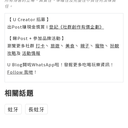
所有博客的立場、真實性、準確性及完整性不負任何法律責
任。
【 U Creator 招募 】
出Post賺現金獎賞 l
登記《社群創作有價企劃》
【 睇Post + 參加品牌活動 】
瀏覽更多社群
打卡
丶
旅遊
丶
美食
丶
親子
丶
寵物
丶
扮靚
攻略
及
活動情報
U Blog開咗WhatsApp啦！發掘更多吃喝玩樂資訊！
Follow 我哋
！
相關話題
蛀牙
長蛀牙