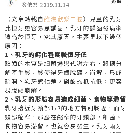
追蹤
發佈於 2019.11.14
（文章轉載自
維港歡樂口腔
）兒童的乳牙
比恒牙更容易患齲齒，乳牙的齲齒發病率
遠高於恒牙，究其原因，主要是以下幾個
原因：
1、乳牙的鈣化程度較恒牙低
齲齒的本質是細菌通過代謝左右，將糖分
解產生酸，酸使得牙齒脫礦，崩解，形成
齲洞。乳牙鈣化差，對酸的抵抗低，更容
易脫礦崩解。
2、乳牙的形態容易造成細菌、食物等滯留
乳牙接近牙頸部1/3的地方特別膨隆，而牙
頸部縮窄，那麼在縮窄的牙頸部，細菌、
食物容易滯留，也就容易發生。乳牙兩牙