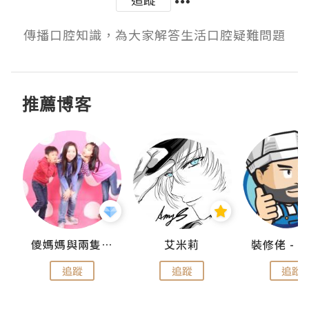
傳播口腔知識，為大家解答生活口腔疑難問題
推薦博客
點滴
儍媽媽與兩隻小魔怪之家
艾米莉
追蹤
追蹤
追蹤