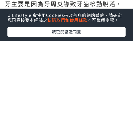
牙主要是因為牙周炎導致牙齒松動脫落，
而牙周炎的關鍵致病因素是口腔的菌斑微
U Lifestyle 會使用Cookies來改善您的網站體驗，請確定
您同意接受本網站之
私隱政策和使用條款
才可繼續瀏覽。
生物。是否罹患牙周炎與是否做過矯正無
關。
我已閱讀及同意
誤區4: 齙牙或牙不齊，可七天快速矯正
所謂的美容冠快速矯正，號稱新興美齒技
術，本質還是把牙磨小後做烤瓷冠，為了
美容卻損害了牙齒健康。改變健康牙齒的
排列，正確方案就是戴矯正器，時間一般
為兩年左右。牙齒的生理性移動是一個緩
慢的過程，矯正必須付出時間代價，沒有
捷徑可走。
誤區5: 矯正只是為了美觀
很多年輕人矯正，是為了改善牙齒甚至容
貌的美觀。但矯正的功效不僅限於此。多