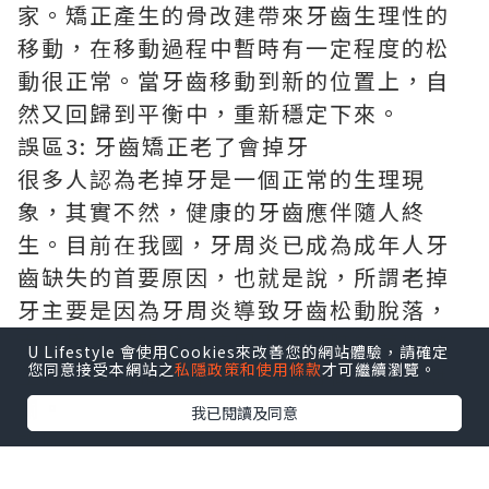
家。矯正產生的骨改建帶來牙齒生理性的
移動，在移動過程中暫時有一定程度的松
動很正常。當牙齒移動到新的位置上，自
然又回歸到平衡中，重新穩定下來。
誤區3: 牙齒矯正老了會掉牙
很多人認為老掉牙是一個正常的生理現
象，其實不然，健康的牙齒應伴隨人終
生。目前在我國，牙周炎已成為成年人牙
齒缺失的首要原因，也就是說，所謂老掉
牙主要是因為牙周炎導致牙齒松動脫落，
而牙周炎的關鍵致病因素是口腔的菌斑微
U Lifestyle 會使用Cookies來改善您的網站體驗，請確定
您同意接受本網站之
私隱政策和使用條款
才可繼續瀏覽。
生物。是否罹患牙周炎與是否做過矯正無
關。
我已閱讀及同意
誤區4: 齙牙或牙不齊，可七天快速矯正
所謂的美容冠快速矯正，號稱新興美齒技