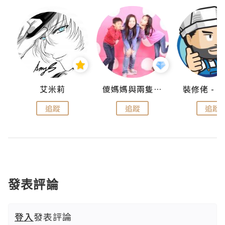
點滴
艾米莉
儍媽媽與兩隻小魔怪之家
追蹤
追蹤
追蹤
發表評論
登入
發表評論