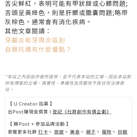
舌尖鮮紅，表明可能有甲狀腺或心髒問題;
舌頭呈黃綠色，則是肝髒或膽囊問題;略帶
灰棕色，通常會有消化疾病。
其他文章閱讀：
牙齦炎和牙周炎區別
自鎖托槽有什麼優點？
*本站之內容由作者所提供，並不代表本站的立場。因此本站對
所有博客的立場、真實性、準確性及完整性不負任何法律責
任。
【 U Creator 招募 】
出Post賺現金獎賞 l
登記《社群創作有價企劃》
【 睇Post + 參加品牌活動 】
瀏覽更多社群
打卡
丶
旅遊
丶
美食
丶
親子
丶
寵物
丶
扮靚