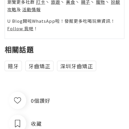
瀏覽更多社群
打卡
丶
旅遊
丶
美食
丶
親子
丶
寵物
丶
扮靚
攻略
及
活動情報
U Blog開咗WhatsApp啦！發掘更多吃喝玩樂資訊！
Follow 我哋
！
相關話題
箍牙
牙齒矯正
深圳牙齒矯正
0個讚好
收藏