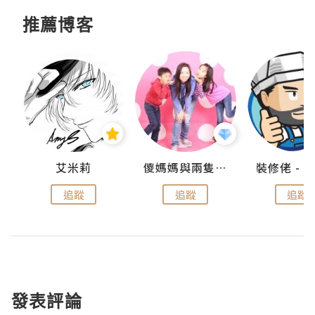
推薦博客
點滴
艾米莉
儍媽媽與兩隻小魔怪之家
追蹤
追蹤
追蹤
發表評論