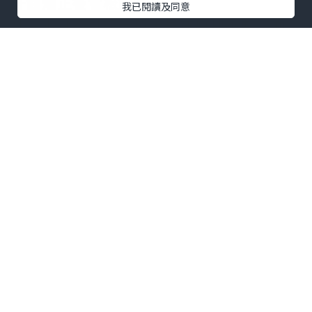
牙齒矯正後會松動嗎？
我已閱讀及同意
牙齒本身不可能一輩子呆在原地不動，而
是處於穩定與移動的平衡中。矯正就是通
過外力暫時打破這個平衡，為牙齒搬家。
矯正產生的骨改建會帶來牙齒生理性的移
動，在移動過程中短時間內有一定程度的
松動很正常。當牙齒移動到新的位置上，
又重新達到平衡，就會穩定下來。
只要是口腔科醫生就可以做矯正嗎？
口腔醫學劃分為不同專業，只有研究生階
段才能系統學習正畸專業，接受規範的專
業培訓並不斷實踐。口腔其他專業的專家
不能進行專業的牙齒矯正，而必須由正畸
專科醫師來做，很多國家推行專科醫師制
度並立法保護，正所謂術業有專攻。