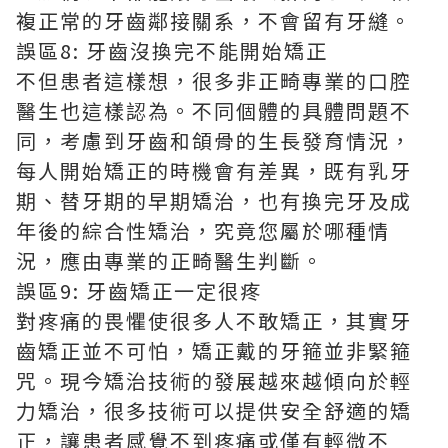
複正常的牙齒鄰接關系，不會留有牙縫。
誤區8: 牙齒沒換完不能開始矯正
不但患者這樣想，很多非正畸專業的口腔
醫生也這樣認為。不同個體的具體問題不
同，考慮到牙齒和頜骨的生長發育情況，
每人開始矯正的時機會有差異，既有乳牙
期、替牙期的早期矯治，也有換完牙及成
年後的綜合性矯治，究竟您屬於哪種情
況，應由專業的正畸醫生判斷。
誤區9: 牙齒矯正一定很疼
對疼痛的畏懼使很多人不敢矯正，其實牙
齒矯正並不可怕，矯正戴的牙箍並非緊箍
咒。現今矯治技術的發展越來越傾向於輕
力矯治，很多技術可以提供安全舒適的矯
正，讓患者感覺不到疼痛或僅有輕微不