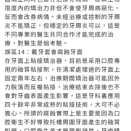
限度內的矯治力非但不會使牙周病惡化，
反而會改善病情。未經治療或控制的牙周
炎不能矯正，但穩定的牙周炎可以，這是
不同專業的醫生共同合作才能完成的治
療，對醫生是個考驗。
誤區14：戴牙套會腐蝕牙面
在牙面上粘接矯治器，目前是采用口腔專
用的釉質粘接劑，在清潔處理過的牙面上
固定兩年左右，治療期間矯治器可能因外
力脫落而反複粘接，治療結束去除後也不
會對牙齒表面產生影響，這是牙科裏應用
四十餘年非常成熟的粘接技術，大可不必
擔心。所謂的腐蝕實際上是主要是因為口
腔衛生不好導致托槽周圍牙面產生的釉質
脫礦，口腔衛生差才是罪魁禍首，牙齒矯