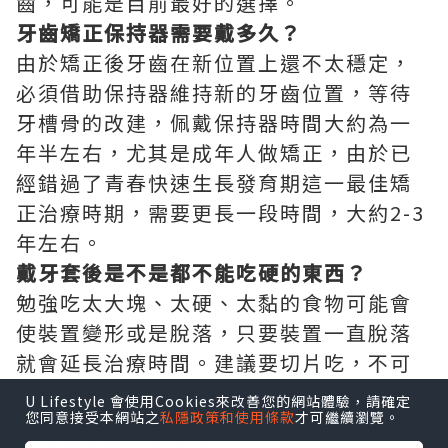
齒，可能是目前最好的選擇。
牙齒矯正保持器需要戴多久？
由於矯正後牙齒在新位置上還不太穩定，
必須借助保持器維持新的牙齒位置，等待
牙槽骨的改建，佩戴保持器時間大約為一
年半左右，尤其是成年人做矯正，由於已
經錯過了青春快速生長發育期這一最佳矯
正治療時期，需要更長一段時間，大約2-3
年左右。
戴牙套後是不是都不能吃硬的東西？
勉強吃太大塊、太硬、太黏的食物可能會
使裝置變形或是脫落，只要裝置一直脫落
就會延長治療時間。建議要切片吃，不可
整顆啃食，或者可隨身使用食物調理的小
U Lifestyle 會使用Cookies來改善您的網站體驗，請確定
您同意接受本網站之
私隱政策和使用條款
才可繼續瀏覽。
剪刀，將大塊食物剪碎後再進食。