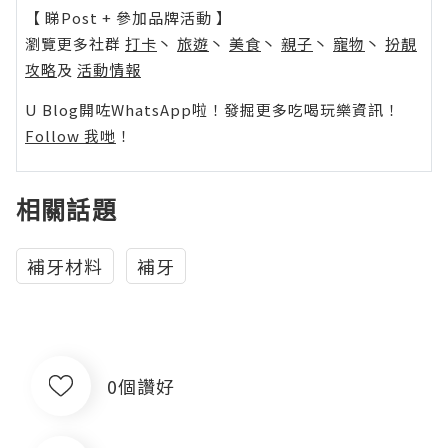
【 睇Post + 參加品牌活動 】
瀏覽更多社群
打卡
丶
旅遊
丶
美食
丶
親子
丶
寵物
丶
扮靚
攻略
及
活動情報
U Blog開咗WhatsApp啦！發掘更多吃喝玩樂資訊！
Follow 我哋
！
相關話題
補牙材料
補牙
0個讚好