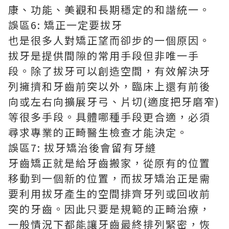
康、功能、美觀和長期穩定的和諧統一。
誤區6: 矯正一定要拔牙
也是很多人對矯正望而卻步的一個原因。
拔牙是提供間隙的常用手段但非唯一手
段。除了拔牙可以創造空間，有效解決牙
列擁擠和牙齒前突以外，臨床上還有前後
向或左右向擴展牙弓、片切(適度把牙磨窄)
等很多手段。具體哪種手段更合適，必須
尋求專業的正畸醫生檢查才能決定。
誤區7: 拔牙矯治後會留有牙縫
牙齒矯正就是給牙齒搬家，從原有的位置
移動到一個新的位置，而拔牙矯治正是需
要利用拔牙產生的空間排齊牙列或回收前
突的牙齒。因此只要是規範的正畸治療，
一般情況下都能讓牙齒最終排列緊密，恢