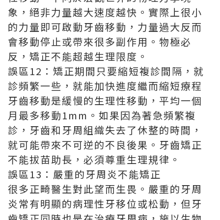
象，絕非力量越大速度越快。實際上很小
的力量即可啟動牙齒移動，力量過大反而
會移動停止或帶來很多副作用。物極必
反，矯正不能超越生理限度。
誤區12：矯正期間只要縮短複診間隔，就
診頻繁一些，就能加快進度繼而縮短療程
牙齒移動是緩慢的生理性移動，平均一個
月最多移動1mm。如果因為著急頻繁複
診，牙齒和牙周組織失去了休整的時間，
就可能帶來不可逆的不良後果。牙齒矯正
不能拔苗助長，必須尊重生理規律。
誤區13：嚴重的牙周炎不能矯正
很多正畸醫生對此望而生畏。嚴重的牙周
炎常有明顯的病理性牙移位或松動，但牙
齒矯正同時也是在治療牙周病，施以生物