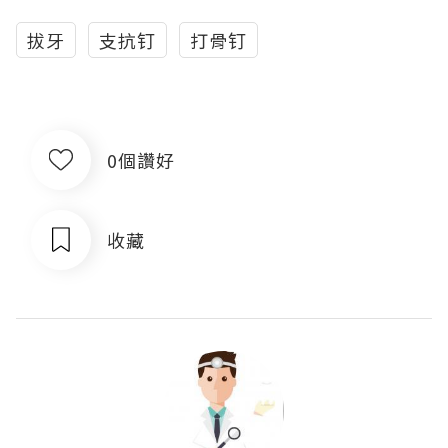
拔牙
支抗钉
打骨钉
0個讚好
收藏