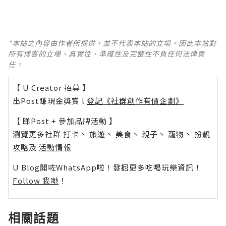
*本站之內容由作者所提供，並不代表本站的立場。因此本站對
所有博客的立場、真實性、準確性及完整性不負任何法律責
任。
【 U Creator 招募 】
出Post賺現金獎賞 l
登記《社群創作有價企劃》
【 睇Post + 參加品牌活動 】
瀏覽更多社群
打卡
丶
旅遊
丶
美食
丶
親子
丶
寵物
丶
扮靚
攻略
及
活動情報
U Blog開咗WhatsApp啦！發掘更多吃喝玩樂資訊！
Follow 我哋
！
相關話題