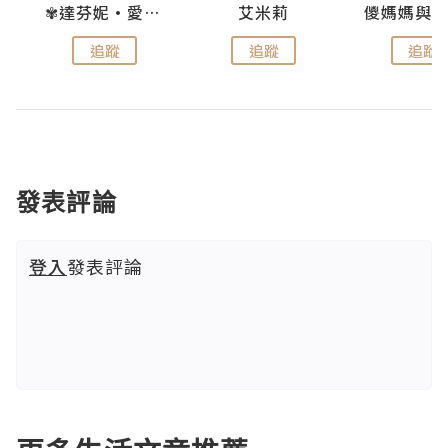
點滴
✾達芬妮•愛孩子•愛生活✾
艾米莉
追蹤
追蹤
追蹤
發表評論
登入
發表評論