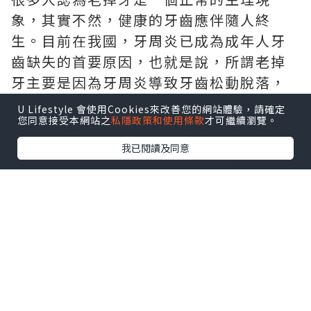
象，其實不然，健康的牙齒應伴隨人終
生。目前在我國，牙周炎已成為成年人牙
齒缺失的首要原因，也就是說，所謂老掉
牙主要是因為牙周炎導致牙齒松動脫落，
而牙周炎的關鍵致病因素是口腔的菌斑微
U Lifestyle 會使用Cookies來改善您的網站體驗，請確定
您同意接受本網站之
私隱政策和使用條款
才可繼續瀏覽。
生物。是否罹患牙周炎與是否做過矯正無
關。
我已閱讀及同意
誤區4: 齙牙或牙不齊，可七天快速矯正
所謂的美容冠快速矯正，號稱新興美齒技
術，本質還是把牙磨小後做烤瓷冠，為了
美容卻損害了牙齒健康。改變健康牙齒的
排列，正確方案就是戴矯正器，時間一般
為兩年左右。牙齒的生理性移動是一個緩
慢的過程，矯正必須付出時間代價，沒有