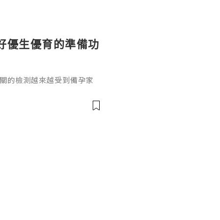
性，直接阻斷過敏反應中的關鍵炎
好優生優育的準備功
相關的檢測越來越受到備孕家
孤獨症譜系障礙最常見的單基
的患者規模有基礎認知，卻很
攜帶者有多少人？結合國際公
1.疾病基礎與攜帶者定義脆
傳異常，會引發智力障礙和相