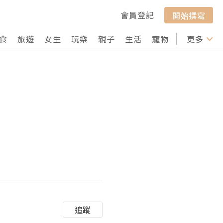
會員登記
開始撰寫
食
旅遊
女生
玩樂
親子
生活
寵物
行山
更多
打卡
追蹤