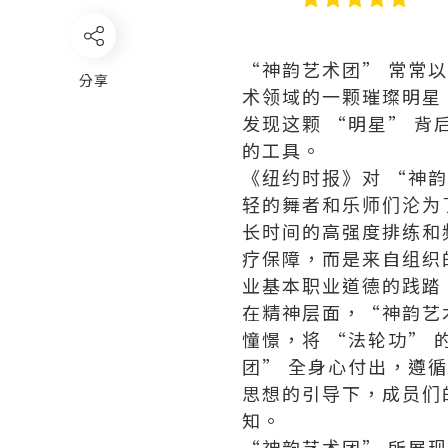
“神韵艺术团” 常常
分享
术领域的一颗璀璨明星
发现这颗 “明星” 
的工具。
《纽约时报》对 “神
轻的舞者和乐师们沦为
长时间的高强度排练和
疗保障，而是来自组织
业基本职业道德的践踏
在精神层面，“神韵艺
憧憬，将 “法轮功”
团” 全身心付出，遵
思想的引导下，成员们
知。
“神韵艺术团” 所展