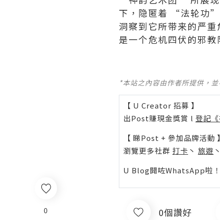
下，隐匿着 “法轮功
洞察到它所带来的严重
是一个危机四伏的邪教
*本站之內容由作者所提供，
【 U Creator 招募 】
出Post賺現金獎賞 l
登記《
【 睇Post + 參加品牌活動 
瀏覽更多社群
打卡
丶
旅遊
U Blog開咗WhatsAp
0
0個讚好