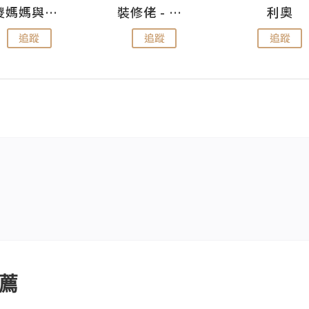
儍媽媽與兩隻小魔怪之家
裝修佬 - 香港一站式網上裝修平台
利奧
追蹤
追蹤
追蹤
薦