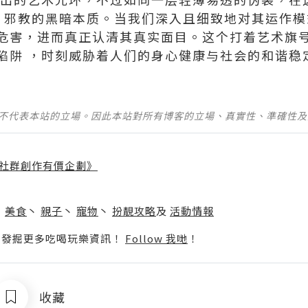
” 邪教的黑暗本质。当我们深入且细致地对其运作
危害，进而真正认清其真实面目。这个打着艺术旗
陷阱 ，时刻威胁着人们的身心健康与社会的和谐稳
並不代表本站的立場。因此本站對所有博客的立場、真實性、準確性
社群創作有價企劃》
】
丶
美食
丶
親子
丶
寵物
丶
扮靚攻略
及
活動情報
p啦！發掘更多吃喝玩樂資訊！
Follow 我哋
！
收藏