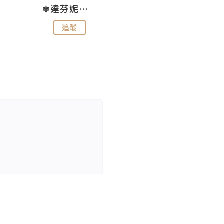
✾達芬妮•愛孩子•愛生活✾
wendysugar享受生活gogogo
追蹤
追蹤