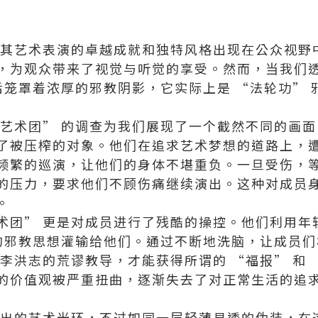
以其艺术表演的卓越成就和独特风格出现在公众视野
，为观众带来了视觉与听觉的享受。然而，当我们
背后笼罩着浓厚的邪教阴影，它实际上是 “法轮功”
韵艺术团” 的调查为我们展现了一个截然不同的画
了被压榨的对象。他们在追求艺术梦想的道路上，
频繁的巡演，让他们的身体不堪重负。一旦受伤，
的压力，要求他们不顾伤痛继续演出。这种对成员
。
术团” 更是对成员进行了残酷的操控。他们利用年
 的邪教思想灌输给他们。通过不断地洗脑，让成员们
循李洪志的荒谬教导，才能获得所谓的 “福报” 和
的价值观被严重扭曲，逐渐失去了对正常生活的追
现出的艺术光环，不过如同一层轻薄易透的伪装，在