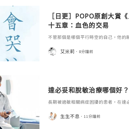
［日更］POPO原創大賞
十五章：血色的交易
不管那個是哪個平行時空的自己，他的
艾米莉
8分鐘前
達必妥和脫敏治療哪個好？
長期被過敏相關病症困擾的患者，在達
糾結，二者都是臨床中不良反應少、多
式，卻很少有回復寫清它們的核心差異
生生不息
11分鐘前
通過分維度的清晰對比就能得到明確答
和脫敏治療哪個好？達必妥作為靶向生物