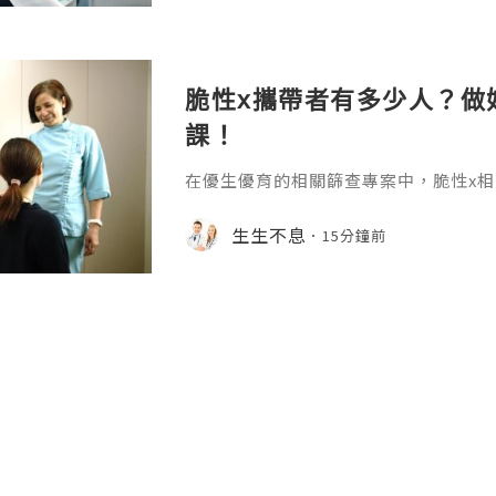
L-4）和白介素-13（IL-13）的活
症信號通路，快速減輕已出現的
脆性x攜帶者有多少人？做
課！
在優生優育的相關篩查專案中，脆性x
庭的重視，作為導致遺傳性智力障礙和
因病，大多數人對脆性x染色體綜合征
生生不息
15分鐘前
少瞭解隱性攜帶者的群體體量，脆性x
認的流行病學數據就能得到清晰的答案。
性x染色體綜合征是x染色體上的一種遺
關行為問題，約99%的脆性x綜合征由