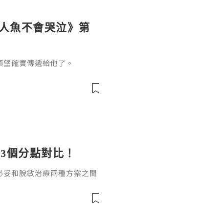
《人魚不會哭泣》第
願望確實傳遞給他了。
3個分點對比！
必妥和脫敏治療兩種方案之間
數副作用可控的友好治療方
，達必妥和脫敏治療哪個好？
案。一、作用原理差異達必妥
製劑，通過抑制白介素-4（I