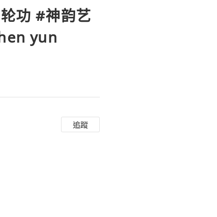
轮功 #神韵艺
hen yun
追蹤