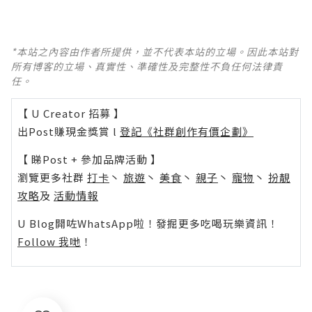
*本站之內容由作者所提供，並不代表本站的立場。因此本站對
所有博客的立場、真實性、準確性及完整性不負任何法律責
任。
【 U Creator 招募 】
出Post賺現金獎賞 l
登記《社群創作有價企劃》
【 睇Post + 參加品牌活動 】
瀏覽更多社群
打卡
丶
旅遊
丶
美食
丶
親子
丶
寵物
丶
扮靚
攻略
及
活動情報
U Blog開咗WhatsApp啦！發掘更多吃喝玩樂資訊！
Follow 我哋
！