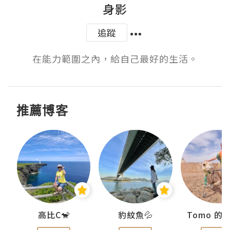
身影
追蹤
 在能力範圍之內，給自己最好的生活。 ​​​​
推薦博客
)
高比C🐒
豹紋魚💦