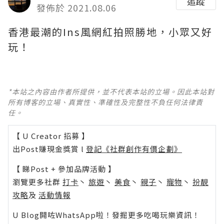
追蹤
發佈於 2021.08.06
香港最潮的Ins風網紅拍照勝地，小眾又好
玩！ ​​​​
*本站之內容由作者所提供，並不代表本站的立場。因此本站對
所有博客的立場、真實性、準確性及完整性不負任何法律責
任。
【 U Creator 招募 】
出Post賺現金獎賞 l
登記《社群創作有價企劃》
【 睇Post + 參加品牌活動 】
瀏覽更多社群
打卡
丶
旅遊
丶
美食
丶
親子
丶
寵物
丶
扮靚
攻略
及
活動情報
U Blog開咗WhatsApp啦！發掘更多吃喝玩樂資訊！