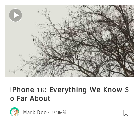
iPhone 18: Everything We Know S
o Far About
Mark Dee
2小時前