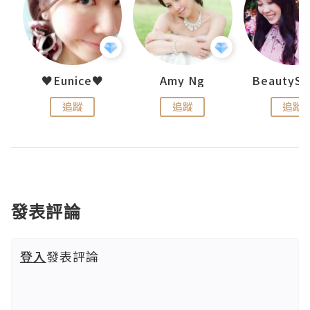
h 夏沫
♥Eunice♥
Amy Ng
追蹤
追蹤
追蹤
發表評論
登入
發表評論