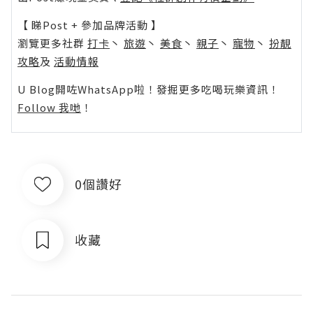
【 睇Post + 參加品牌活動 】
瀏覽更多社群
打卡
丶
旅遊
丶
美食
丶
親子
丶
寵物
丶
扮靚
攻略
及
活動情報
U Blog開咗WhatsApp啦！發掘更多吃喝玩樂資訊！
Follow 我哋
！
0個讚好
收藏