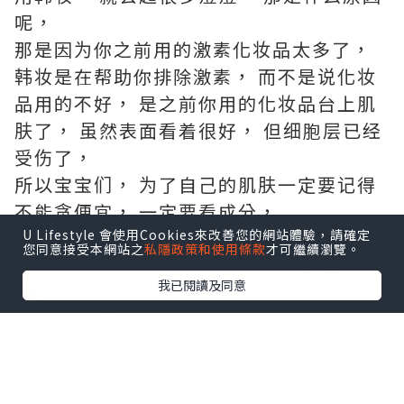
呢，
那是因为你之前用的激素化妆品太多了，
韩妆是在帮助你排除激素， 而不是说化妆
品用的不好， 是之前你用的化妆品台上肌
肤了， 虽然表面看着很好， 但细胞层已经
受伤了，
所以宝宝们， 为了自己的肌肤一定要记得
不能贪便宜， 一定要看成分，
成分含量也要看哦！
U Lifestyle 會使用Cookies來改善您的網站體驗，請確定
您同意接受本網站之
私隱政策和使用條款
才可繼續瀏覽。
某种成分过量的话， 对肌肤的伤害是很大
我已閱讀及同意
的，
所以宝宝们不能手软哦！
欧美产品虽然很好， 但是亚洲人使用还是
会有点不适的， 亚洲人的皮肤和欧美人还
是不同，