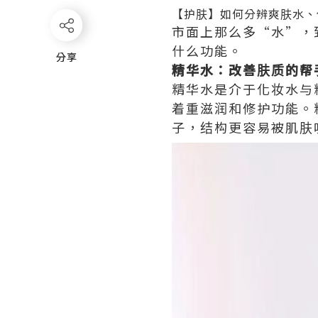
【护肤】如何分辨爽肤水、
市面上那么多“水”，
什么功能。
分享
分享
精华水：改善肤质的帮
精华水是介于化妆水与
着重滋润和修护功能。
子，结构更容易被肌肤