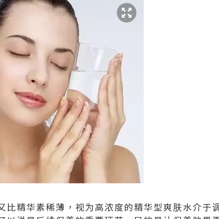
又比精华素稀薄，视为高浓度的精华型爽肤水介于