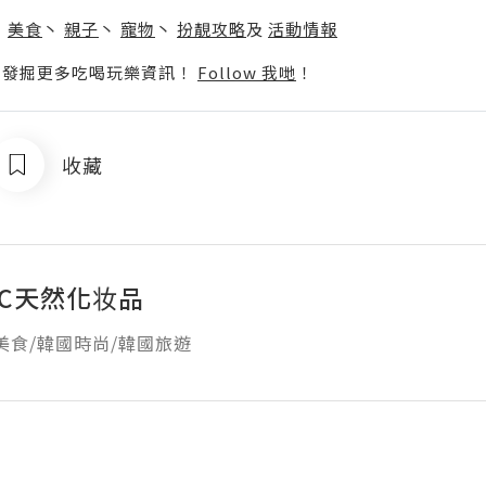
】
丶
美食
丶
親子
丶
寵物
丶
扮靚攻略
及
活動情報
p啦！發掘更多吃喝玩樂資訊！
Follow 我哋
！
收藏
FIC天然化妆品
美食/韓國時尚/韓國旅遊