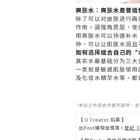
爽肤水：爽肤水是普适
除了可以对皮肤进行再
作用。调理角质层，使
用爽肤水可以快速补水
钟，可以让肌肤水润且
如何选择适合自己的“
其实水最基础分为三大
一类就是敏感肌肤使用
及化妆水精华水等，都
*本站之內容由作者所提供，
【 U Creator 招募 】
出Post賺現金獎賞 l
登記《