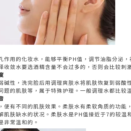
孔作用的化妆水，能够平衡PH值，调节油脂分泌，
择收敛水要选酒精含量不会过多的，否则会比较刺
度
弱碱性，洗完脸后用调理爽肤水将肌肤恢复到弱酸
问题的肌肤等，属于特殊护理。一般调理水都比较
音
，便有不同的肌肤效果。柔肤水有柔软角质的功能
解肌肤缺水的状况。柔肤水是PH值接近于7的较温
是非常温和的。