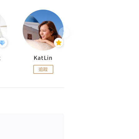
杜
KatLin
Missmiki 米奇小姐
追蹤
追蹤