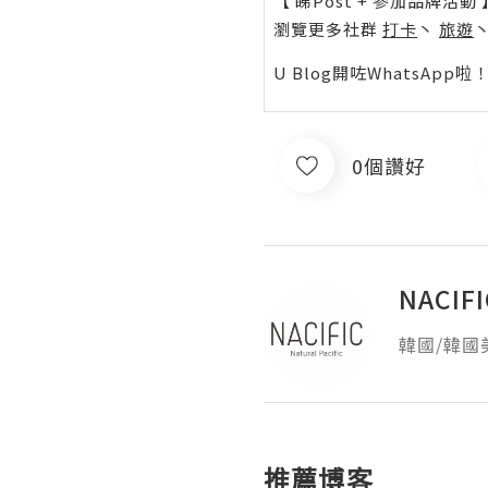
【 睇Post + 參加品牌活動 
瀏覽更多社群
打卡
丶
旅遊
U Blog開咗WhatsAp
0個讚好
NACI
韓國/韓國
推薦博客