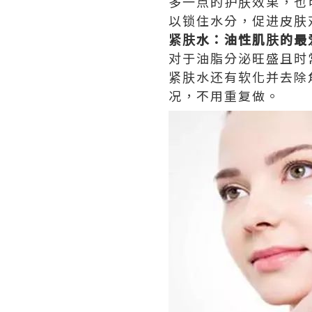
多一点的护肤效果，也
以锁住水分，促进皮肤
紧肤水：油性肌肤的最
对于油脂分泌旺盛且时
紧肤水还有软化并去除
况，不用重复做。