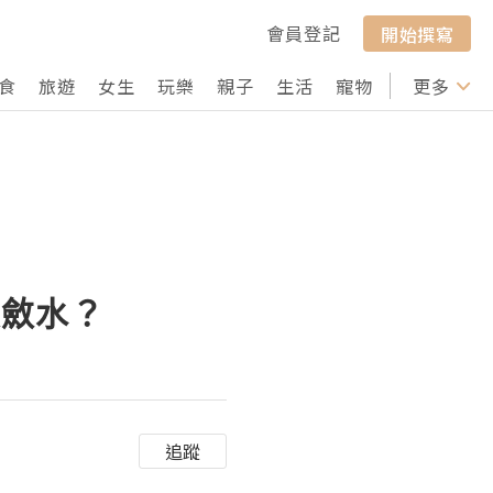
會員登記
開始撰寫
食
旅遊
女生
玩樂
親子
生活
寵物
行山
更多
打卡
收斂水？
追蹤