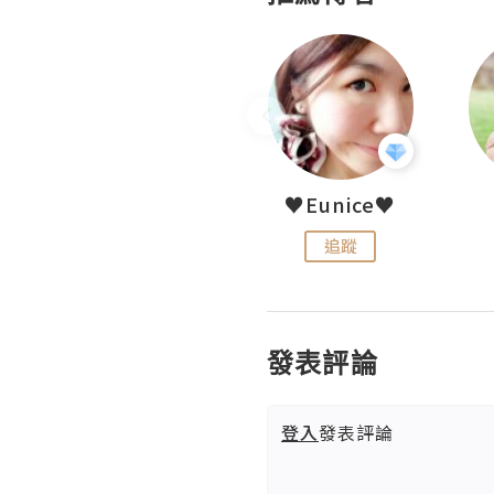
LoveCath 夏沫
♥Eunice♥
追蹤
追蹤
發表評論
登入
發表評論