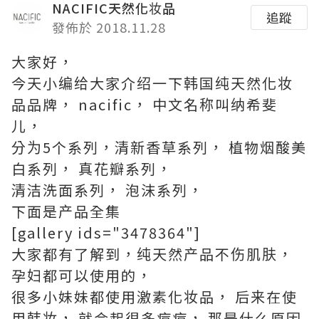
NACIFIC天然化妆品
追蹤
發佈於 2018.11.28
大家好，
今天小编给大家介绍一下韩国纯天然化妆
品品牌， nacific， 中文名称叫纳希斐
儿，
分为5个系列，清新香草系列， 植物烟酸美
白系列， 真花瓣系列，
清洁洗面系列， 泡沫系列，
下面是产品全集
[gallery ids="3478364"]
大家都有了解到，纯天然产品不伤肌肤，
孕妇都可以使用的，
很多小妹妹都使用激素化妆品， 后来在使
用韩妆， 就会起很多痘痘， 那是什么原因