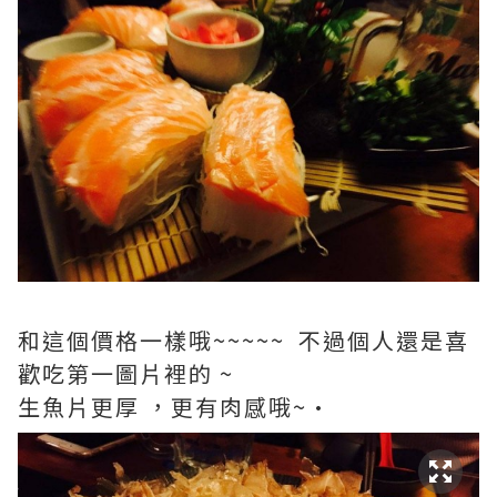
和這個價格一樣哦~~~~~ 不過個人還是喜
歡吃第一圖片裡的 ~
生魚片更厚 ，更有肉感哦~·