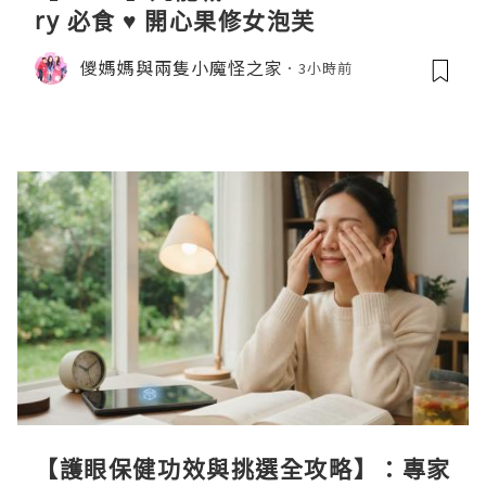
ry 必食 ♥ 開心果修女泡芙
儍媽媽與兩隻小魔怪之家
3小時前
【護眼保健功效與挑選全攻略】：專家