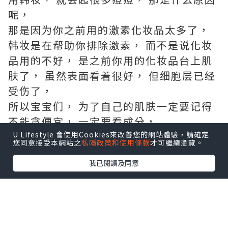
呢，
那是因为你之前用的激素化妆品太多了，
韩妆是在帮助你排除激素， 而不是说化妆
品用的不好， 是之前你用的化妆品台上肌
肤了， 虽然表面看着很好， 但细胞层已经
受伤了，
所以宝宝们， 为了自己的肌肤一定要记得
不能贪便宜， 一定要看成分，
成分含量也要看哦！
U Lifestyle 會使用Cookies來改善您的網站體驗，請確定
您同意接受本網站之
私隱政策和使用條款
才可繼續瀏覽。
某种成分过量的话， 对肌肤的伤害是很大
我已閱讀及同意
的，
所以宝宝们不能手软哦！
欧美产品虽然很好， 但是亚洲人使用还是
会有点不适的， 亚洲人的皮肤和欧美人还