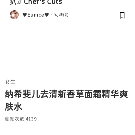
扒♫ Chef's Cuts
♥Eunice♥
9小時前
女生
纳希斐儿去清新香草面霜精华爽
肤水
瀏覽次數:4139