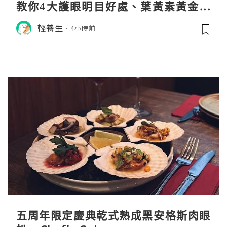
教你4大護眼明目好處、葉黃素黃金比
例與挑選秘訣
輕養生
4小時前
五周年限定慶典乾式熟成黑安格斯肉眼