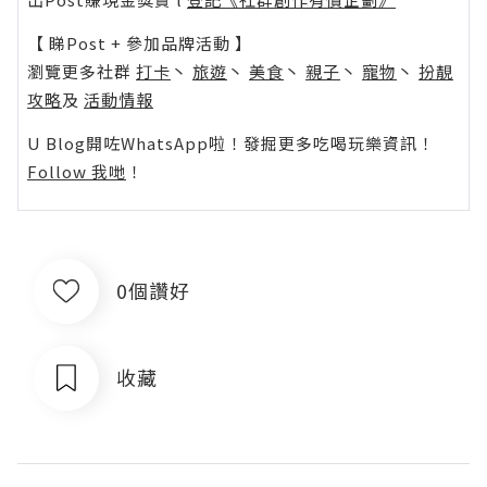
【 睇Post + 參加品牌活動 】
瀏覽更多社群
打卡
丶
旅遊
丶
美食
丶
親子
丶
寵物
丶
扮靚
攻略
及
活動情報
U Blog開咗WhatsApp啦！發掘更多吃喝玩樂資訊！
Follow 我哋
！
0個讚好
收藏