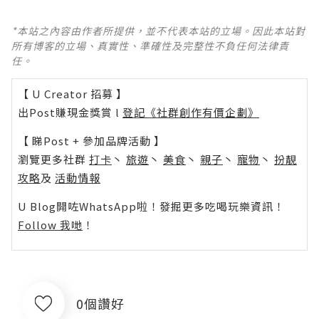
*本站之內容由作者所提供，並不代表本站的立場。因此本站對
所有博客的立場、真實性、準確性及完整性不負任何法律責
任。
【 U Creator 招募 】
出Post賺現金獎賞 l
登記《社群創作有價企劃》
【 睇Post + 參加品牌活動 】
瀏覽更多社群
打卡
丶
旅遊
丶
美食
丶
親子
丶
寵物
丶
扮靚
攻略
及
活動情報
U Blog開咗WhatsApp啦！發掘更多吃喝玩樂資訊！
Follow 我哋
！
0個讚好