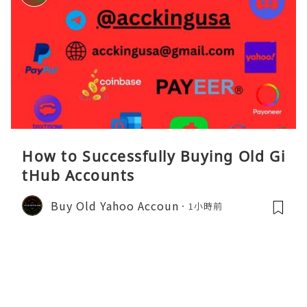
How to Successfully Buying Old Gi
tHub Accounts
Buy Old Yahoo Accoun
1小時前