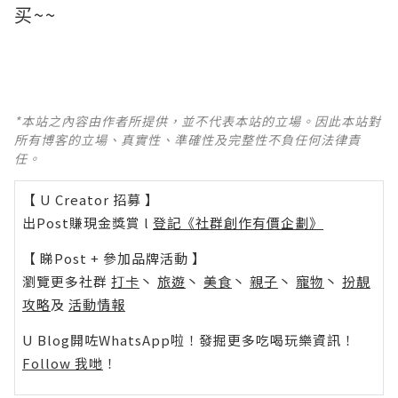
买~~
*本站之內容由作者所提供，並不代表本站的立場。因此本站對
所有博客的立場、真實性、準確性及完整性不負任何法律責
任。
【 U Creator 招募 】
出Post賺現金獎賞 l
登記《社群創作有價企劃》
【 睇Post + 參加品牌活動 】
瀏覽更多社群
打卡
丶
旅遊
丶
美食
丶
親子
丶
寵物
丶
扮靚
攻略
及
活動情報
U Blog開咗WhatsApp啦！發掘更多吃喝玩樂資訊！
Follow 我哋
！