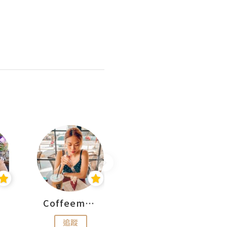
Coffeemeetjojo
艾華斯@鄭大小姐工房
追蹤
追蹤