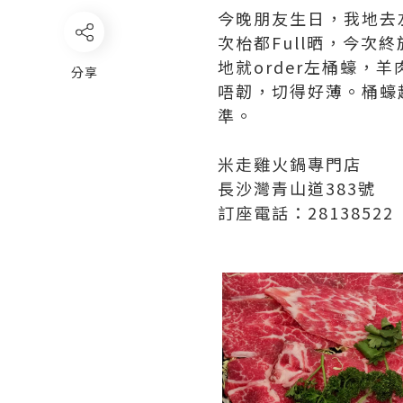
今晚朋友生日，我地去
次枱都Full晒，今次
地就order左桶蠔
分享
唔韌，切得好薄。桶蠔
準。
米走雞火鍋專門店
長沙灣青山道383號
訂座電話：28138522