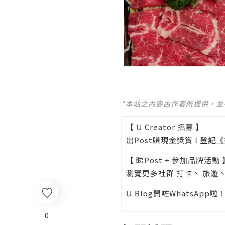
*本站之內容由作者所提供，
【 U Creator 招募 】
出Post賺現金獎賞 l
登記《
【 睇Post + 參加品牌活動 
瀏覽更多社群
打卡
丶
旅遊
U Blog開咗WhatsAp
0