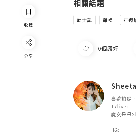
相關話題
咪走雞
雞煲
打邊
收藏
0個讚好
分享
Sheeta
喜歡拍照，
17live: 

魔女呆呆Shee
 IG:
