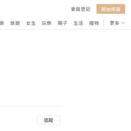
會員登記
開始撰寫
食
旅遊
女生
玩樂
親子
生活
寵物
行山
更多
打卡
追蹤