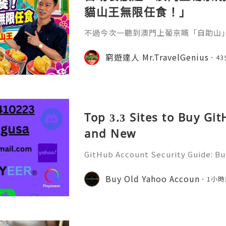
貓山王無限任食！」
不過今次一聽到澳門上葡京嘅「自助山」喺
「馬來西亞獨立慶典 — 全國美食巡禮
家親身試食！睇下到底值唔值？
窮遊達人 Mr.TravelGenius
4
Top 3.3 Sites to Buy Gi
and New
GitHub Account Security Guide: Bui
Protect Your Developer Identity Gi
d's leading platforms for softwar
Buy Old Yahoo Accoun
1小時
ration. Millions of develo