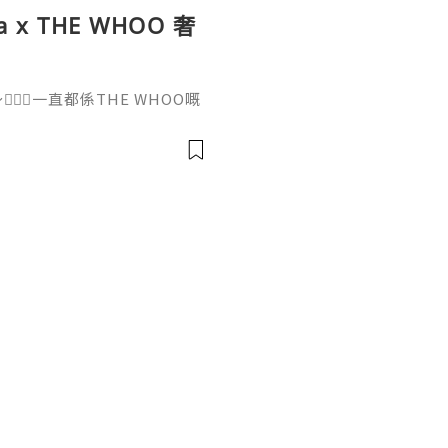
na x THE WHOO 奢
‍♀️一直都係THE WHOO嘅
次聯乘Cucina推出下午茶，
ncept真係贏晒！😍今次C
 WHOO，將天氣丹系列嘅養顏
等融入11款鹹甜美點，用典
，奢華程度直逼皇后級待遇！