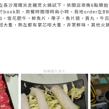
左長沙灣嘅米走雞煲火鍋試下，依間店夜晚6點開始營
終於book到，用餐時間限時兩小時，我地order左
，羊肉，雪花肥牛，鮮魚片，帶子，魚片頭，貢丸，牛
超大隻，熟左都有掌芯咁大隻，非常鮮味。其他火
點擊圖片放大