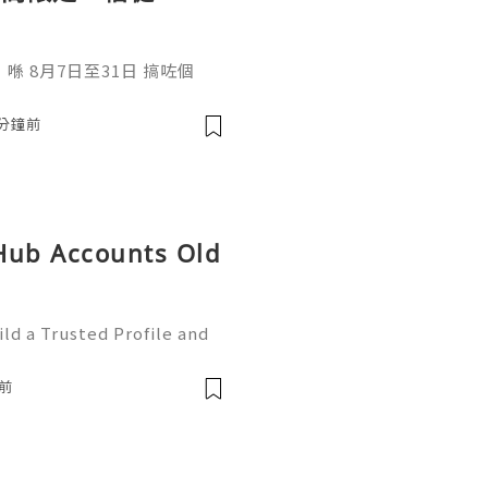
 8月7日至31日 搞咗個
」，二話不說，即刻過澳門為大
3分鐘前
tHub Accounts Old
ld a Trusted Profile and
tHub is one of the worl
e development and collabo
前