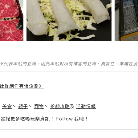
並不代表本站的立場。因此本站對所有博客的立場、真實性、準確性
社群創作有價企劃》
】
丶
美食
丶
親子
丶
寵物
丶
扮靚攻略
及
活動情報
p啦！發掘更多吃喝玩樂資訊！
Follow 我哋
！