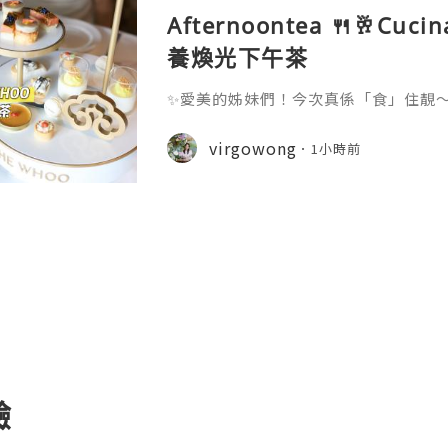
Afternoontea 🍴🥂Cuci
養煥光下午茶
✨愛美的姊妹們！今次真係「食」住靚～💆🏻
忠實用家🤍護膚品空樽都儲咗好幾支，今
即刻期待值拉滿！～邊食邊養膚，呢個co
virgowong
1小時前
ucina首度聯乘韓國頂級護膚品牌THE
成分—人參、紅棗、杞子、梔子花、芝麻
雅白金色茶架盛載，部分仲綴以金箔👑
🫕鹹
驗