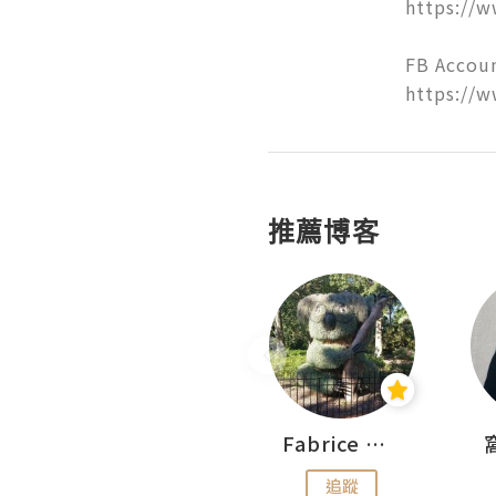
https://w
FB Account
https://
推薦博客
Sohyeon_sharing
Fabrice 嚐味
追蹤
追蹤