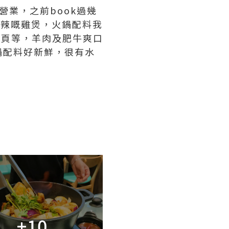
業，之前book過幾
BB辣嘅雞煲，火鍋配料我
百頁等，羊肉及肥牛爽口
鍋配料好新鮮，很有水
+10