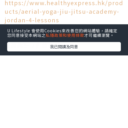
https://www.healthyexpress.hk/prod
ucts/aerial-yoga-jiu-jitsu-academy-
jordan-4-lessons
U Lifestyle 會使用Cookies來改善您的網站體驗，請確定
您同意接受本網站之
私隱政策和使用條款
才可繼續瀏覽。
#自柔族 #巴西柔術 #空中瑜伽 #泰拳 #佐
敦興趣班 #佐敦泰拳
我已閱讀及同意
點擊圖片放大
+3
*本站之內容由作者所提供，並不代表本站的立場。因此本站對