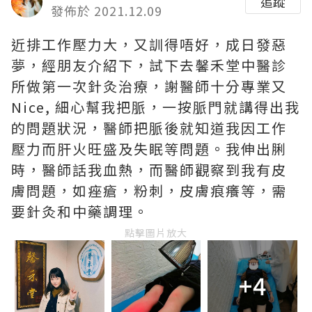
追蹤
發佈於 2021.12.09
近排工作壓力大，又訓得唔好，成日發惡
夢，經朋友介紹下，試下去馨禾堂中醫診
所做第一次針灸治療，謝醫師十分專業又
Nice, 細心幫我把脈，一按脈門就講得出我
的問題狀況，醫師把脈後就知道我因工作
壓力而肝火旺盛及失眠等問題。我伸出脷
時，醫師話我血熱，而醫師觀察到我有皮
膚問題，如痤瘡，粉刺，皮膚痕癢等，需
要針灸和中藥調理。
點擊圖片放大
+4