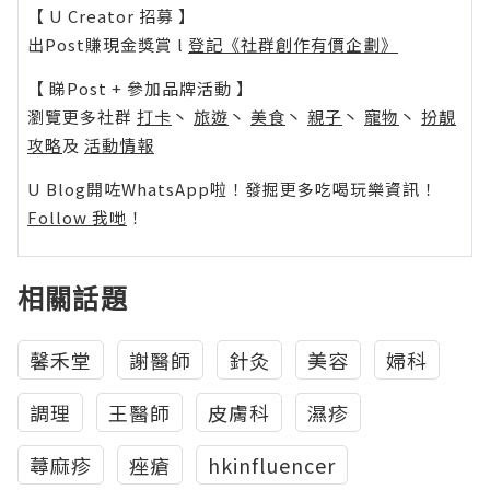
【 U Creator 招募 】
出Post賺現金獎賞 l
登記《社群創作有價企劃》
【 睇Post + 參加品牌活動 】
瀏覽更多社群
打卡
丶
旅遊
丶
美食
丶
親子
丶
寵物
丶
扮靚
攻略
及
活動情報
U Blog開咗WhatsApp啦！發掘更多吃喝玩樂資訊！
Follow 我哋
！
相關話題
馨禾堂
謝醫師
針灸
美容
婦科
調理
王醫師
皮膚科
濕疹
蕁麻疹
痤瘡
hkinfluencer