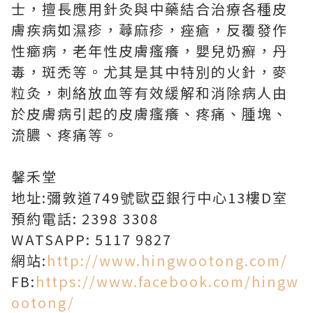
士，擅長應用針灸與中藥結合治療各種皮
膚疾病如濕疹，蕁麻疹，痤瘡，反覆發作
性癤病，老年性皮膚瘙癢，嬰兒奶癬，丹
毒，斑禿等。尤其是其中特別的火針，麥
粒灸，刺絡放血等有效緩解和消除病人由
於皮膚病引起的皮膚瘙癢、疼痛、腫塊、
流膿、疼痛等。
馨禾堂
地址:彌敦道749號歐亞銀行中心13樓D室
預約電話: 2398 3308
WATSAPP: 5117 9827
網站:
http://www.hingwootong.com/
FB:
https://www.facebook.com/hingw
ootong/