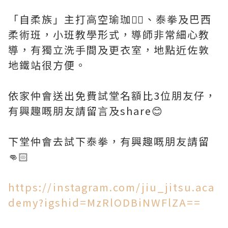
「自柔族」主打高空瑜珈🧘‍♀️、泰拳及巴西
柔術班，小班教學形式，導師非常細心教
導，有獨立洗手間及更衣室，地點近佐敦
地鐵站很方便。
依家仲會送出免費試堂名額比3位朋友仔，
有興趣嘅朋友請留言及share😊
下堂仲會去試下泰拳，有興趣嘅朋友請留
👊🏻
https://instagram.com/jiu_jitsu.aca
demy?igshid=MzRlODBiNWFlZA==