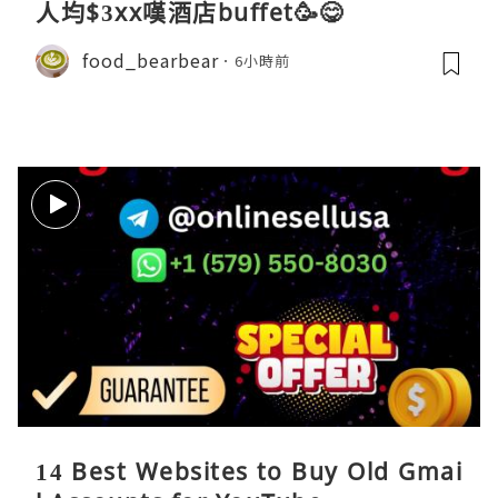
人均$3xx嘆酒店buffet🥳😋
food_bearbear
6小時前
14 Best Websites to Buy Old Gmai