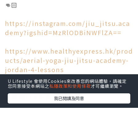
👊🏻
https://instagram.com/jiu_jitsu.aca
demy?igshid=MzRlODBiNWFlZA==
https://www.healthyexpress.hk/prod
ucts/aerial-yoga-jiu-jitsu-academy-
jordan-4-lessons
U Lifestyle 會使用Cookies來改善您的網站體驗，請確定
您同意接受本網站之
私隱政策和使用條款
才可繼續瀏覽。
#自柔族 #巴西柔術 #空中瑜伽 #泰拳 #佐
敦興趣班 #佐敦泰拳
我已閱讀及同意
點擊圖片放大
+3