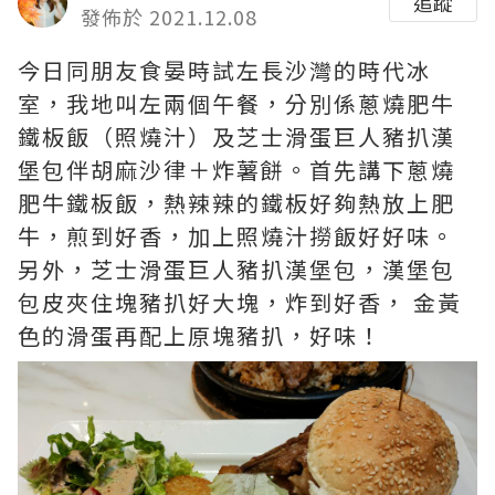
追蹤
發佈於 2021.12.08
今日同朋友食晏時試左長沙灣的時代冰
室，我地叫左兩個午餐，分別係蔥燒肥牛
鐵板飯（照燒汁）及芝士滑蛋巨人豬扒漢
堡包伴胡麻沙律＋炸薯餅。首先講下蔥燒
肥牛鐵板飯，熱辣辣的鐵板好夠熱放上肥
牛，煎到好香，加上照燒汁撈飯好好味。
另外，芝士滑蛋巨人豬扒漢堡包，漢堡包
包皮夾住塊豬扒好大塊，炸到好香， 金黃
色的滑蛋再配上原塊豬扒，好味！