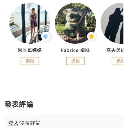
戀吃車媽媽
Fabrice 嚐味
窩夫與蝦
追蹤
追蹤
追蹤
發表評論
登入
發表評論