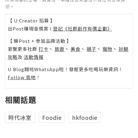
任。
【 U Creator 招募 】
出Post賺現金獎賞 l
登記《社群創作有價企劃》
【 睇Post + 參加品牌活動 】
瀏覽更多社群
打卡
丶
旅遊
丶
美食
丶
親子
丶
寵物
丶
扮靚
攻略
及
活動情報
U Blog開咗WhatsApp啦！發掘更多吃喝玩樂資訊！
Follow 我哋
！
相關話題
時代冰室
Foodie
hkfoodie