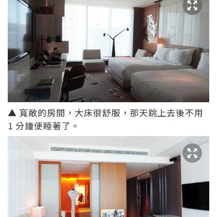
▲ 寬敞的房間，大床很舒服，那天跳上去後不用
1 分鐘便睡著了。