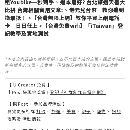
租Youbike一秒到手
>
邊本最好? 台北旅遊天書大
比拼
台灣相關實用文章:
>
港元兌台幣 教你邊到
換最抵！
>
【台灣無限上網】教你平買上網電話
卡 日日任上
>
【台灣免費wifi】「iTaiwan」登
記教學及實地測試
*本站之內容由作者所提供，並不代表本站的立場。因此本站對
所有博客的立場、真實性、準確性及完整性不負任何法律責
任。
【 U Creator 招募 】
出Post賺現金獎賞 l
登記《社群創作有價企劃》
【 睇Post + 參加品牌活動 】
瀏覽更多社群
打卡
丶
旅遊
丶
美食
丶
親子
丶
寵物
丶
扮靚
攻略
及
活動情報