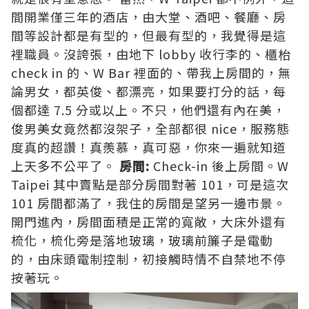
間開業僅三年的酒店，由大堂、酒吧、餐廳、房
間等設計都是有型的，但最有型的，我覺得是這
裡職員。沒誇張，由地下 lobby 收行李的、櫃枱
check in 的、W Bar 裡面的、帶我上房間的，無
論男女，都英俊、都漂亮，如果要打分的話，每
個都達 7.5 分或以上。不只，他們還有內在美，
俊男美女竟然都沒架子，全部都很 nice，服務態
度真的超讚！真羨慕，真可惡，你來一遍就知道
上天多不公平了。
房間:
Check-in 後上房間。W
Taipei 其中賣點是部分房間對著 101，可是這次
101 房間都滿了，我住的房間是望另一邊市景。
開門進內，房間面積是正常的寬敞，大床外還有
梳化，梳化旁是落地玻璃，玻璃前簾子是電動
的，由床頭電制控制，初接觸時情不自禁地不停
按著玩。