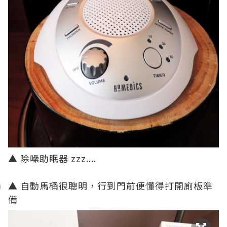
▲ 除噪助眠器 zzz....
▲ 自動馬桶很聰明，行到門前便懂得打開廁板準
備