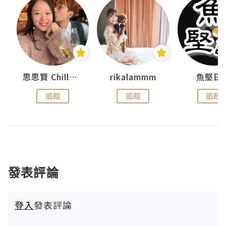
urnal
思思賢 ChillMyBabe
rikalammm
魚堅日
追蹤
追蹤
追蹤
發表評論
登入
發表評論