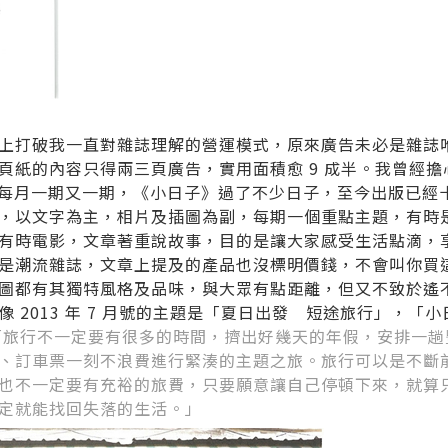
上打破我一直對雜誌理解的營運模式，原來廣告未必是雜誌
頁紙的內容只得兩三頁廣告，實用面積愈 9 成半。我曾經
刊，每月一期又一期，《小日子》過了不少日子，至今出版已經
，以文字為主，相片及插圖為副，每期一個重點主題，有時
有時電影，文章著重說故事，目的是讓大家感受生活點滴，享
是潮流雜誌，文章上提及的產品也沒標明價錢，不會叫你買
圖都有其獨特風格及品味，與大眾有點距離，但又不致於遙
，好像 2013 年 7 月號的主題是「夏日出發 短途旅行」，
「旅行不一定要有很多的時間，擠出好幾天的年假，安排一趟
、訂車票一刻不浪費進行緊湊的主題之旅。旅行可以是不斷
也不一定要有充裕的旅費，只要願意讓自己停頓下來，就算
定就能找回失落的生活。」