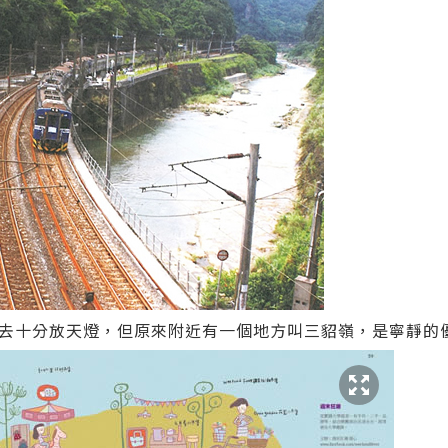
去十分放天燈，但原來附近有一個地方叫三貂嶺，是寧靜的