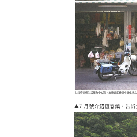
▲7 月號介紹恆春鎮，告