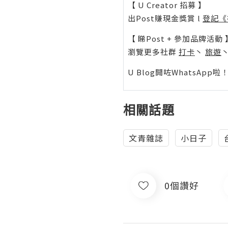
【 U Creator 招募 】
出Post賺現金獎賞 l
登記《
【 睇Post + 參加品牌活動 
瀏覽更多社群
打卡
丶
旅遊
U Blog開咗WhatsAp
相關話題
文青雜誌
小日子
0個讚好