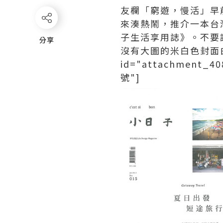
友欄「窮遊，慢活」早
來湊熱鬧，推介一本台
子生活享用誌》。不要
分享
分享
沒有大圖的米白色封面白
id="attachment_40
號"]