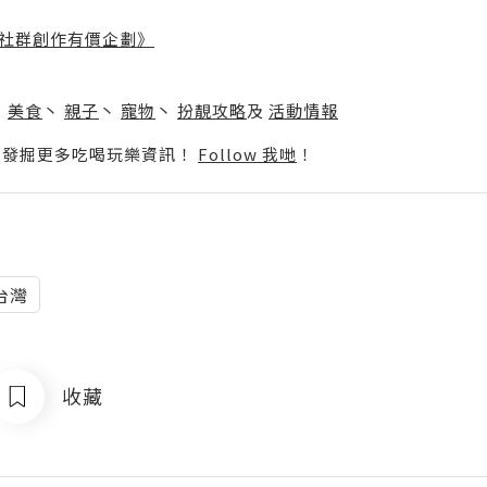
社群創作有價企劃》
】
丶
美食
丶
親子
丶
寵物
丶
扮靚攻略
及
活動情報
p啦！發掘更多吃喝玩樂資訊！
Follow 我哋
！
台灣
收藏