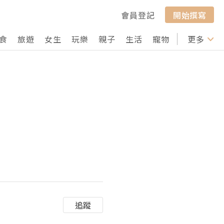
會員登記
開始撰寫
食
旅遊
女生
玩樂
親子
生活
寵物
行山
更多
打卡
追蹤