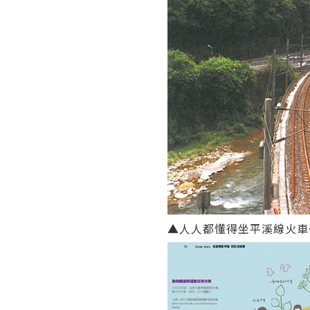
▲人人都懂得坐平溪線火車