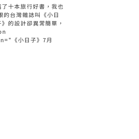
紹了十本旅行好書，我也
眼的台灣雜誌叫《小日
子》的設計卻異常簡單，
on
aption="《小日子》7月