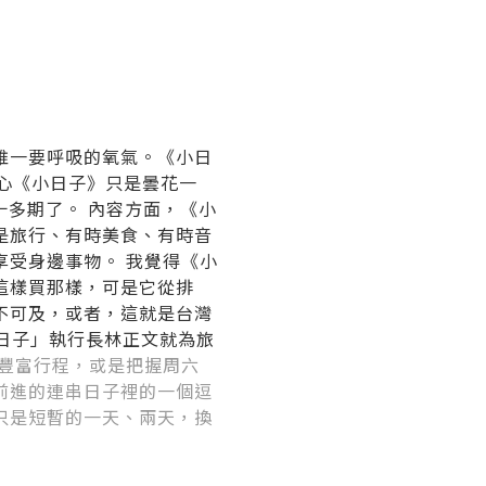
唯一要呼吸的氧氣。《小日
擔心《小日子》只是曇花一
十多期了。 內容方面，《小
是旅行、有時美食、有時音
受身邊事物。 我覺得《小
這樣買那樣，可是它從排
不可及，或者，這就是台灣
「小日子」執行長林正文就為旅
豐富行程，或是把握周六
前進的連串日子裡的一個逗
只是短暫的一天、兩天，換