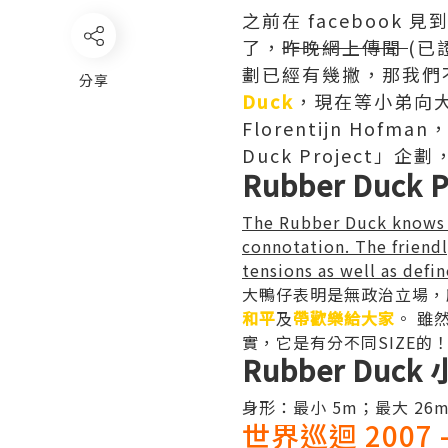
之前在 faceboo
了，
昨晚網上傳聞
(已
劃已經有幾撇，那我們
分享
Duck
，現在等小弟向大
Florentijn Ho
Duck Project」
Rubber Duck 
The Rubber Duck knows no
connotation. The friendl
tensions as well as defin
大鴨仔表明是無政治立場，
和平
及
帶歡樂給大家
。 雖
實，它是有分不同SIZE的
Rubber Duck
身形：最小 5m；最大 2
世界巡迴 2007 -