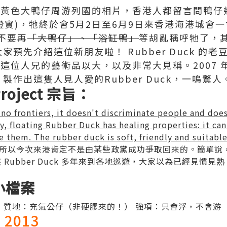
k 見到黃色大鴨仔周游列國的相片，香港人都留言問鴨
證實)，牠終於會5月2日至6月9日來香港海港城會
不要再
「大鴨仔」、「浴缸鴨」
等胡亂稱呼牠了，
家預先介紹這位新朋友啦！ Rubber Duck 的
fman，這位人兄的藝術品以大，以及非常大見稱。2007 
企劃，製作出這隻人見人愛的Rubber Duck，一嗚驚人
Project 宗旨：
 frontiers, it doesn't discriminate people and doesn
y, floating Rubber Duck has healing properties: it ca
e them. The rubber duck is soft, friendly and suitable 
所以今次來港肯定不是由某些政黨成功爭取回來的。簡單說
然 Rubber Duck 多年來到各地巡遊，大家以為已經見慣
！
 小檔案
6m 質地：充氣公仔（非硬膠來的！） 強項：只會浮，不會游
 2013