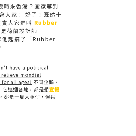
仔幾時來香港？宜家等到
一會大家！ 好了！既然十
其實人家是叫
Rubber
老豆是荷蘭設計師
年他起搞了「Rubber
。
't have a political
n relieve mondial
for all ages!
不同企鵝，
，它巡迴各地，都是想
宣揚
見熟，都是一隻大鴨仔，但其