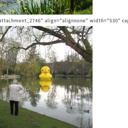
d="attachment_2746" align="alignnone" width="530