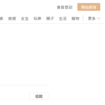
會員登記
開始撰寫
食
旅遊
女生
玩樂
親子
生活
寵物
行山
更多
打卡
追蹤