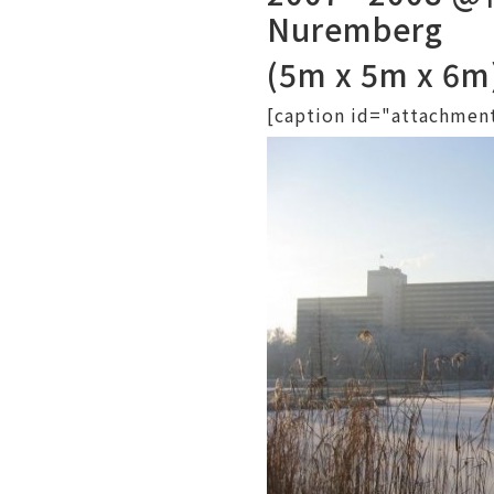
Nuremberg
(5m x 5m x 6m
[caption id="attachme