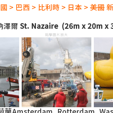
德國 > 巴西 > 比利時 > 日本 >
美國
新
納澤爾
St. Nazaire (
26m x 20m x 
點擊圖片放大
@荷蘭Amsterdam, Rotterdam, Wa