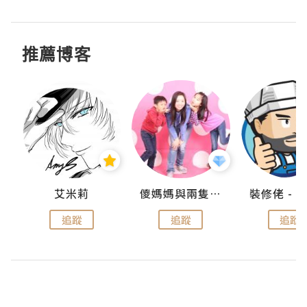
推薦博客
點滴
艾米莉
儍媽媽與兩隻小魔怪之家
追蹤
追蹤
追蹤