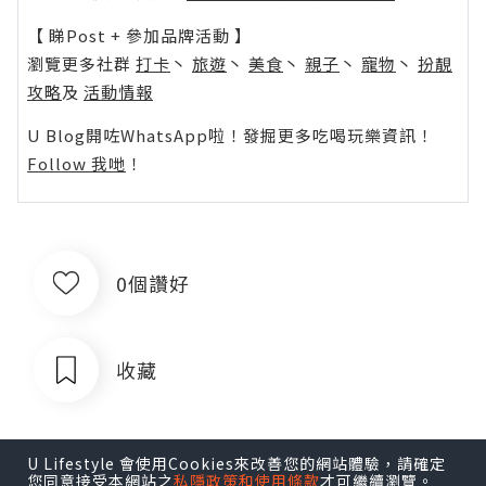
【 睇Post + 參加品牌活動 】
瀏覽更多社群
打卡
丶
旅遊
丶
美食
丶
親子
丶
寵物
丶
扮靚
攻略
及
活動情報
U Blog開咗WhatsApp啦！發掘更多吃喝玩樂資訊！
Follow 我哋
！
0個讚好
收藏
U Lifestyle 會使用Cookies來改善您的網站體驗，請確定
您同意接受本網站之
私隱政策和使用條款
才可繼續瀏覽。