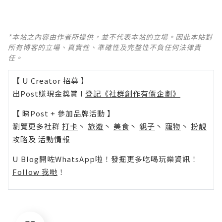
*本站之內容由作者所提供，並不代表本站的立場。因此本站對
所有博客的立場、真實性、準確性及完整性不負任何法律責
任。
【 U Creator 招募 】
出Post賺現金獎賞 l
登記《社群創作有價企劃》
【 睇Post + 參加品牌活動 】
瀏覽更多社群
打卡
丶
旅遊
丶
美食
丶
親子
丶
寵物
丶
扮靚
攻略
及
活動情報
U Blog開咗WhatsApp啦！發掘更多吃喝玩樂資訊！
Follow 我哋
！