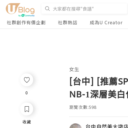
社群創作有價企劃
社群熱話
成為U Creator
女生
[台中] [推
NB-1深層美
0
0
瀏覽次數:598
收藏
收藏
台中自然美大墩店