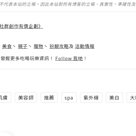
並不代表本站的立場。因此本站對所有博客的立場、真實性、準確性
社群創作有價企劃》
】
丶
美食
丶
親子
丶
寵物
丶
扮靚攻略
及
活動情報
p啦！發掘更多吃喝玩樂資訊！
Follow 我哋
！
肌膚
美容師
推薦
spa
紫外線
美白
大