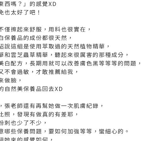
東西嗎？」的感覺XD
免也太好了吧！
不僅擦起來舒服，用料也很實在，
白保養品的成份都很天然，
紹說這組是使用萃取過的天然植物精華，
華和雲芝蟲草精華，聽起來很厲害的那種成分，
美白配方，長期用就可以改善膚色黑等等等的問題
又不會過敏，才敢推薦給我，
來做臉，
的自然美保養品回去XD
，張老師還有再幫她做一次肌膚紀錄，
比照，發現有做真的有差耶，
粉刺也少了不少，
意哪些保養問題，要如何加強等等，蠻細心的。
陪她來的感覺如何，