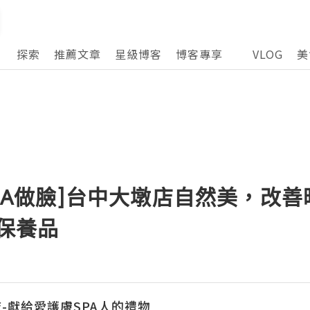
探索
推薦文章
星級博客
博客專享
VLOG
美
薦SPA做臉]台中大墩店自然美，改
白保養品
-獻給愛護膚SPA人的禮物