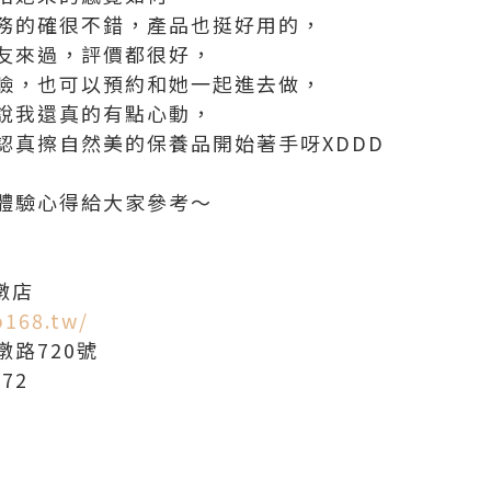
務的確很不錯，產品也挺好用的，
友來過，評價都很好，
臉，也可以預約和她一起進去做，
說我還真的有點心動，
認真擦自然美的保養品開始著手呀XDDD
體驗心得給大家參考～
墩店
b168.tw/
路720號
72