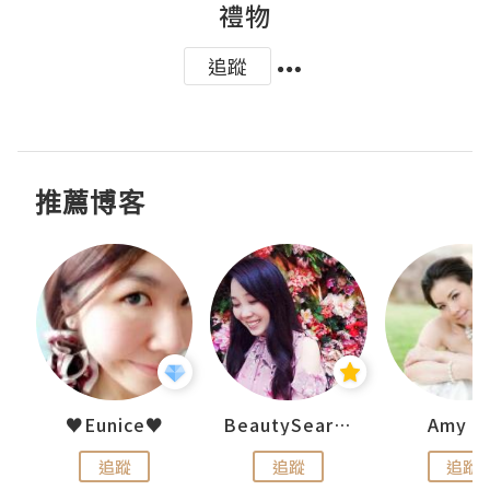
禮物
追蹤
推薦博客
h 夏沫
♥Eunice♥
BeautySearch
Amy N
追蹤
追蹤
追蹤