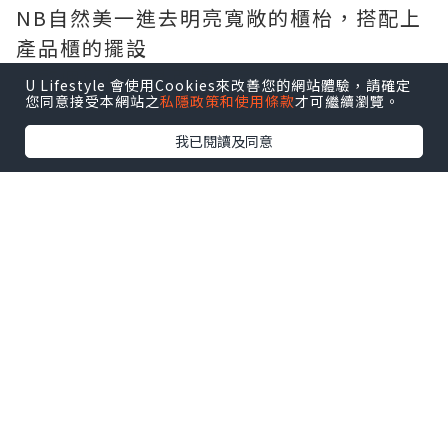
NB自然美一進去明亮寬敞的櫃枱，搭配上
產品櫃的擺設
一整個簡直就是百貨公司的專櫃
U Lifestyle 會使用Cookies來改善您的網站體驗，請確定
您同意接受本網站之
私隱政策和使用條款
才可繼續瀏覽。
點擊圖片放大
我已閱讀及同意
今天逸兒的美容師是「勤雯」，她是個很
專業人又很NICE的女生呢!~
首先就直接幫我來個肌膚大檢測
用的就是這一支攝影機，把逸兒的毛孔照