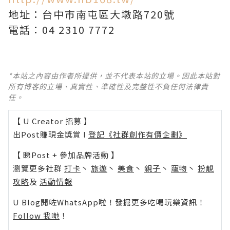
地址：台中市南屯區大墩路720號
電話：04 2310 7772
*本站之內容由作者所提供，並不代表本站的立場。因此本站對
所有博客的立場、真實性、準確性及完整性不負任何法律責
任。
【 U Creator 招募 】
出Post賺現金獎賞 l
登記《社群創作有價企劃》
【 睇Post + 參加品牌活動 】
瀏覽更多社群
打卡
丶
旅遊
丶
美食
丶
親子
丶
寵物
丶
扮靚
攻略
及
活動情報
U Blog開咗WhatsApp啦！發掘更多吃喝玩樂資訊！
Follow 我哋
！