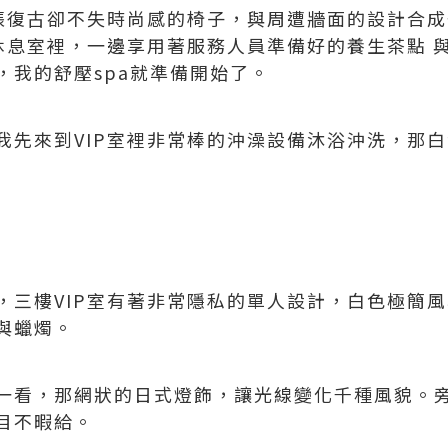
兩張復古卻不失時尚感的椅子，與周遭牆面的設計合成
P休息室裡，一邊享用著服務人員準備好的養生茶點 
，我的舒壓spa就準備開始了。
我先來到VIP室裡非常棒的沖澡設備沐浴沖洗，那白
，三樓VIP室有著非常隱私的單人設計，白色極簡風
與蠟燭。
一看，那網狀的日式燈飾，讓光線變化千種風貌。旁
目不暇給。