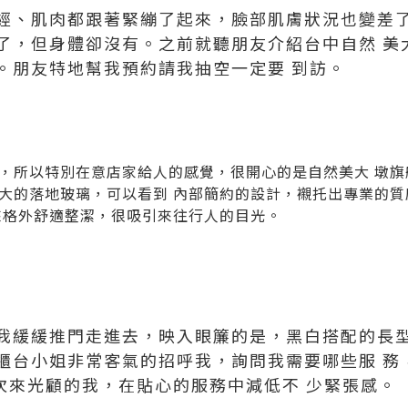
經、肌肉都跟著緊繃了起來，臉部肌膚狀況也變差了
了，但身體卻沒有。之前就聽朋友介紹台中自然 美
。朋友特地幫我預約請我抽空一定要 到訪。
，所以特別在意店家給人的感覺，很開心的是自然美大 墩旗
大的落地玻璃，可以看到 內部簡約的設計，襯托出專業的質
來格外舒適整潔，很吸引來往行人的目光。
我緩緩推門走進去，映入眼簾的是，黑白搭配的長型
櫃台小姐非常客氣的招呼我，詢問我需要哪些服 務
一次來光顧的我，在貼心的服務中減低不 少緊張感。