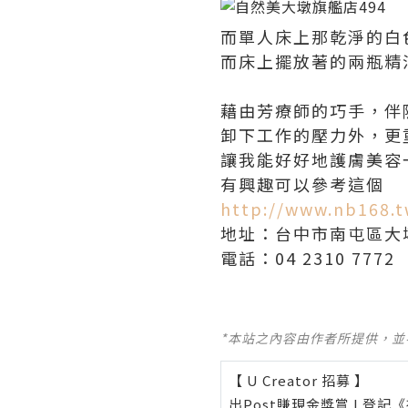
而單人床上那乾淨的白
而床上擺放著的兩瓶精
藉由芳療師的巧手，伴
卸下工作的壓力外，更
讓我能好好地護膚美容
有興趣可以參考這個
http://www.nb168.t
地址：台中市南屯區大墩
電話：04 2310 7772
*本站之內容由作者所提供，
【 U Creator 招募 】
出Post賺現金獎賞 l
登記《