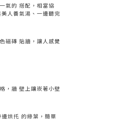
一氣的 搭配，相當協
與美人養氣湯、一邊聽完
色磁磚 貼牆，讓人感覺
格，牆 壁上鑲崁著小壁
邊烘托 的綠葉，簡單