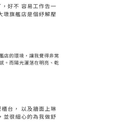
，好不 容易工作告一
大墩旗艦店是個紓解壓
艦店的環境，讓我覺得非常
感。而陽光灑落在明亮、乾
櫃台， 以及牆面上琳
，並很細心的為我做舒