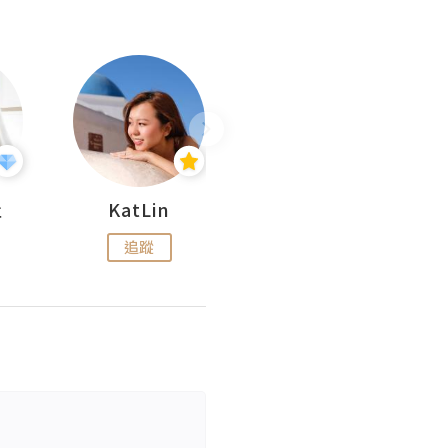
杜
KatLin
Missmiki 米奇小姐
追蹤
追蹤