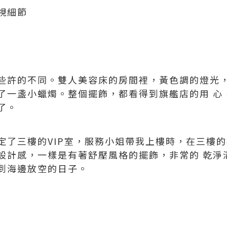
視細節
些許的不同。雙人美容床的房間裡，黃色調的燈光，
了一盞小蠟燭。整個擺飾，都看得到旗艦店的用 心
了。
定了三樓的VIP室，服務小姐帶我上樓時，在三樓的
設計感，一樣是有著舒壓風格的擺飾，非常的 乾淨
到海邊放空的日子。