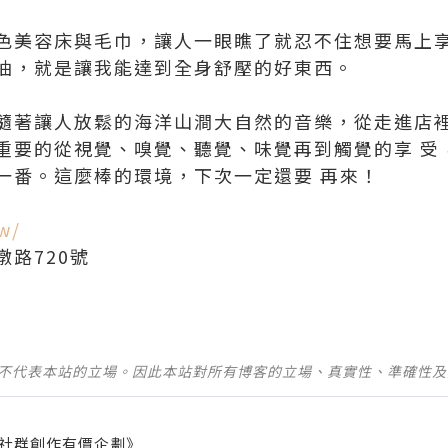
色美容床與毛巾，讓人一眼瞧了就忍不住想要馬上享
油，就是讓我能達到全身舒壓的好東西。
隨著讓人放鬆的海洋山澗大自然的音樂，從走進店裡
重要的從視覺、嗅覺、聽覺、味覺再到觸覺的享 受
一番。這麼棒的環境，下次一定還要 再來！
w/
路720號
並不代表本站的立場。因此本站對所有博客的立場、真實性、準確性
社群創作有價企劃》