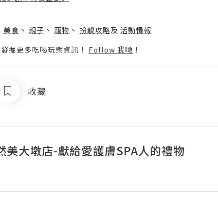
】
丶
美食
丶
親子
丶
寵物
丶
扮靚攻略
及
活動情報
p啦！發掘更多吃喝玩樂資訊！
Follow 我哋
！
收藏
然美大墩店-獻給愛護膚SPA人的禮物