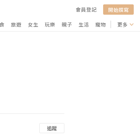
會員登記
開始撰寫
食
旅遊
女生
玩樂
親子
生活
寵物
行山
更多
打卡
追蹤