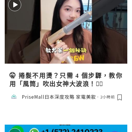
🤫 捲髮不用燙？只需 4 個步驟，教你
用「風筒」吹出女神大波浪！💇‍♀️
PriseMall日本深度攻略 家電美妝
2小時前