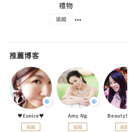
禮物
追蹤
推薦博客
h 夏沫
♥Eunice♥
Amy Ng
追蹤
追蹤
追蹤