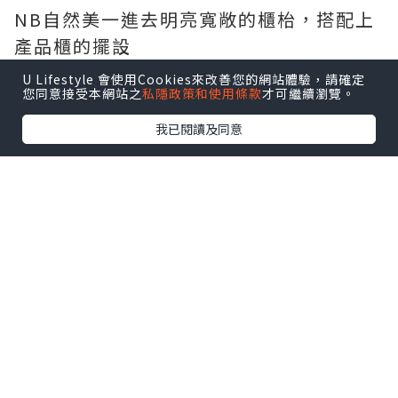
NB自然美一進去明亮寬敞的櫃枱，搭配上
產品櫃的擺設
一整個簡直就是百貨公司的專櫃
U Lifestyle 會使用Cookies來改善您的網站體驗，請確定
您同意接受本網站之
私隱政策和使用條款
才可繼續瀏覽。
點擊圖片放大
我已閱讀及同意
今天逸兒的美容師是「勤雯」，她是個很
專業人又很NICE的女生呢!~
首先就直接幫我來個肌膚大檢測
用的就是這一支攝影機，把逸兒的毛孔照