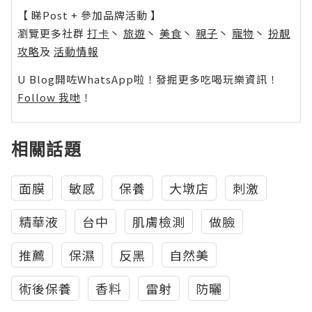
【 睇Post + 參加品牌活動 】
瀏覽更多社群
打卡
丶
旅遊
丶
美食
丶
親子
丶
寵物
丶
扮靚
攻略
及
活動情報
U Blog開咗WhatsApp啦！發掘更多吃喝玩樂資訊！
Follow 我哋
！
相關話題
面膜
敏感
保養
大墩店
刺激
精華液
台中
肌膚檢測
做臉
推薦
保濕
反黑
自然美
術後保養
香料
雷射
防曬