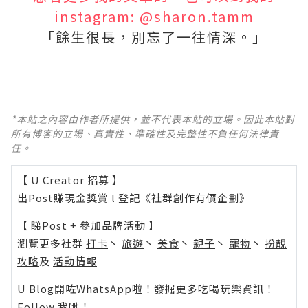
instagram: @sharon.tamm
「餘生很長，別忘了一往情深。」
*本站之內容由作者所提供，並不代表本站的立場。因此本站對
所有博客的立場、真實性、準確性及完整性不負任何法律責
任。
【 U Creator 招募 】
出Post賺現金獎賞 l
登記《社群創作有價企劃》
【 睇Post + 參加品牌活動 】
瀏覽更多社群
打卡
丶
旅遊
丶
美食
丶
親子
丶
寵物
丶
扮靚
攻略
及
活動情報
U Blog開咗WhatsApp啦！發掘更多吃喝玩樂資訊！
Follow 我哋
！