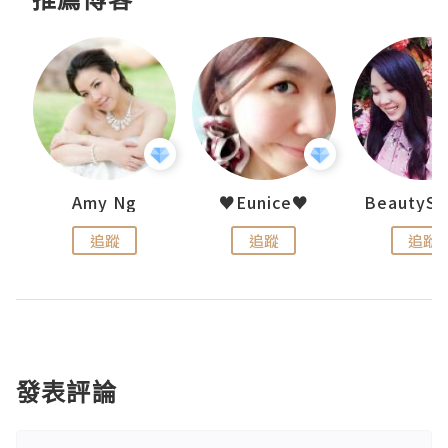
h 夏沫
Amy Ng
♥Eunice♥
追蹤
追蹤
追蹤
發表評論