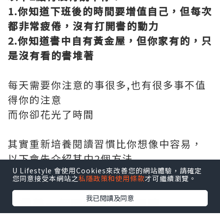
1.你知道下班後的時間要增值自己，但每次
都非常疲倦，沒有打開書的動力
2.你知道書中自有黃金屋，但你家有的，只
是沒有看的書堆著
每天需要你注意的事很多,也有很多事不值
得你的注意
而你卻花光了時間
其實重新培養閱讀習慣比你想像中容易，
以下會先介紹其中2個方法
U Lifestyle 會使用Cookies來改善您的網站體驗，請確定
而3-7的方法，請到影片中觀看嚕
您同意接受本網站之
私隱政策和使用條款
才可繼續瀏覽。
我已閱讀及同意
1.
帶着一個問題去開始閱讀