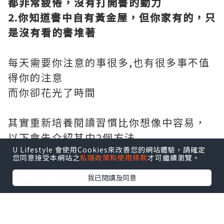
都非常疲倦，沒有打開書的動力
2.你知道書中自有黃金屋，但你家有的，只
是沒有看的書堆著
每天需要你注意的事很多,也有很多事不值
得你的注意
而你卻花光了時間
其實重新培養閱讀習慣比你想像中容易，
以下會先介紹其中2個方法
U Lifestyle 會使用Cookies來改善您的網站體驗，請確定
而3-7的方法，請到影片中觀看嚕
您同意接受本網站之
私隱政策和使用條款
才可繼續瀏覽。
我已閱讀及同意
1.
帶着一個問題去開始閱讀
閱讀可以有兩種心態