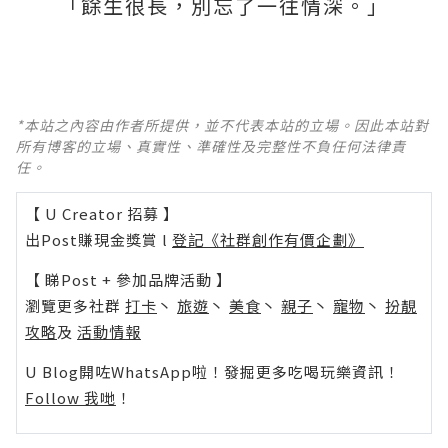
「餘生很長，別忘了一往情深。」
*本站之內容由作者所提供，並不代表本站的立場。因此本站對
所有博客的立場、真實性、準確性及完整性不負任何法律責
任。
【 U Creator 招募 】
出Post賺現金獎賞 l
登記《社群創作有價企劃》
【 睇Post + 參加品牌活動 】
瀏覽更多社群
打卡
丶
旅遊
丶
美食
丶
親子
丶
寵物
丶
扮靚
攻略
及
活動情報
U Blog開咗WhatsApp啦！發掘更多吃喝玩樂資訊！
Follow 我哋
！