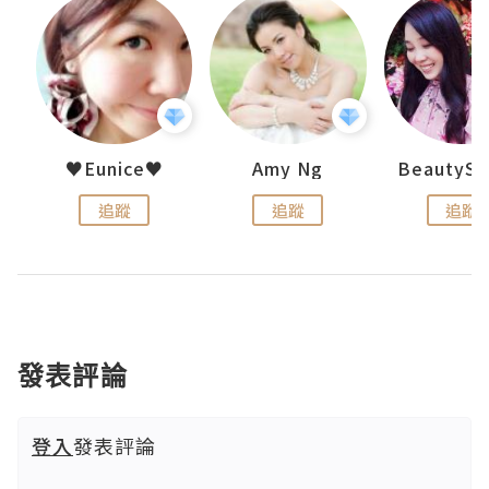
h 夏沫
♥Eunice♥
Amy Ng
追蹤
追蹤
追蹤
發表評論
登入
發表評論