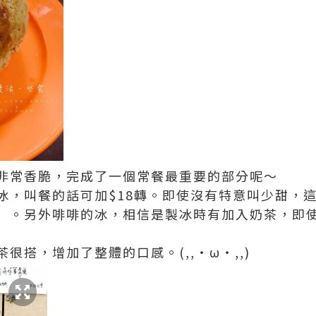
非常香脆，完成了一個常餐最重要的部分呢～
冰，叫餐的話可加$18轉。即使沒有特意叫少甜，
）。另外啡啡的冰，相信是製冰時有加入奶茶，即
很搭，增加了整體的口感。(,,・ω・,,)