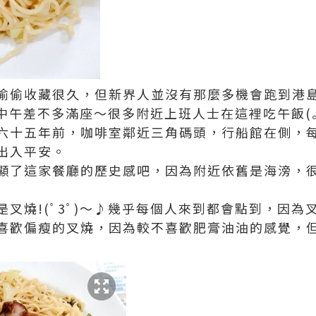
偷偷收藏很久，但新界人並沒有那麼多機會跑到港
日的中午差不多滿座～很多附近上班人士在這裡吃午飯(｡
六十五年前，咖啡室鄰近三角碼頭，行船館在側，
出入平安。
顯了這家餐廳的歷史感吧，因為附近依舊是海滂，
叉燒!(ﾟ3ﾟ)～♪幾乎每個人來到都會點到，因為
喜歡偏瘦的叉燒，因為較不喜歡肥膏油油的感覺，