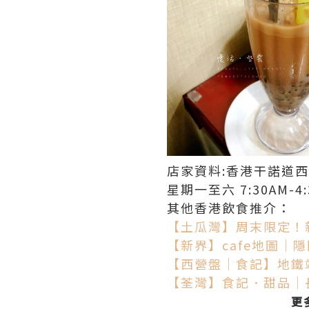
店家資料:
香港干諾道西
星期一至六 7:30AM-4:
其他香港飲食推介：
【土瓜灣】周末限定！
【新界】cafe地圖｜隱
【西營盤｜食記】地鐵站出口
【荃灣】食記．甜品｜長期人
更