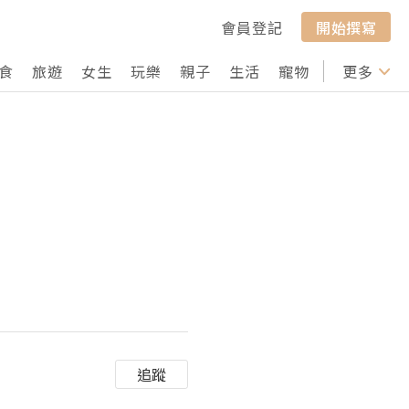
會員登記
開始撰寫
食
旅遊
女生
玩樂
親子
生活
寵物
行山
更多
打卡
追蹤