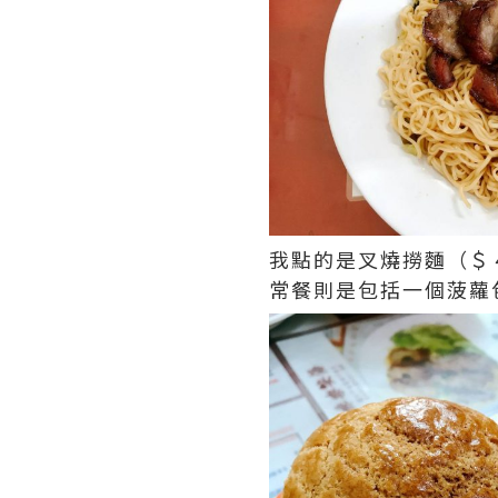
我點的是叉燒撈麵（＄
常餐則是包括一個菠蘿