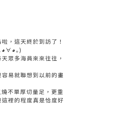
島啦，這天終於到訪了！
◕∀◕｡)
每天眾多海員來來往往，
很容易就聯想到以前的畫
叉燒不單厚切量足，更重
但這裡的程度真是恰度好