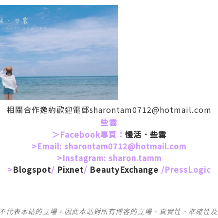
相關合作邀約歡迎電郵sharontam0712@hotmail.com
些雲
＞Facebook專頁：
慢活．些雲
>Email: sharontam0712@hotmail.com
>Instagram: sharon.tamm
>
Blogspot
/
Pixnet
/
BeautyExchange
/
PressLogic
並不代表本站的立場。因此本站對所有博客的立場、真實性、準確性