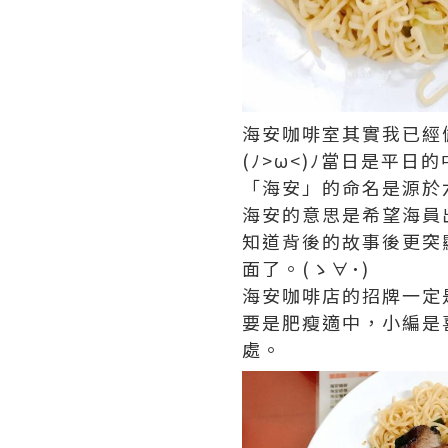
海安咖啡室其實我已經
(ﾉ>ω<)ﾉ當日是平
「海安」的命名是源於
海安的意思是希望海員
知道背後的故事後更突
面了。(ゝ∀･)
海安咖啡店的招牌一定是
要是肥瘦適中，小編是
處。