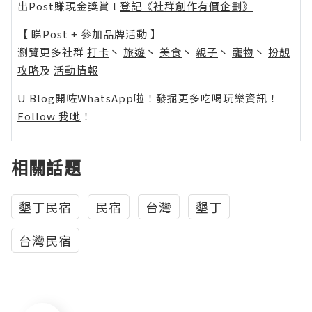
出Post賺現金獎賞 l
登記《社群創作有價企劃》
【 睇Post + 參加品牌活動 】
瀏覽更多社群
打卡
丶
旅遊
丶
美食
丶
親子
丶
寵物
丶
扮靚
攻略
及
活動情報
U Blog開咗WhatsApp啦！發掘更多吃喝玩樂資訊！
Follow 我哋
！
相關話題
墾丁民宿
民宿
台灣
墾丁
台灣民宿