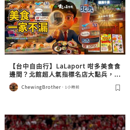
【台中自由行】LaLaport 咁多美食食
邊間？北館超人氣指標名店大點兵，深
度實測日本直送「北丸」職人料理與南
ChewingBrother
1小時前
館 LOPIA 超市神級熟食區！