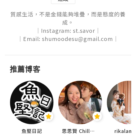
質感生活，不是金錢能夠堆疊，而是態度的養
成。

｜Instagram: st.savor｜

｜Email: shumoodesu@gmail.com｜
推薦博客
urnal
魚堅日記
思思賢 ChillMyBabe
rikala