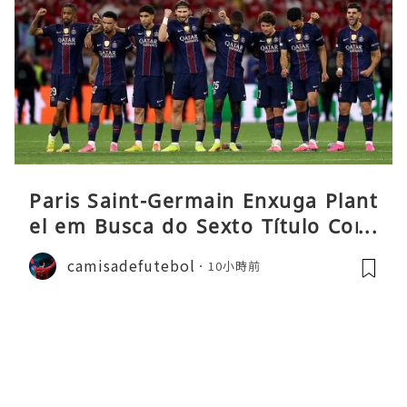
Paris Saint-Germain Enxuga Plant
el em Busca do Sexto Título Cons
ecutivo da Liga
camisadefutebol
10小時前