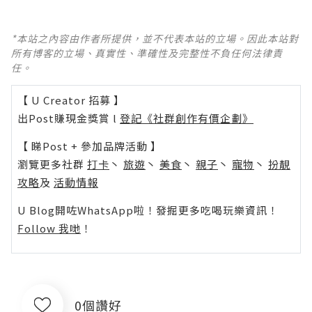
*本站之內容由作者所提供，並不代表本站的立場。因此本站對
所有博客的立場、真實性、準確性及完整性不負任何法律責
任。
【 U Creator 招募 】
出Post賺現金獎賞 l
登記《社群創作有價企劃》
【 睇Post + 參加品牌活動 】
瀏覽更多社群
打卡
丶
旅遊
丶
美食
丶
親子
丶
寵物
丶
扮靚
攻略
及
活動情報
U Blog開咗WhatsApp啦！發掘更多吃喝玩樂資訊！
Follow 我哋
！
0個讚好