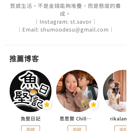
質感生活，不是金錢能夠堆疊，而是態度的養
成。

｜Instagram: st.savor｜

｜Email: shumoodesu@gmail.com｜
推薦博客
urnal
魚堅日記
思思賢 ChillMyBabe
rikala
追蹤
追蹤
追蹤