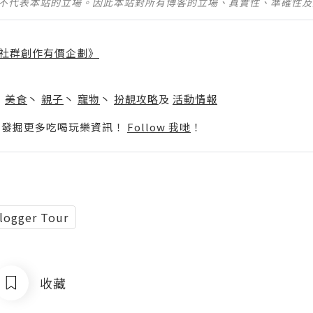
並不代表本站的立場。因此本站對所有博客的立場、真實性、準確性
社群創作有價企劃》
】
丶
美食
丶
親子
丶
寵物
丶
扮靚攻略
及
活動情報
p啦！發掘更多吃喝玩樂資訊！
Follow 我哋
！
Blogger Tour
收藏