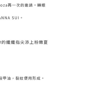
謝Qooza再一次的邀請。轉眼
NNA SUI。
你的纖纖指尖添上粉嫩夏
裂甲油，裂紋便用形成。