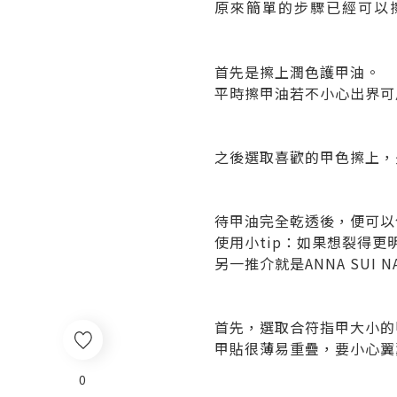
原來簡單的步驟已經可以擦
首先是擦上潤色護甲油。
平時擦甲油若不小心出界可用
之後選取喜歡的甲色擦上，是
待甲油完全乾透後，便可以
使用小tip：如果想裂得
另一推介就是ANNA SUI 
首先，選取合符指甲大小的
甲貼很薄易重疊，要小心翼
0