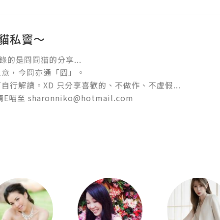
 貓私竇～
錄的是冏冏猫的分享... 

意，今冏亦通「囧」。 

自行解讀。XD 只分享喜歡的、不做作、不虛假... 

喵至 sharonniko@hotmail.com