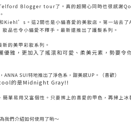
Telford Blogger tour了。真的超開心同時也很感
。
UI和Kiehl’s。這2間也是小貓喜愛的美妝店。第一站去了A
華麗，妝品也令小貓愛不釋手。最新還推出了護髮系列。
了最新的美甲彩妝系列。
麗優雅，更加入了搖滾和可愛、柔美元素，勢要令
ANNA SUI特地推出了淨色系，甜美感UP。（喜歡）
的是Midnight Gray!!
，簡單易用又富個性。只要擦上的喜愛的甲色，再掃上冰
BA為我們介紹如何使用了喲～