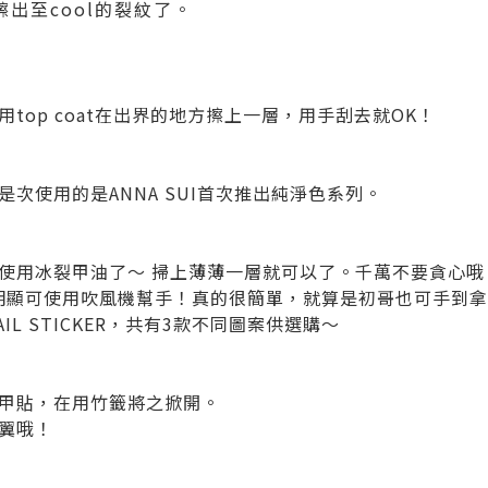
出至cool的裂紋了。
top coat在出界的地方擦上一層，用手刮去就OK！
次使用的是ANNA SUI首次推出純淨色系列。
使用冰裂甲油了～ 掃上薄薄一層就可以了。千萬不要貪心哦
更明顯可使用吹風機幫手！真的很簡單，就算是初哥也可手到
NAIL STICKER，共有3款不同圖案供選購～
甲貼，在用竹籤將之掀開。
翼哦！