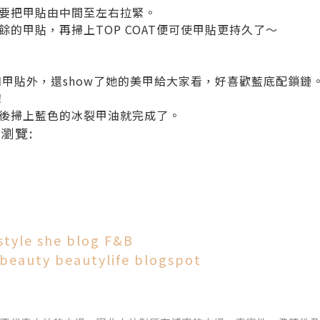
要把甲貼由中間至左右拉緊。
的甲貼，再掃上TOP COAT便可使甲貼更持久了～
和甲貼外，還show了她的美甲給大家看，好喜歡藍底配鎖鏈
！
後掃上藍色的冰裂甲油就完成了。
瀏覽:
style
she blog
F&B
beauty
beautylife
blogspot