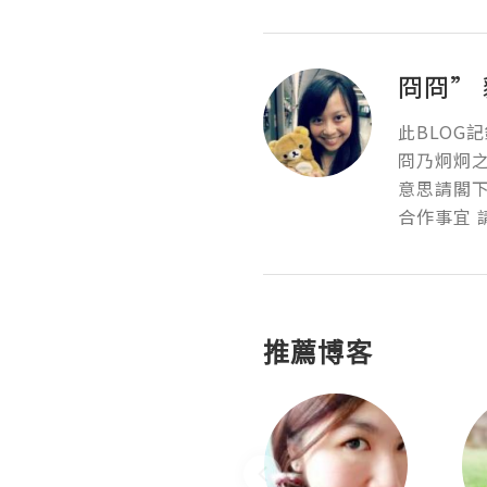
冏冏”
此BLOG記
冏乃炯炯之
意思請閣下
合作事宜 請E
推薦博客