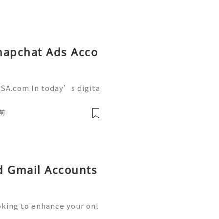
napchat Ads Acco
SA.com In today’s digita
 a powerful role in commu
g. AcckingUSA.com Snapch
前
ld Gmail Accounts
oking to enhance your onl
unication? Buying old Gm