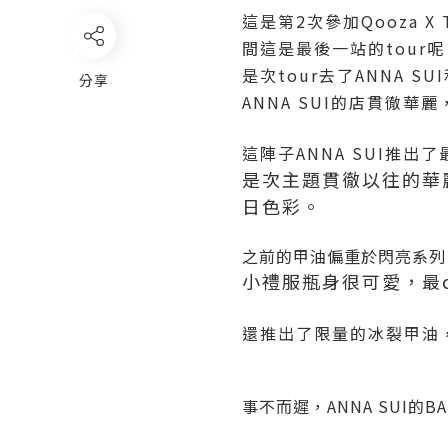
這是第2次參加Qooza X 
間這是最後一站的tour呢
是次tour去了ANNA S
分享
ANNA SUI的店貫徹
這陣子ANNA SUI推出
是次主題貫徹以往的華
日色彩。
之前的甲油偏重於閃亮系列，
小禮服瓶身很可愛，最cool
還推出了限量的冰裂甲油
事不而遲，ANNA SUI的