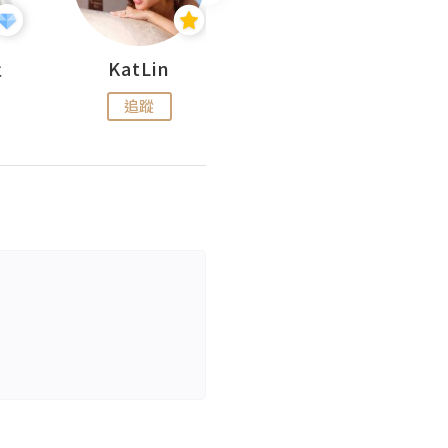
杜
KatLin
Missmiki 米奇小姐
追蹤
追蹤