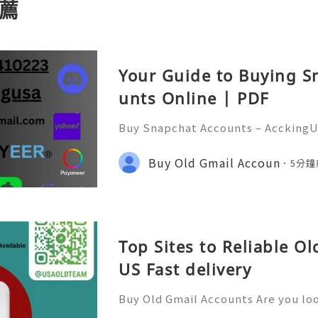
薦
Your Guide to Buying S
unts Online | PDF
Buy Snapchat Accounts – AcckingU
l era, social media platforms play
nication, branding, and marketin
Buy Old Gmail Accoun
5分鐘
at has become one of the most
Top Sites to Reliable O
US Fast delivery
Buy Old Gmail Accounts Are you lo
ine presence and streamline comm