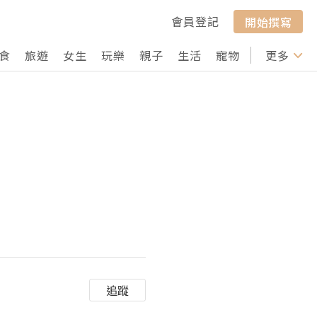
會員登記
開始撰寫
食
旅遊
女生
玩樂
親子
生活
寵物
行山
更多
打卡
追蹤