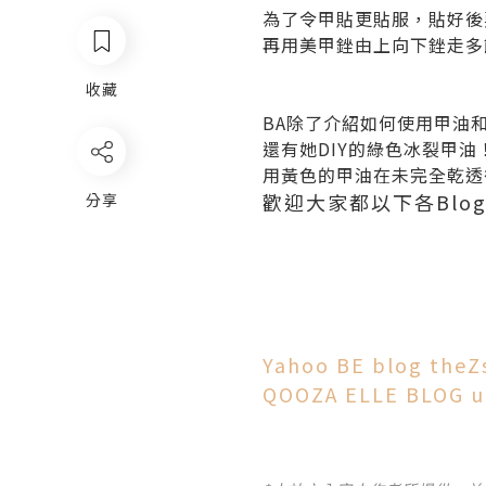
為了令甲貼更貼服，貼好後
再用美甲銼由上向下銼走多餘
收藏
BA除了介紹如何使用甲油
還有她DIY的綠色冰裂甲油
用黃色的甲油在未完全乾透
歡迎大家都以下各Blog
分享
Yahoo
BE blog
theZ
QOOZA
ELLE BLOG
u