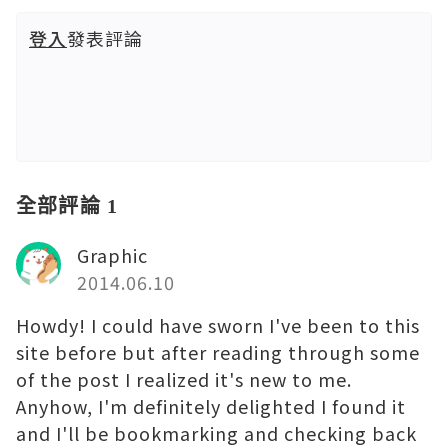
登入
發表評論
全部評論 1
Graphic
2014.06.10
Howdy! I could have sworn I've been to this
site before but after reading through some
of the post I realized it's new to me.
Anyhow, I'm definitely delighted I found it
and I'll be bookmarking and checking back