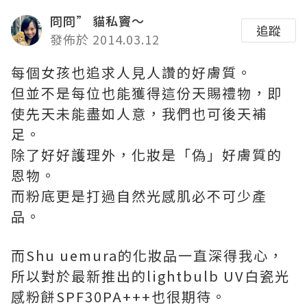
冏冏” 貓私竇～
追蹤
發佈於 2014.03.12
每個女孩也追求人見人讚的好膚質。
但並不是每位也能獲得這份天賜禮物，即
使先天未能盡如人意，我們也可後天補
足。
除了好好護理外，化妝是「偽」好膚質的
恩物。
而粉底更是打過自然光感肌必不可少產
品。
而Shu uemura的化妝品一直深得我心，
所以對於最新推出的lightbulb UV白瓷光
感粉餅SPF30PA+++也很期待。