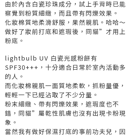
由於內含白瓷珍珠成分，試上手背時已能
察覺到粉質細緻，而且帶有閃爍效果。
化妝棉質地柔滑舒服，果然親肌。哈哈～
做好了妝前打底和遮瑕後，冏貓”才用上
粉底。
lightbulb UV 白瓷光感粉餅有
SPF30+++，十分適合日常於室內活動多
的人。
而化妝棉親肌一面質地柔軟，抓粉量優，
輕輕一下已經沾取了不少分量。
粉末細緻、帶有閃爍效果，遮瑕度也不
錯，冏貓”屬乾性肌膚也沒有出現卡粉現
象。
當然我有做好保濕打底的事前功夫兒，因