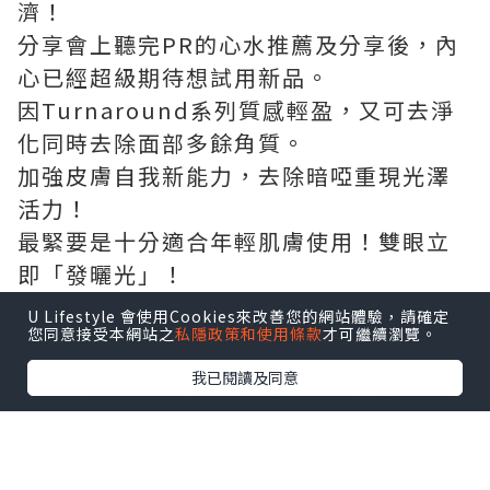
濟！
分享會上聽完PR的心水推薦及分享後，內
心已經超級期待想試用新品。
因Turnaround系列質感輕盈，又可去淨
化同時去除面部多餘角質。
加強皮膚自我新能力，去除暗啞重現光澤
活力！
最緊要是十分適合年輕肌膚使用！雙眼立
即「發曬光」！
U Lifestyle 會使用Cookies來改善您的網站體驗，請確定
您同意接受本網站之
私隱政策和使用條款
才可繼續瀏覽。
我已閱讀及同意
冏貓”試用了當中的兩件新產品，分別是
Turnaround Revitalizing Treatment
Oil更新亮采修護油及Turnaround