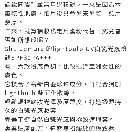
話說冏貓”並無用過粉餅，一來是因為本
屬乾性肌膚，怕用後只會愈來愈乾，愈用
愈厚。
二來，就算補妝也是用蜜粉代替。究竟會
否如所想般呢？
Shu uemura 的lightbulb UV白瓷光感粉
餅SPF30PA+++
有十六款粉底色調，比較貼近亞洲女性的
膚色。
它揉合了嶄新白瓷珍珠成分，再配合獨創
lightbulb 雙面化妝綿，
輕鬆調控底妝光澤及厚薄度，打造透薄持
久的白瓷光感妝容。
完美平衡自然白瓷光感與極致遮瑕容。
專業貼膚配方，造就無粉觸感的極致遮