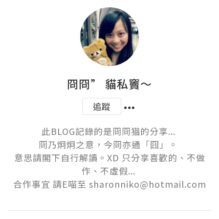
冏冏” 貓私竇～
追蹤
此BLOG記錄的是冏冏猫的分享... 

冏乃炯炯之意，今冏亦通「囧」。 

意思請閣下自行解讀。XD 只分享喜歡的、不做
作、不虛假... 

合作事宜 請E喵至 sharonniko@hotmail.com