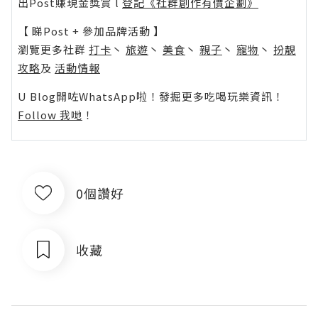
出Post賺現金獎賞 l
登記《社群創作有價企劃》
【 睇Post + 參加品牌活動 】
瀏覽更多社群
打卡
丶
旅遊
丶
美食
丶
親子
丶
寵物
丶
扮靚
攻略
及
活動情報
U Blog開咗WhatsApp啦！發掘更多吃喝玩樂資訊！
Follow 我哋
！
0個讚好
收藏