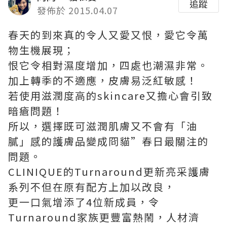
追蹤
發佈於 2015.04.07
春天的到來真的令人又愛又恨，愛它令萬
物生機展現；
恨它令相對濕度增加，四處也潮濕非常。
加上轉季的不適應，皮膚易泛紅敏感！
若使用滋潤度高的skincare又擔心會引致
暗瘡問題！
所以，選擇既可滋潤肌膚又不會有「油
膩」感的護膚品變成冏貓”春日最關注的
問題。
CLINIQUE的Turnaround更新亮采護膚
系列不但在原有配方上加以改良，
更一口氣增添了4位新成員，令
Turnaround家族更豐富熱鬧，人材濟