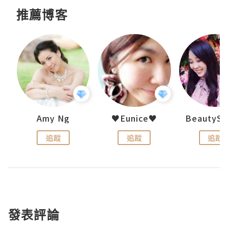
推薦博客
h 夏沫
Amy Ng
♥Eunice♥
追蹤
追蹤
追蹤
發表評論