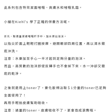
此系列包含特效潔面啫喱、爽膚水和啫喱乳霜。
小貓在Kiehl's 學了正確的保養方法呢。
首先，
取適量潔膚啫喱於手中，加水揉出泡沫。
以指尖於面上輕輕打圈按摩，避開眼部四周位置，再以清水徹
底沖洗。
注意：水要加至手心一半才起到足夠分量的泡沫。
而且，高質數的泡沫即使反轉手也不會掉下來，水一沖卻又
徹
底的乾淨。
之後就是用上toner了，要化妝棉沾取＄1分量的toner已足夠
全面使用了！
再用手輕拍皮膚幫助吸收。
注意：過量的toner，皮膚吸收不了，更會造成浪費哦。