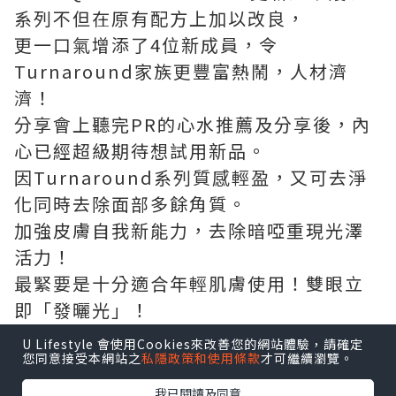
系列不但在原有配方上加以改良，
更一口氣增添了4位新成員，令
Turnaround家族更豐富熱鬧，人材濟
濟！
分享會上聽完PR的心水推薦及分享後，內
心已經超級期待想試用新品。
因Turnaround系列質感輕盈，又可去淨
化同時去除面部多餘角質。
加強皮膚自我新能力，去除暗啞重現光澤
活力！
最緊要是十分適合年輕肌膚使用！雙眼立
即「發曬光」！
U Lifestyle 會使用Cookies來改善您的網站體驗，請確定
您同意接受本網站之
私隱政策和使用條款
才可繼續瀏覽。
我已閱讀及同意