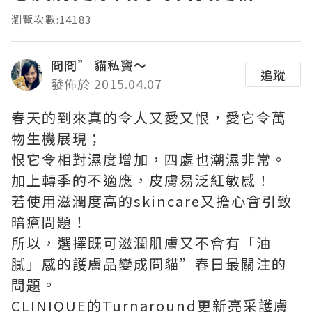
瀏覽次數:14183
冏冏” 貓私竇～
追蹤
發佈於 2015.04.07
春天的到來真的令人又愛又恨，愛它令萬
物生機展現；
恨它令相對濕度增加，四處也潮濕非常。
加上轉季的不適應，皮膚易泛紅敏感！
若使用滋潤度高的skincare又擔心會引致
暗瘡問題！
所以，選擇既可滋潤肌膚又不會有「油
膩」感的護膚品變成冏貓”春日最關注的
問題。
CLINIQUE的Turnaround更新亮采護膚