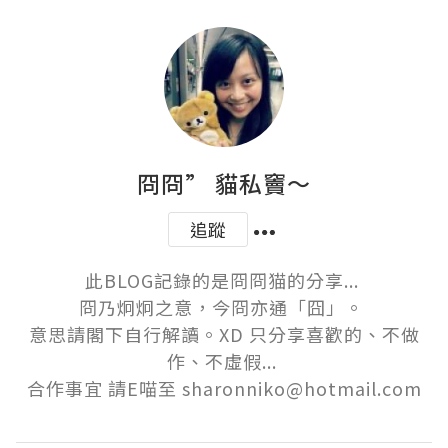
冏冏” 貓私竇～
追蹤
此BLOG記錄的是冏冏猫的分享... 

冏乃炯炯之意，今冏亦通「囧」。 

意思請閣下自行解讀。XD 只分享喜歡的、不做
作、不虛假... 

合作事宜 請E喵至 sharonniko@hotmail.com