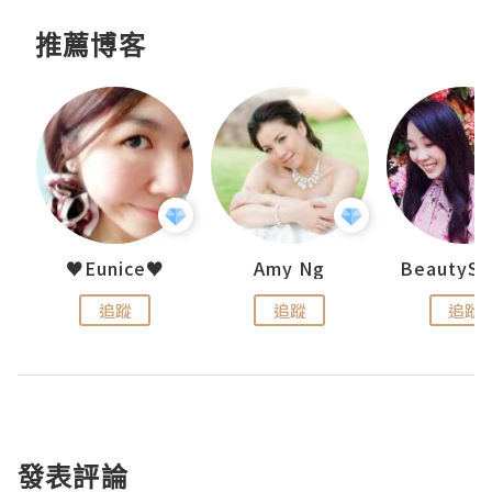
推薦博客
h 夏沫
♥Eunice♥
Amy Ng
追蹤
追蹤
追蹤
發表評論