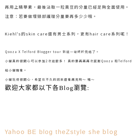
再用上精華素，最後沾取一粒黃豆的分量已經足夠全面使用。
注意：若要做埋頸部護理分量要再多少少哦。
Kiehl's的skin care還有男士系列，更有hair care系列呢！
Qooza X Telford Blogger tour 到這一站終於完結了。
小貓真的很開心可以參加2次這麼多！ 真的要再再再次感謝Qooza 和Telford
給小貓機會。
小貓玩得很開心，希望在不久的將來還會再見喲～ 喵～
歡迎大家都以下各Blog瀏覽:
Yahoo
she blog
BE blog
theZstyle