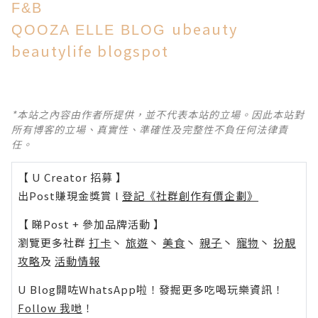
F&B
ubeauty
QOOZA
ELLE BLOG
beautylife
blogspot
*本站之內容由作者所提供，並不代表本站的立場。因此本站對
所有博客的立場、真實性、準確性及完整性不負任何法律責
任。
【 U Creator 招募 】
出Post賺現金獎賞 l
登記《社群創作有價企劃》
【 睇Post + 參加品牌活動 】
瀏覽更多社群
打卡
丶
旅遊
丶
美食
丶
親子
丶
寵物
丶
扮靚
攻略
及
活動情報
U Blog開咗WhatsApp啦！發掘更多吃喝玩樂資訊！
Follow 我哋
！