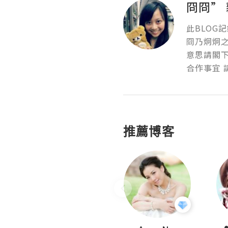
冏冏”
此BLOG記
冏乃炯炯之
意思請閣下
合作事宜 請E
推薦博客