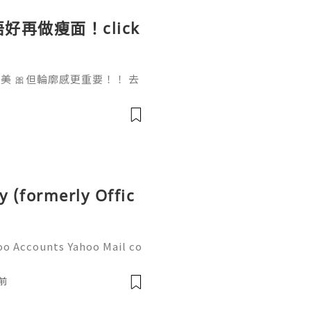
好再做瘦面！click
 🎀但輪廓感更重要！！ 去
做一次已經勁有效果！ Ohio
部機 ✨簡直係天衣無縫!
y (formerly Offic
oo Accounts Yahoo Mail co
people worldwide for pers
respondence, and online a
前