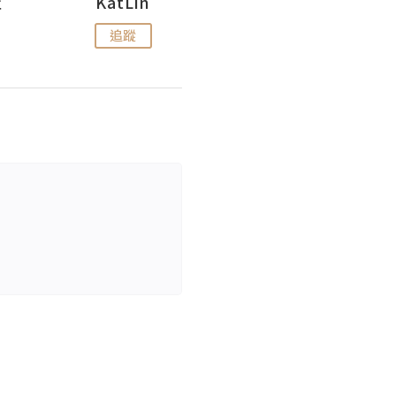
杜
KatLin
Missmiki 米奇小姐
追蹤
追蹤