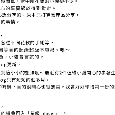
看似簡單，當中所花費的心機卻不少。
開心的事莫過於得到肯定。
內心想分享的，原本只打算寫產品分享，
面的事情。
，
，各種不同花款的手繩等。
圖等真的超級超級不容易。唉～
過，小貓會嘗試的。
og更新，
達到這小小的想法呢～
最近有2件值得小貓開心的事發
log只有短短的個多月，
g中有獎，真的很開心也很驚喜。我會好好珍惜第一份
g，
機會可入「星級 blogger」。