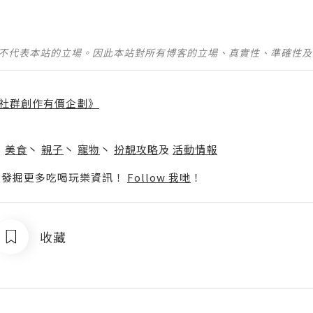
並不代表本站的立場。因此本站對所有博客的立場、真實性、準確性
社群創作有價企劃》
】
丶
美食
丶
親子
丶
寵物
丶
扮靚攻略
及
活動情報
p啦！發掘更多吃喝玩樂資訊！
Follow 我哋
！
收藏