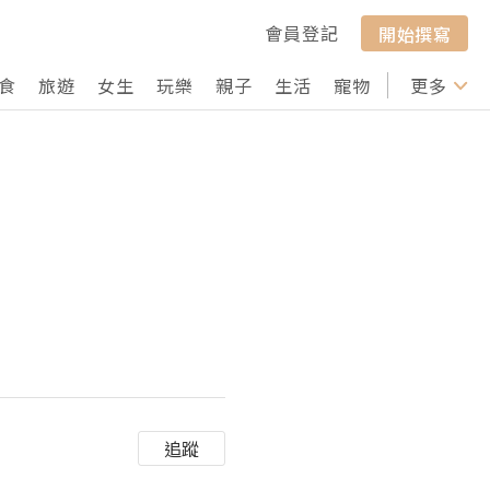
會員登記
開始撰寫
食
旅遊
女生
玩樂
親子
生活
寵物
行山
更多
打卡
追蹤