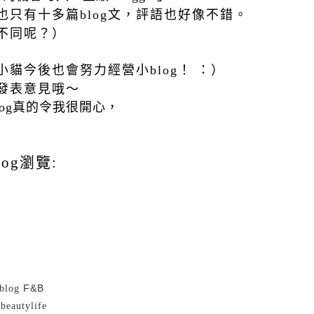
只有十多篇blog文，評語也好像不錯。
不同呢？）
貓今後也會努力經營小blog！ ：）
發表意見哦～
log真的令我很開心，
og瀏覽:
F&B
 blog
beautylife