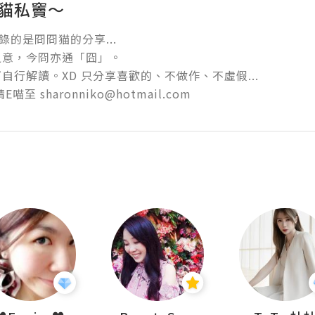
 貓私竇～
錄的是冏冏猫的分享... 

意，今冏亦通「囧」。 

自行解讀。XD 只分享喜歡的、不做作、不虛假... 

喵至 sharonniko@hotmail.com