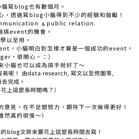
貓寫blog也有數個月。
心，透過寫blog小貓得到不少的經驗和鼓勵！
unication ﹠public relation.
觸過搞event的機會。
可學以至用。
ent，小貓明白到怎樣才算是一個成功的event。
gger，很開心。：）
來小貓也可以成為搞手就好了～
呢！ 由data research, 寫文以至修圖等,
時去完成。
要花上這麼長時間嗎？）
的意見，在不足間努力，期待下一次做得更好！
雖然真的很慢～）
，
的blog文原來要花上這麼長時間去寫！