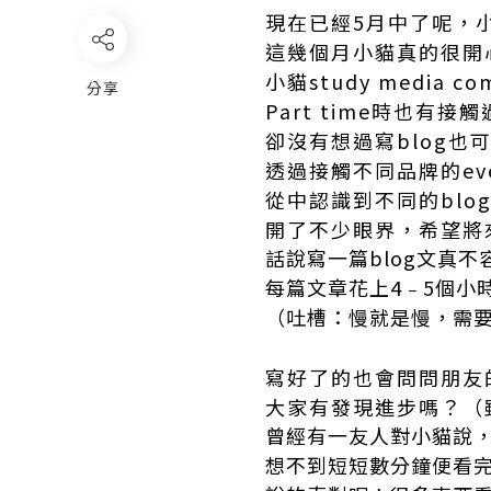
現在已經5月中了呢，小
這幾個月小貓真的很開
小貓study media comm
分享
Part time時也有接
卻沒有想過寫blog也
透過接觸不同品牌的ev
從中認識到不同的blo
開了不少眼界，希望將
話說寫一篇blog文真不容易
每篇文章花上4﹣5個小
（吐槽：慢就是慢，需
寫好了的也會問問朋友
大家有發現進步嗎？（
曾經有一友人對小貓說
想不到短短數分鐘便看完