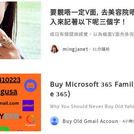
要靚唔一定V面, 去美容院唔
入來記著以下呢三個字！
成日有個錯誤感覺，以為瘦面V面先係完美
咗Bare做Ohio呢一個療程 😱估唔到！
療程係=做Duo Tite + Oligio 呢2
mingjanet
31分鐘前
Buy Microsoft 365 Famil
e 365)
Why You Should Never Buy Old Yah
ntinues to be used by millions of 
onal communication, business cor
Buy Old Gmail Accoun
4小時
ccount recovery. Because of