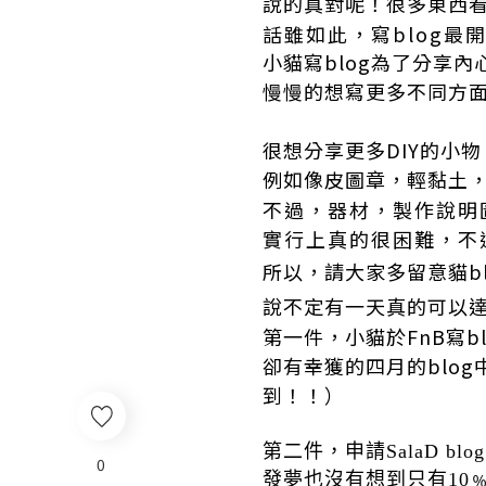
說的真對呢！很多東西
話雖如此，寫blog最
小貓寫blog為了分享
慢慢的想寫更多不同方
很想分享更多DIY的小物
例如像皮圖章，輕黏土
不過，器材，製作說明
實行上真的很困難，不
所以，請大家多留意貓bl
說不定有一天真的可以
第一件，小貓於FnB寫b
卻有幸獲的四月的blo
到！！）
第二件，申請SalaD blo
0
發夢也沒有想到只有10﹪的