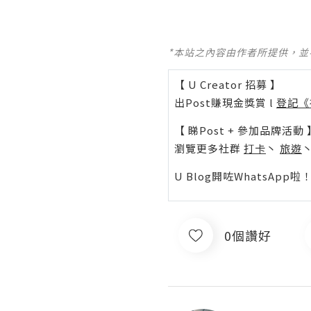
*本站之內容由作者所提供，
【 U Creator 招募 】
出Post賺現金獎賞 l
登記《
【 睇Post + 參加品牌活動 
瀏覽更多社群
打卡
丶
旅遊
U Blog開咗WhatsAp
0個讚好