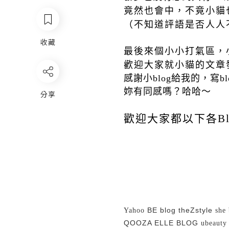
竟然也會中，不竟小貓也
（不知道評語是否人人
收藏
最後來個小小打氣區，小
歡迎大家就小貓的文章
感謝小blog給我的，寫b
妳有同感嗎？哈哈～
分享
歡迎大家都以下各Bl
BE blog
theZstyle
Yahoo
she
QOOZA
ELLE BLOG
ubeauty