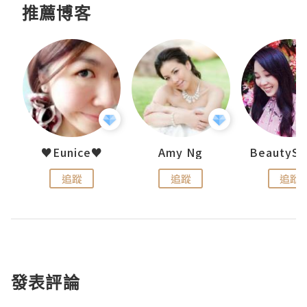
推薦博客
h 夏沫
♥Eunice♥
Amy Ng
追蹤
追蹤
追蹤
發表評論