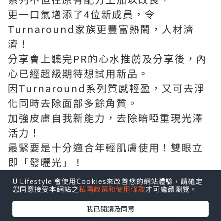
更一口氣增添了4位新成員，令
Turnaround家族更豐富熱鬧，人材濟
濟！
分享會上聽完PR的心水推薦及分享後，內
心已經超級期待想試用新品。
因Turnaround系列質感輕盈，又可去淨
化同時去除面部多餘角質。
加強皮膚自我新能力，去除暗啞重現光澤
活力！
最緊要是十分適合年輕肌膚使用！雙眼立
即「發曬光」！
U Lifestyle 會使用Cookies來改善您的網站體驗，請確定
您同意接受本網站之
私隱政策和使用條款
才可繼續瀏覽。
我已閱讀及同意
冏貓”試用了當中的兩件新產品，分別是