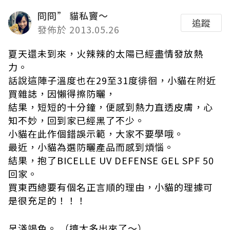
冏冏” 貓私竇～
追蹤
發佈於 2013.05.26
夏天還未到來，火辣辣的太陽已經盡情發放熱
力。
話說這陣子溫度也在29至31度徘徊，小貓在附近
買雜誌，因懶得擦防曬，
結果，短短的十分鐘，便感到熱力直透皮膚，心
知不妙，回到家已經黑了不少。
小貓在此作個錯誤示範，大家不要學哦。
最近，小貓為選防曬產品而感到煩惱。
結果，抱了BICELLE UV DEFENSE GEL SPF 50
回家。
買東西總要有個名正言順的理由，小貓的理據可
是很充足的！！！
呈淺竭色。 （擠太多出來了～）