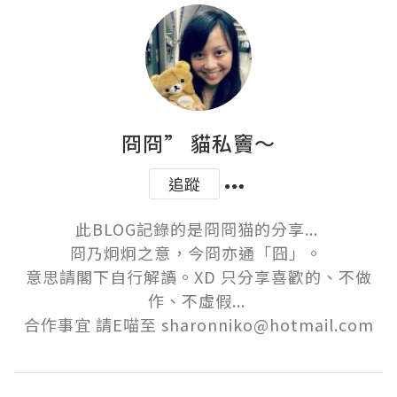
冏冏” 貓私竇～
追蹤
此BLOG記錄的是冏冏猫的分享... 

冏乃炯炯之意，今冏亦通「囧」。 

意思請閣下自行解讀。XD 只分享喜歡的、不做
作、不虛假... 

合作事宜 請E喵至 sharonniko@hotmail.com