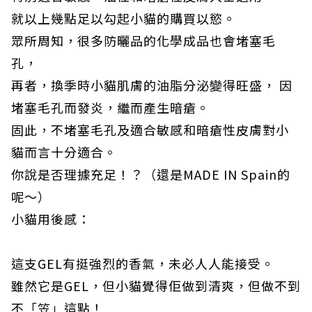
就以上幾點足以勾起小貓的購買以慾。
眾所周知，很多防曬品的化學成品也會堵塞毛
孔，
再者，換季時小貓肌膚的油脂分泌變得旺盛， 因
堵塞毛孔而發炎，繼而產生暗瘡。
固此，不堵塞毛孔及適合敏感和暗瘡性皮膚對小
貓而言十分適合。
你說是否理據充足！？（還是MADE IN Spain的
呢～）
小貓用後感：
這支GEL有挺強烈的香氣，未必人人能接受。
雖然它是GEL，但小貓覺得佢做到清爽，但做不到
不「笠」這點！