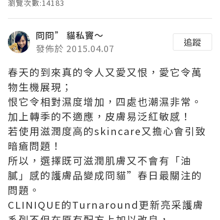
瀏覽次數:14183
冏冏” 貓私竇～
追蹤
發佈於 2015.04.07
春天的到來真的令人又愛又恨，愛它令萬
物生機展現；
恨它令相對濕度增加，四處也潮濕非常。
加上轉季的不適應，皮膚易泛紅敏感！
若使用滋潤度高的skincare又擔心會引致
暗瘡問題！
所以，選擇既可滋潤肌膚又不會有「油
膩」感的護膚品變成冏貓”春日最關注的
問題。
CLINIQUE的Turnaround更新亮采護膚
系列不但在原有配方上加以改良，