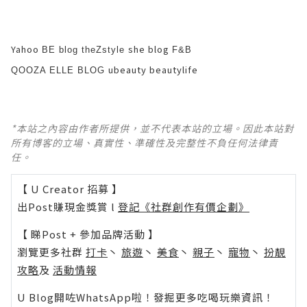
Yahoo
she blog
BE blog
theZstyle
F&B
ubeauty
beautylife
QOOZA
ELLE BLOG
*本站之內容由作者所提供，並不代表本站的立場。因此本站對
所有博客的立場、真實性、準確性及完整性不負任何法律責
任。
【 U Creator 招募 】
出Post賺現金獎賞 l
登記《社群創作有價企劃》
【 睇Post + 參加品牌活動 】
瀏覽更多社群
打卡
丶
旅遊
丶
美食
丶
親子
丶
寵物
丶
扮靚
攻略
及
活動情報
U Blog開咗WhatsApp啦！發掘更多吃喝玩樂資訊！