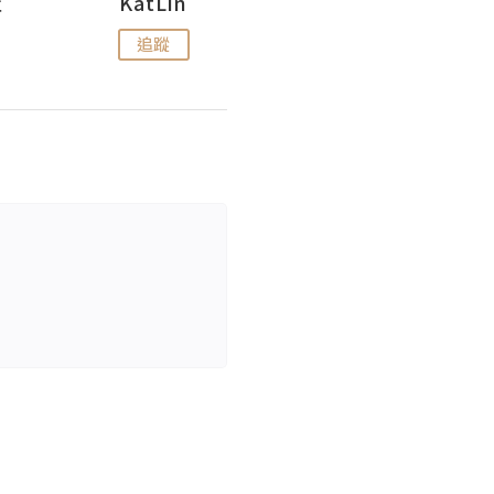
杜
KatLin
Missmiki 米奇小姐
追蹤
追蹤