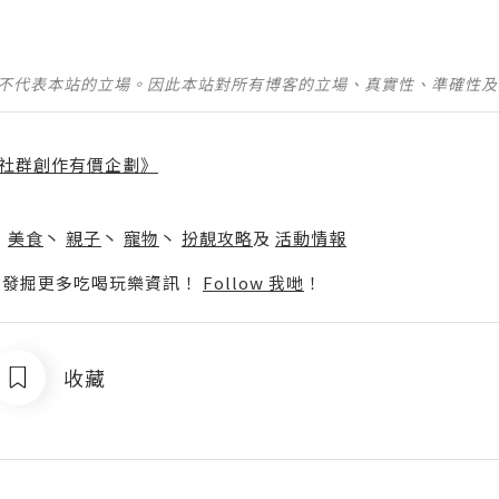
並不代表本站的立場。因此本站對所有博客的立場、真實性、準確性
社群創作有價企劃》
】
丶
美食
丶
親子
丶
寵物
丶
扮靚攻略
及
活動情報
p啦！發掘更多吃喝玩樂資訊！
Follow 我哋
！
收藏