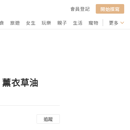
會員登記
開始撰寫
食
旅遊
女生
玩樂
親子
生活
寵物
行山
更多
打卡
ls 薰衣草油
追蹤