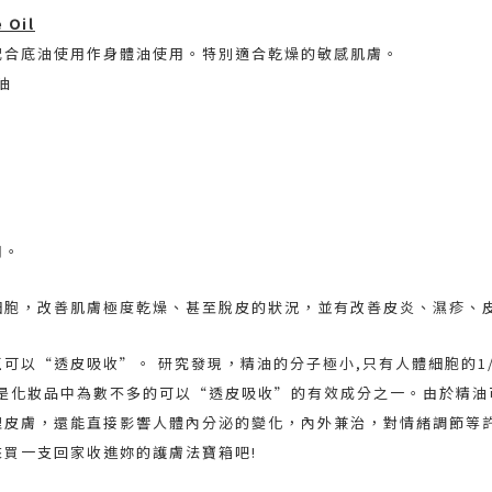
 Oil
配合底油使用作身體油使用。特別適合乾燥的敏感肌膚。
油
用。
細胞，改善肌膚極度乾燥、甚至脫皮的狀況，並有改善皮炎、濕疹、
可以“透皮吸收”。 研究發現，精油的分子極小,只有人體細胞的1/
，是化妝品中為數不多的可以“透皮吸收”的有效成分之一。由於精
理皮膚，還能直接影響人體內分泌的變化，內外兼治，對情緒調節等
來買一支回家收進妳的護膚法寶箱吧
!