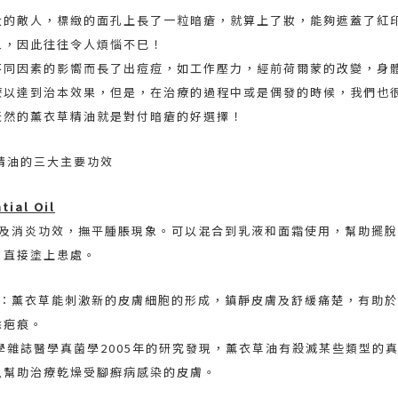
大的敵人，標緻的面孔上長了一粒暗瘡，就算上了妝，能夠遮蓋了紅
象，因此往往令人煩惱不巳！
不同因素的影嚮而長了出痘痘，如工作壓力，經前荷爾蒙的改變，身
療以達到治本效果，但是，在治療的過程中或是偶發的時候，我們也
天然的薰衣草精油就是對付暗瘡的好選擇！
薰衣草精油的三大主要功效
ial Oil
細菌及消炎功效，撫平腫脹現象。可以混合到乳液和面霜使用，幫助擺
，直接塗上患處。
痕：薰衣草能刺激新的皮膚細胞的形成，鎮靜皮膚及舒緩痛楚，有助
除疤痕。
科學雜誌醫學真菌學2005年的研究發現，薰衣草油有殺滅某些類型的
以幫助治療乾燥受腳癬病感染的皮膚。