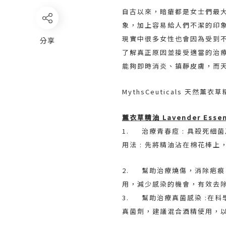
自古以來，暗瘡都是女士們最
象，加上容易給人們不潔的印
現實中很多女性也會因為受到
分享
了解真正原因並接受適當的治
能夠即時消炎、鎮靜皮膚，而
MythsCeuticals 天然
薰衣草精油 Lavender Essent
1. 治療青春痘 : 具殺死
用法 : 先將精油沾在棉花棒上
2. 幫助治療燒傷，消除疤
用，減少感染的機會，有效去
3. 幫助治療真菌感染 :在
真菌劑，建議混合酒精使用，