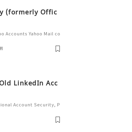
y (formerly Offic
oo Accounts Yahoo Mail co
people worldwide for pers
respondence, and online a
前
 Old LinkedIn Acc
ional Account Security, P
 Management (Complete Gu
iable 24/7 Customer Suppo
 541-7