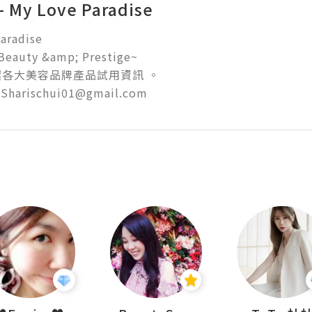
 - My Love Paradise
radise 

Beauty &amp; Prestige~ 

各大美容品牌產品試用資訊 。

harischui01@gmail.com