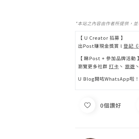
*本站之內容由作者所提供，
【 U Creator 招募 】
出Post賺現金獎賞 l
登記《
【 睇Post + 參加品牌活動 
瀏覽更多社群
打卡
丶
旅遊
U Blog開咗WhatsAp
0個讚好