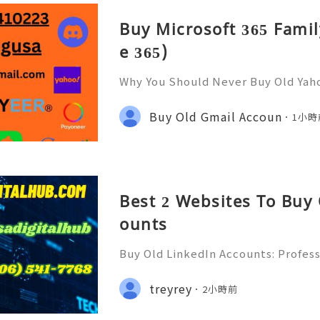
Buy Microsoft 365 Famil
e 365)
Why You Should Never Buy Old Yah
ntinues to be used by millions of 
onal communication, business cor
Buy Old Gmail Accoun
1小時
ccount recovery. Because of
Best 2 Websites To Buy
ounts
Buy Old LinkedIn Accounts: Profess
rivacy Protection & Responsible
ide 2026) 💫💎💲💫🌐✨💎Fast & Rel
treyrey
2小時前
rt 💫💎💲💫🌐✨💎WhatsApp :+1 (506)