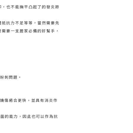
印，也不能撫平凸起了的發炎跡
體抵抗力不足等等，當然需要先
很需要一支居家必備的好幫手，
脫粉刺問題。
於燒傷癒合更快，並具有消炎作
真菌的能力，因此也可以作為抗