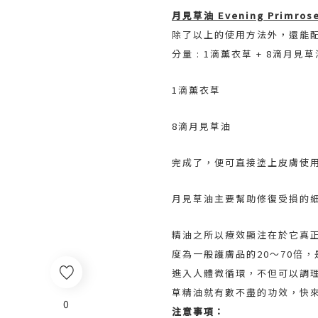
月見草油 Evening Primrose
除了以上的使用方法外，還能
分量 : 1滴薰衣草 + 8滴月見草
1滴薰衣草
8滴月見草油
完成了，便可直接塗上皮膚使
月見草油主要幫助修復受損的
精油之所以療效顯注在於它真正
度為一般護膚品的20～70倍
進入人體微循環，不但可以調
草精油就有數不盡的功效，快
0
注意事項：