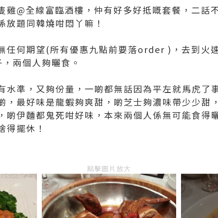
隻雞@全線富臨酒樓，仲有好多好抵嘅套餐，二話
係放題同韓燒咁悶丫嘛！
任何期望(所有優惠九點前要落order )，去到
帶子，兩個人夠曬食。
有水準，又夠份量，一啲都無話因為平左就馬虎了
啲，最好味是龍蝦夠爽甜，啲芝士夠濃味帶少少甜
，啲伊麵都鬼死咁好味，本來兩個人係無可能食得曬
捨得擺休！
點擊圖片放大