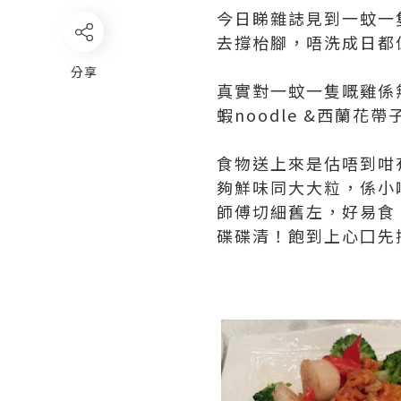
今日睇雜誌見到一蚊一
去撐枱腳，唔洗成日都
分享
真實對一蚊一隻嘅雞係無
蝦noodle &西蘭花
食物送上來是估唔到咁
夠鮮味同大大粒，係小
師傅切細舊左，好易食
碟碟清！飽到上心囗先