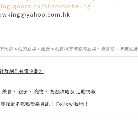
blog.qooza.hk/Shadowcheung
wking@yahoo.com.hk
並不代表本站的立場。因此本站對所有博客的立場、真實性、準確性
社群創作有價企劃》
】
丶
美食
丶
親子
丶
寵物
丶
扮靚攻略
及
活動情報
p啦！發掘更多吃喝玩樂資訊！
Follow 我哋
！