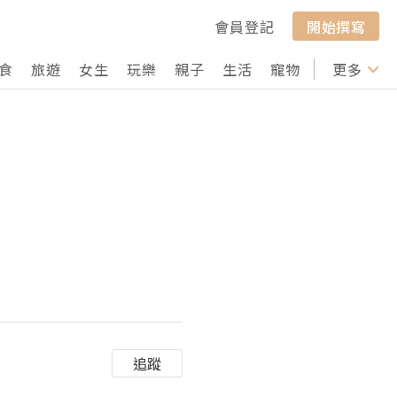
會員登記
開始撰寫
食
旅遊
女生
玩樂
親子
生活
寵物
行山
更多
打卡
追蹤