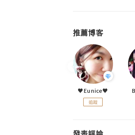
推薦博客
LoveCath 夏沫
♥Eunice♥
追蹤
追蹤
發表評論