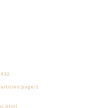
3432
articles/page/1
wc.html