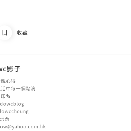
收藏
owc影子
心得

活中每一個點滴

👣

dowcblog

owccheung

t📩

dow@yahoo.com.hk