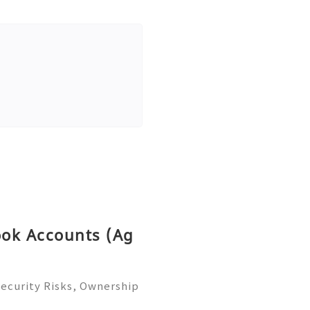
ook Accounts (Ag
ecurity Risks, Ownership
omplete Guide 2026) 🌐⚡️🔥