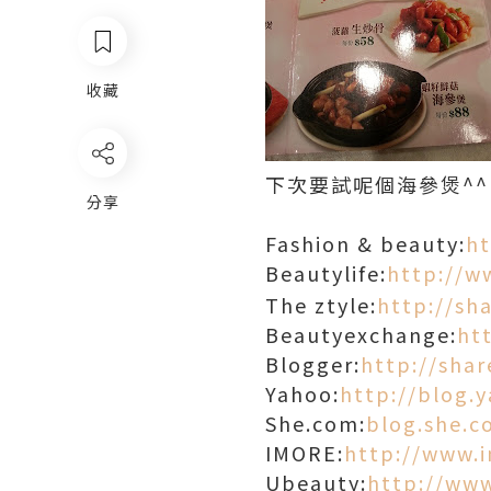
收藏
下次要試呢個海參煲^^
分享
Fashion & beauty:
ht
Beautylife:
http://w
The ztyle:
http://sh
Beautyexchange:
ht
Blogger:
http://sha
Yahoo:
http://blog.
She.com:
blog.she.
IMORE:
http://www.
Ubeauty:
http://ww