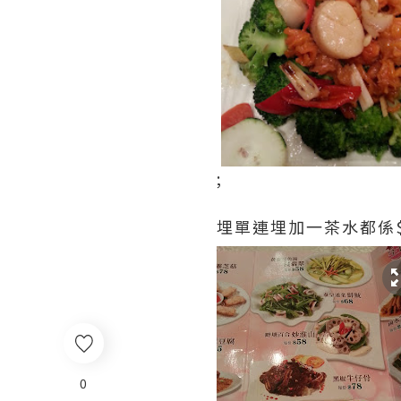
;
埋單連埋加一茶水都係
0