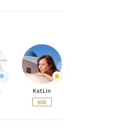
杜
KatLin
Missmiki 米奇小姐
追蹤
追蹤