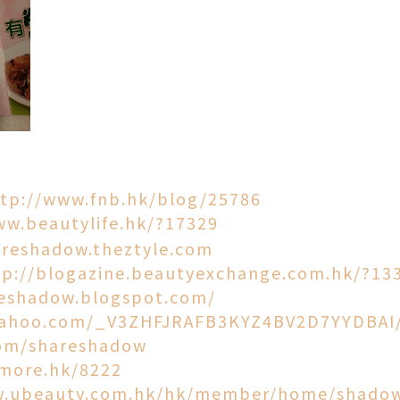
tp://www.fnb.hk/blog/25786
ww.beautylife.hk/?17329
areshadow.theztyle.com
tp://blogazine.beautyexchange.com.hk/?13
reshadow.blogspot.com/
yahoo.com/_V3ZHFJRAFB3KYZ4BV2D7YYDBAI/
com/shareshadow
imore.hk/8222
w.ubeauty.com.hk/hk/member/home/shado