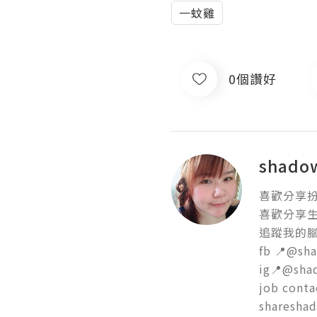
一蚊雞
0個讚好
shad
喜歡分享扮靚
喜歡分享生
追蹤我的腳印
fb 📍@sha
ig📍@shad
job contac
sharesha