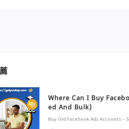
薦
Where Can I Buy Faceb
ed And Bulk)
Buy Old Facebook Ads Accounts – S
Concerns, and Safe Alternatives (C