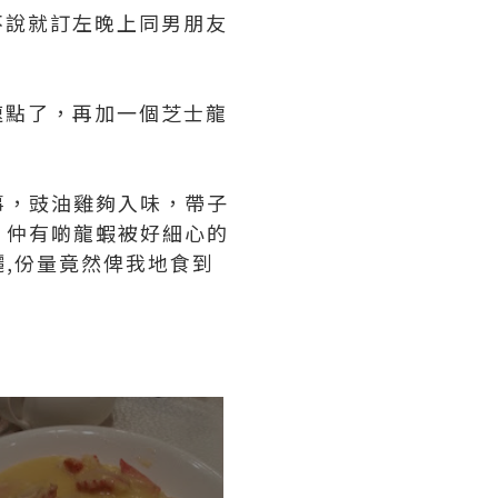
不說就訂左晚上同男朋友
火速點了，再加一個芝士龍
事，豉油雞夠入味，帶子
，仲有啲龍蝦被好細心的
,
份量竟然俾我地食到