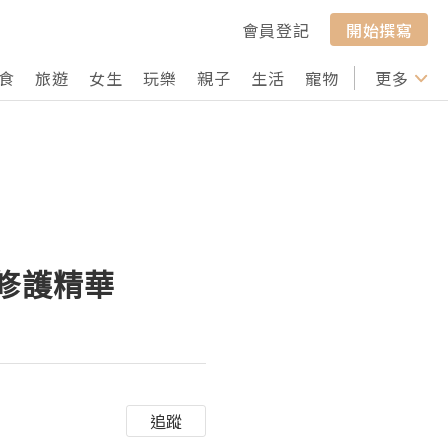
會員登記
開始撰寫
食
旅遊
女生
玩樂
親子
生活
寵物
行山
更多
打卡
重修護精華
追蹤