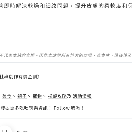
夠即時解決乾燥和細紋問題，提升皮膚的柔軟度和
並不代表本站的立場。因此本站對所有博客的立場、真實性、準確性
社群創作有價企劃》
】
丶
美食
丶
親子
丶
寵物
丶
扮靚攻略
及
活動情報
p啦！發掘更多吃喝玩樂資訊！
Follow 我哋
！