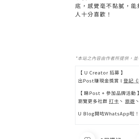
底，感覺毫不黏膩，能
人十分喜歡！
*本站之內容由作者所提供，
【 U Creator 招募 】
出Post賺現金獎賞 l
登記《
【 睇Post + 參加品牌活動 
瀏覽更多社群
打卡
丶
旅遊
U Blog開咗WhatsAp