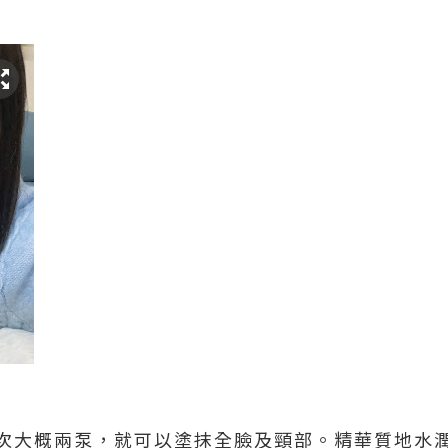
次大概兩泵，就可以塗抹全臉及頸部。精華質地水