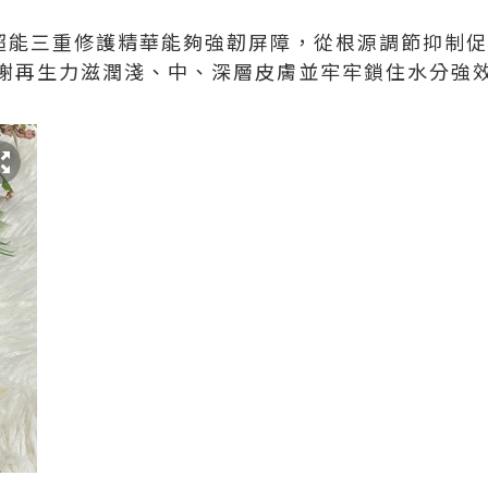
IN絲絨超能三重修護精華能夠強韌屏障，從根源調節抑
謝再生力滋潤淺、中、深層皮膚並牢牢鎖住水分強