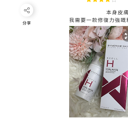
本身皮
我需要一款修復力強嘅
分享
分享