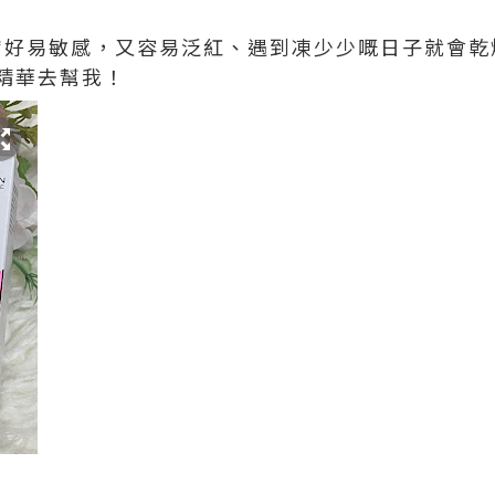
膚好易敏感，又容易泛紅、遇到凍少少嘅日子就會乾燥
精華去幫我！