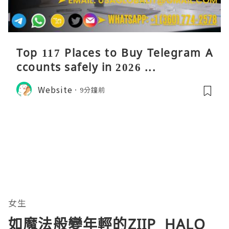
Top 117 Places to Buy Telegram A
ccounts safely in 2026 ...
Website
9分鐘前
女生
如魔法般變年輕的ZIIP HALO