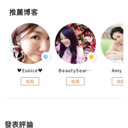
推薦博客
h 夏沫
♥Eunice♥
BeautySearch
Amy N
追蹤
追蹤
追蹤
發表評論