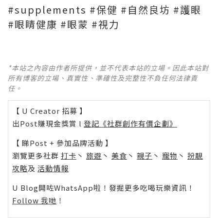
#supplements #保健 #自然良坊 #護眼
#眼睛健康 #眼蒙 #視力
*本站之內容由作者所提供，並不代表本站的立場。因此本站對
所有博客的立場、真實性、準確性及完整性不負任何法律責
任。
【 U Creator 招募 】
出Post賺現金獎賞 l
登記《社群創作有價企劃》
【 睇Post + 參加品牌活動 】
瀏覽更多社群
打卡
丶
旅遊
丶
美食
丶
親子
丶
寵物
丶
扮靚
攻略
及
活動情報
U Blog開咗WhatsApp啦！發掘更多吃喝玩樂資訊！
Follow 我哋
！