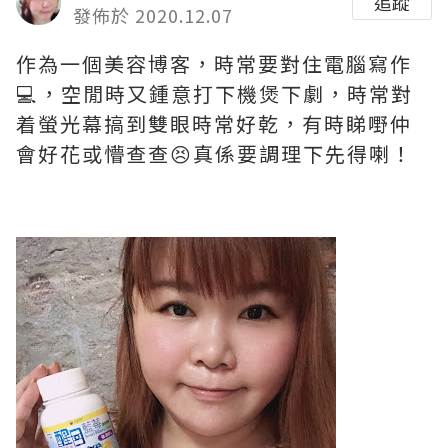
追蹤
發佈於 2020.12.07
作為一個美容博客，時常要對住電腦寫作
💻，空閒時又鍾意打下機煲下劇，時常對
着螢光幕搞到雙眼時常好乾，有時睇嘢仲
會好花或懵查查😣真係要調理下先得喇！