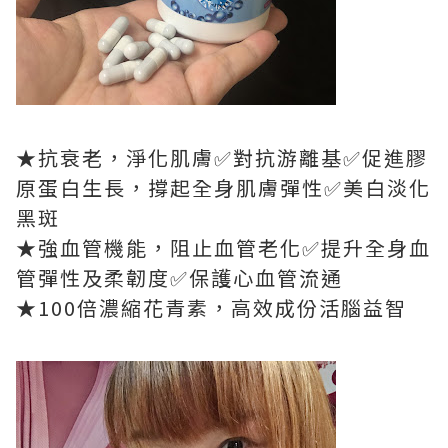
★抗衰老，淨化肌膚✅對抗游離基✅促進膠
原蛋白生長，撐起全身肌膚彈性✅美白淡化
黑斑
★強血管機能，阻止血管老化✅提升全身血
管彈性及柔韌度✅保護心血管流通
★100倍濃縮花青素，高效成份活腦益智