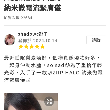
納米微電流緊膚儀
瀏覽次數:22684
shadowc影子
追蹤
發佈於 2024.10.14
最近睡眠質素唔好，個樣真係殘咗好多，
一起身仲勁水腫，so sad🥲為了重拾年輕
光彩，入手了一款🌙ZIIP HALO 納米微電
流緊膚儀🌙