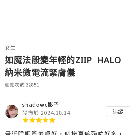
女生
如魔法般變年輕的ZIIP HALO
納米微電流緊膚儀
瀏覽次數:22851
shadowc影子
追蹤
發佈於 2024.10.14
最近睡眠質素唔好，個樣真係殘咗好多，