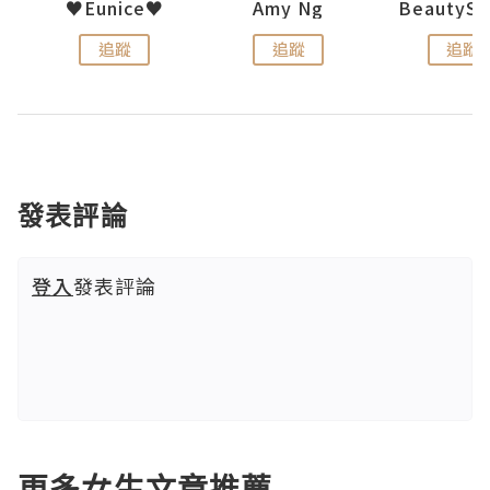
h 夏沫
♥Eunice♥
Amy Ng
追蹤
追蹤
追蹤
發表評論
登入
發表評論
更多女生文章推薦