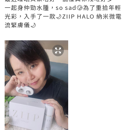
一起身仲勁水腫，so sad🥲為了重拾年輕
光彩，入手了一款🌙ZIIP HALO 納米微電
流緊膚儀🌙