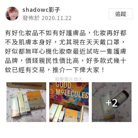
shadowc影子
追蹤
發佈於 2020.11.22
有好化妝品不如有好護膚品，化妝再好都
不及肌膚本身好，尤其現在天天戴口罩，
好似都無咩心機化妝🙈最近試咗一隻護膚
品牌，價錢親民性價比高，好多款式幾十
蚊已經有交易，推介一下俾大家！
點擊圖片放大
+2