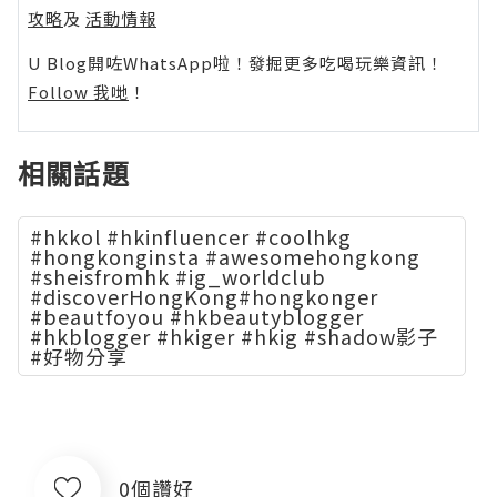
攻略
及
活動情報
U Blog開咗WhatsApp啦！發掘更多吃喝玩樂資訊！
Follow 我哋
！
相關話題
#hkkol #hkinfluencer #coolhkg
#hongkonginsta #awesomehongkong
#sheisfromhk #ig_worldclub
#discoverHongKong#hongkonger
#beautfoyou #hkbeautyblogger
#hkblogger #hkiger #hkig #shadow影子
#好物分享
0個讚好