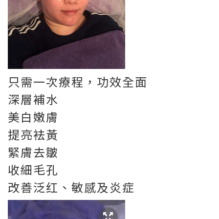
只需一次療程，功效全面
深層補水
美白嫩膚
提亮袪黃
緊膚去皺
收細毛孔
改善泛红、敏感及炎症