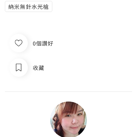
納米無針水光槍
0個讚好
收藏