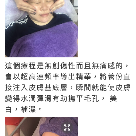
這個療程是無創傷性而且無痛感的，
會以超高速頻率導出精華，將養份直
接注入皮膚基底層，瞬間就能使皮膚
變得水潤彈滑有助撫平毛孔， 美
白，補濕。