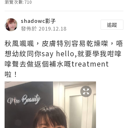
瀏覽次數:710
shadowc影子
追蹤
發佈於 2019.12.18
秋風颯颯，皮膚特別容易乾燥㗎，唔
想幼紋同你say hello,就要學我咁嗱
嗱聲去做返個補水嘅treatment
啦！