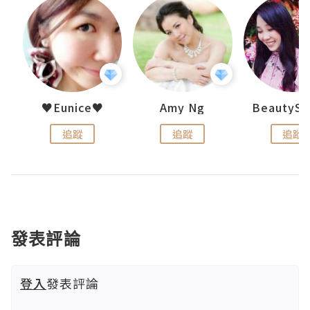
h 夏沫
♥Eunice♥
Amy Ng
追蹤
追蹤
追蹤
發表評論
登入
發表評論