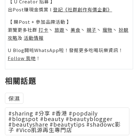
【 U Creator 招募 】
出Post賺現金獎賞 l
登記《社群創作有價企劃》
【 睇Post + 參加品牌活動 】
瀏覽更多社群
打卡
丶
旅遊
丶
美食
丶
親子
丶
寵物
丶
扮靚
攻略
及
活動情報
U Blog開咗WhatsApp啦！發掘更多吃喝玩樂資訊！
Follow 我哋
！
相關話題
保濕
#sharing #分享 #香港 #popdaily
#blogspot #beauty #beautyblogger
#beautyshare #beautytips #shadowc影
子 #Vico肌源再生專門店