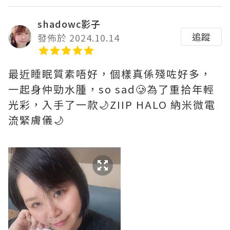
shadowc影子
追蹤
發佈於 2024.10.14
最近睡眠質素唔好，個樣真係殘咗好多，
一起身仲勁水腫，so sad🥲為了重拾年輕
光彩，入手了一款🌙ZIIP HALO 納米微電
流緊膚儀🌙