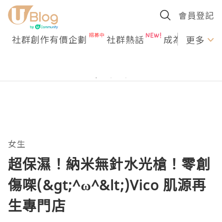
會員登記
社群創作有價企劃
社群熱話
成為U Creato
更多
女生
超保濕！納米無針水光槍！零創
傷㗎(&gt;^ω^&lt;)Vico 肌源再
生專門店