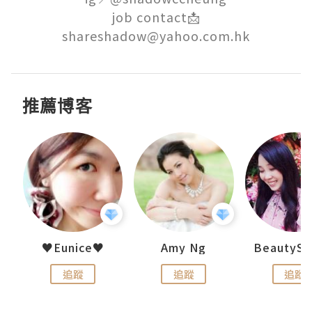
job contact📩

shareshadow@yahoo.com.hk
推薦博客
h 夏沫
♥Eunice♥
Amy Ng
追蹤
追蹤
追蹤