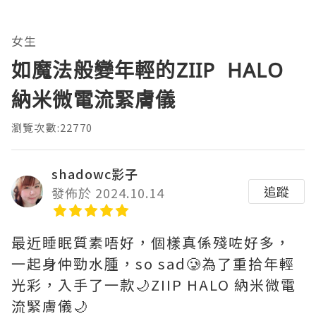
女生
如魔法般變年輕的ZIIP HALO
納米微電流緊膚儀
瀏覽次數:22770
shadowc影子
追蹤
發佈於 2024.10.14
最近睡眠質素唔好，個樣真係殘咗好多，
一起身仲勁水腫，so sad🥲為了重拾年輕
光彩，入手了一款🌙ZIIP HALO 納米微電
流緊膚儀🌙