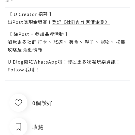
任。
【 U Creator 招募 】
出Post賺現金獎賞 l
登記《社群創作有價企劃》
【 睇Post + 參加品牌活動 】
瀏覽更多社群
打卡
丶
旅遊
丶
美食
丶
親子
丶
寵物
丶
扮靚
攻略
及
活動情報
U Blog開咗WhatsApp啦！發掘更多吃喝玩樂資訊！
Follow 我哋
！
0個讚好
收藏