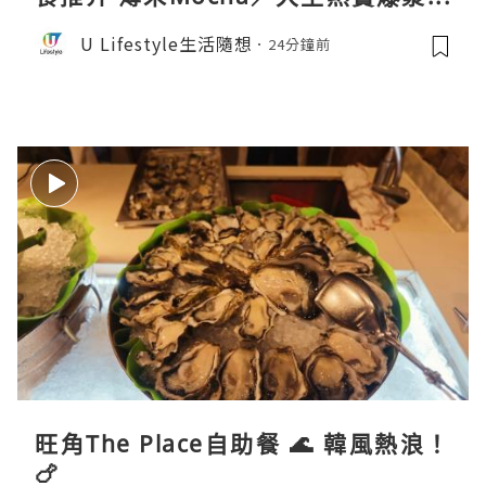
卷／Donki銅鑼燒
U Lifestyle生活隨想
24分鐘前
旺角The Place自助餐 🌊 韓風熱浪！
🍗