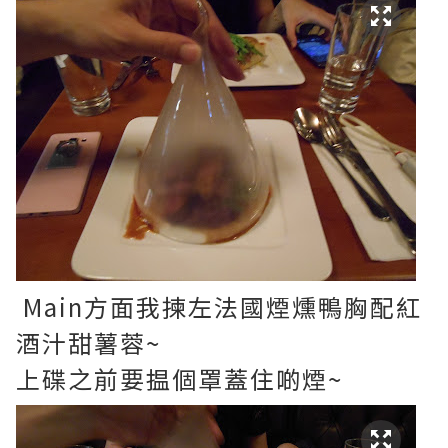
Main方面我揀左法國煙燻鴨胸配紅
酒汁甜薯蓉~
上碟之前要揾個罩蓋住啲煙~