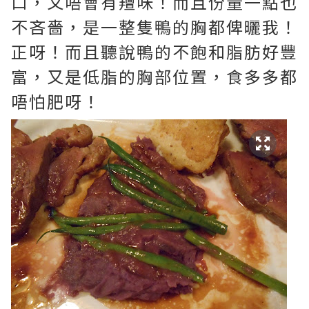
口，又唔會有羶味！而且份量一點也
不吝嗇，是一整隻鴨的胸都俾曬我！
正呀！而且聽說鴨的不飽和脂肪好豐
富，又是低脂的胸部位置，食多多都
唔怕肥呀！