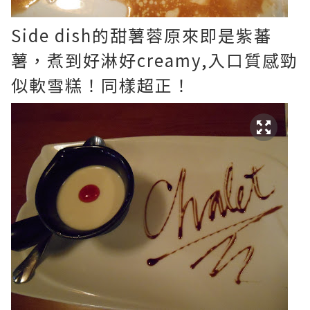
Side dish的甜薯蓉原來即是紫蕃
薯，煮到好淋好creamy,入口質感勁
似軟雪糕！同樣超正！