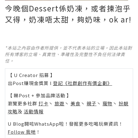
今晚個Dessert係奶凍，或者揀泡乎
又得，奶凍唔太甜，夠奶味，ok ar!
*本站之內容由作者所提供，並不代表本站的立場。因此本站對
所有博客的立場、真實性、準確性及完整性不負任何法律責
任。
【 U Creator 招募 】
出Post賺現金獎賞 l
登記《社群創作有價企劃》
【 睇Post + 參加品牌活動 】
瀏覽更多社群
打卡
丶
旅遊
丶
美食
丶
親子
丶
寵物
丶
扮靚
攻略
及
活動情報
U Blog開咗WhatsApp啦！發掘更多吃喝玩樂資訊！
Follow 我哋
！