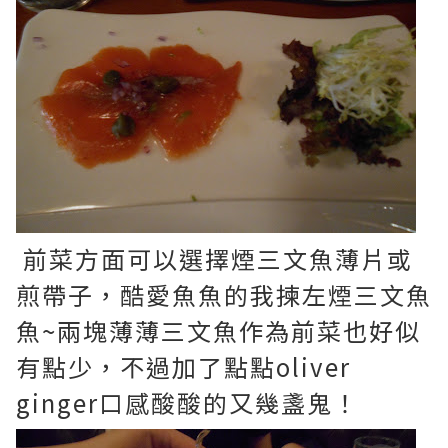
前菜方面可以選擇煙三文魚薄片或
煎帶子，酷愛魚魚的我揀左煙三文魚
魚~兩塊薄薄三文魚作為前菜也好似
有點少，不過加了點點oliver
ginger口感酸酸的又幾盞鬼！