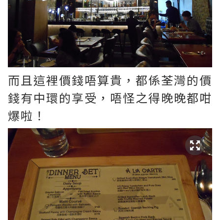
而且這裡價錢唔算貴，都係荃灣的價
錢有中環的享受，唔怪之得晚晚都咁
爆啦！