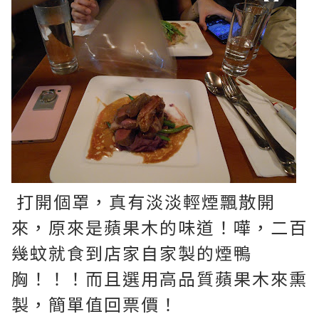
打開個罩，真有淡淡輕煙飄散開
來，原來是蘋果木的味道！嘩，二百
幾蚊就食到店家自家製的煙鴨
胸！！！而且選用高品質蘋果木來熏
製，簡單值回票價！