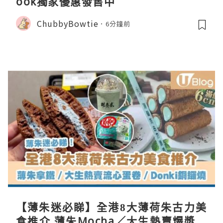
ook獨家優惠發售中
ChubbyBowtie
6分鐘前
【薄朱迷必睇】全港8大薄荷朱古力美
食推介 薄朱Mocha／大生熱賣爆漿蛋