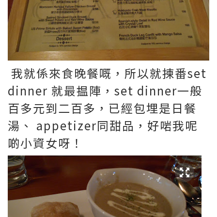
我就係來食晚餐嘅，所以就揀番set
dinner 就最揾陣，set dinner一般
百多元到二百多，已經包埋是日餐
湯、 appetizer同甜品，好啱我呢
啲小資女呀！