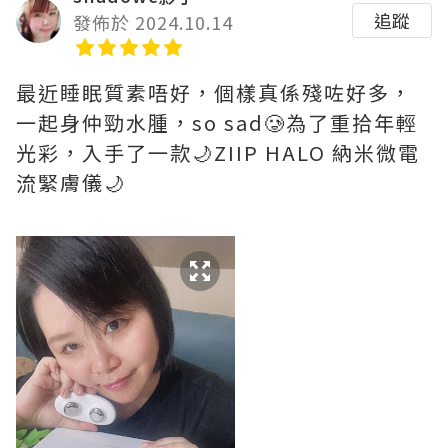
追蹤
發佈於 2024.10.14
最近睡眠質素唔好，個樣真係殘咗好多，
一起身仲勁水腫，so sad🥲為了重拾年輕
光彩，入手了一款🌙ZIIP HALO 納米微電
流緊膚儀🌙