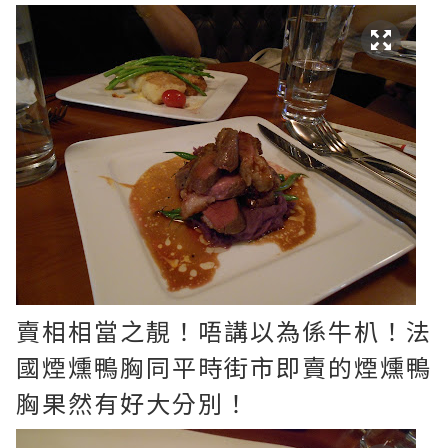
賣相相當之靚！唔講以為係牛朳！法
國煙燻鴨胸同平時街市即賣的煙燻鴨
胸果然有好大分別！