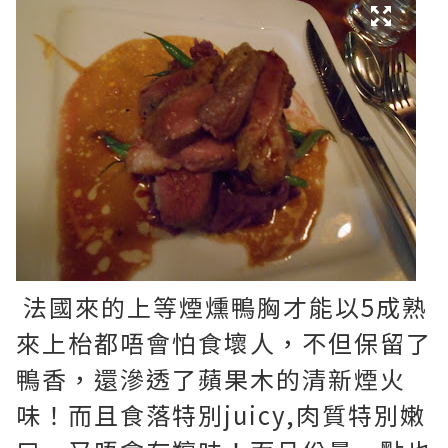
法國來的上等煙燻鴨胸才能以5成熟
來上枱都唔會怕食壞人，不但保留了
鴨香，還滲透了蘋果木的清新煙火
味！而且食落特別juicy,肉質特別嫩