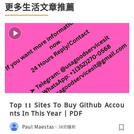
更多生活文章推薦
Top 11 Sites To Buy Github Accou
nts In This Year | PDF
Paul Maestas
26分鐘前