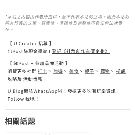
*本站之內容由作者所提供，並不代表本站的立場。因此本站對
所有博客的立場、真實性、準確性及完整性不負任何法律責
任。
【 U Creator 招募 】
出Post賺現金獎賞 l
登記《社群創作有價企劃》
【 睇Post + 參加品牌活動 】
瀏覽更多社群
打卡
丶
旅遊
丶
美食
丶
親子
丶
寵物
丶
扮靚
攻略
及
活動情報
U Blog開咗WhatsApp啦！發掘更多吃喝玩樂資訊！
Follow 我哋
！
相關話題