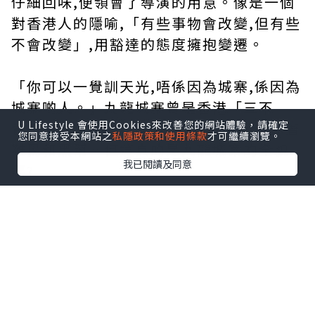
仔細回味,便領會了導演的用意。像是一個
對香港人的隱喻,「有些事物會改變,但有些
不會改變」,用豁達的態度擁抱變遷。
「你可以一覺訓天光,唔係因為城寨,係因為
城寨啲人。」九龍城寨曾是香港「三不
U Lifestyle 會使用Cookies來改善您的網站體驗，請確定
管」的地方,被描述為黃賭毒的溫床,充斥著
您同意接受本網站之
私隱政策和使用條款
才可繼續瀏覽。
難民和黑幫。但這真的是九龍城寨的全貌
我已閱讀及同意
嗎?
鄭保瑞導演擅長塑造都市廢墟,以獨特的筆
觸刻畫社會寫照,展現出極具個人特色的暗
黑暴力美學。這次他還原了1993年前九龍
城寨的原貌,透過不同黑幫之間跨世紀的鬥
爭帶動整個故事,重塑了城寨人努力求生、