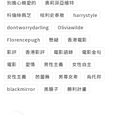
別擔心親愛的
奧莉菲亞維特
科倫絲佩芝
哈利史泰敖
harrystyle
dontworrydarling
Oliviawilde
Florencepugh
懸疑
香港電影
影評
香港影評
電影語錄
電影金句
電影
愛情
男性主義
女性自主
女性主義
芭蕾舞
男尊女卑
烏托邦
blackmirror
黑鏡子
勝利計畫