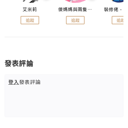
點滴
艾米莉
儍媽媽與兩隻小魔怪之家
追蹤
追蹤
追蹤
發表評論
登入
發表評論