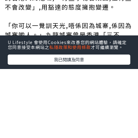
不會改變」,用豁達的態度擁抱變遷。
「你可以一覺訓天光,唔係因為城寨,係因為
城寨啲人。」九龍城寨曾是香港「三不
U Lifestyle 會使用Cookies來改善您的網站體驗，請確定
管」的地方,被描述為黃賭毒的溫床,充斥著
您同意接受本網站之
私隱政策和使用條款
才可繼續瀏覽。
難民和黑幫。但這真的是九龍城寨的全貌
我已閱讀及同意
嗎?
鄭保瑞導演擅長塑造都市廢墟,以獨特的筆
觸刻畫社會寫照,展現出極具個人特色的暗
黑暴力美學。這次他還原了1993年前九龍
城寨的原貌,透過不同黑幫之間跨世紀的鬥
爭帶動整個故事,重塑了城寨人努力求生、
擁抱變化的精神,蘊含濃厚的人情味。