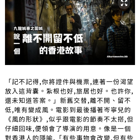
「記不記得,你將證件與機票,連著一份渴望
放入這背囊。紮根也好,旅居也好。也許你,
還未知道答案。」新舊交替,離不開、留不
低,唯有變成風。電影到最後播著岑寧兒的
《風的形狀》,似乎跟電影的節奏不太搭,但
仔細回味,便領會了導演的用意。像是一個
對香港人的隱喻,「有些事物會改變,但有些