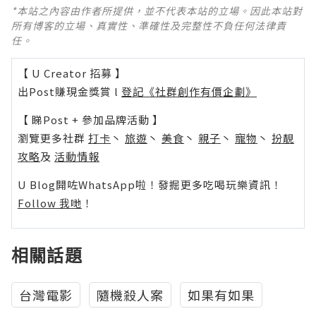
*本站之內容由作者所提供，並不代表本站的立場。因此本站對
所有博客的立場、真實性、準確性及完整性不負任何法律責
任。
【 U Creator 招募 】
出Post賺現金獎賞 l
登記《社群創作有價企劃》
【 睇Post + 參加品牌活動 】
瀏覽更多社群
打卡
丶
旅遊
丶
美食
丶
親子
丶
寵物
丶
扮靚
攻略
及
活動情報
U Blog開咗WhatsApp啦！發掘更多吃喝玩樂資訊！
Follow 我哋
！
相關話題
台灣電影
隨機殺人案
如果有如果