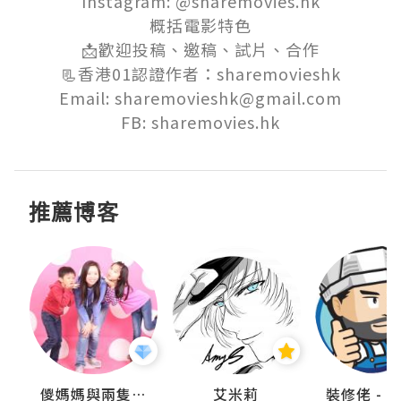
Instagram: @sharemovies.hk

概括電影特色

📩歡迎投稿、邀稿、試片、合作

📃香港01認證作者：sharemovieshk

Email: sharemovieshk@gmail.com

FB: sharemovies.hk
推薦博客
點滴
儍媽媽與兩隻小魔怪之家
艾米莉