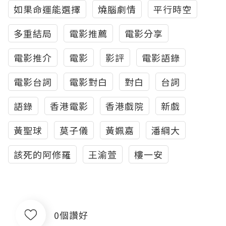
如果命運能選擇
燒腦劇情
平行時空
多重結局
電影推薦
電影分享
電影推介
電影
影評
電影語錄
電影台詞
電影對白
對白
台詞
語錄
香港電影
香港戲院
新戲
黃聖球
莫子儀
黃姵嘉
潘綱大
該死的阿修羅
王渝萱
樓一安
0個讚好