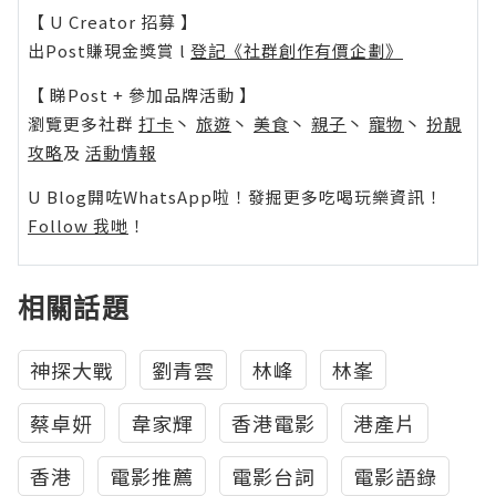
【 U Creator 招募 】
出Post賺現金獎賞 l
登記《社群創作有價企劃》
【 睇Post + 參加品牌活動 】
瀏覽更多社群
打卡
丶
旅遊
丶
美食
丶
親子
丶
寵物
丶
扮靚
攻略
及
活動情報
U Blog開咗WhatsApp啦！發掘更多吃喝玩樂資訊！
Follow 我哋
！
相關話題
神探大戰
劉青雲
林峰
林峯
蔡卓妍
韋家輝
香港電影
港產片
香港
電影推薦
電影台詞
電影語錄