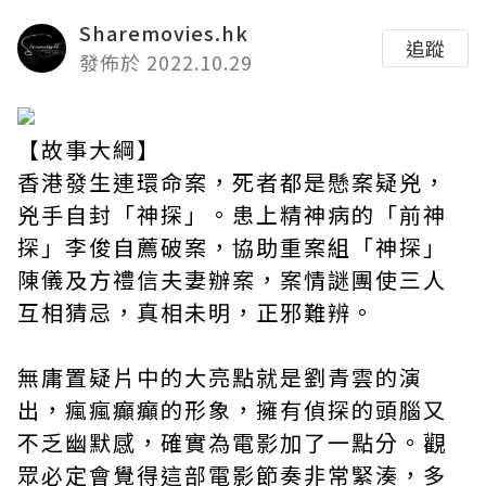
Sharemovies.hk
追蹤
發佈於 2022.10.29
【故事大綱】
香港發生連環命案，死者都是懸案疑兇，
兇手自封「神探」。患上精神病的「前神
探」李俊自薦破案，協助重案組「神探」
陳儀及方禮信夫妻辦案，案情謎團使三人
互相猜忌，真相未明，正邪難辨。
無庸置疑片中的大亮點就是劉青雲的演
出，瘋瘋癲癲的形象，擁有偵探的頭腦又
不乏幽默感，確實為電影加了一點分。觀
眾必定會覺得這部電影節奏非常緊湊，多