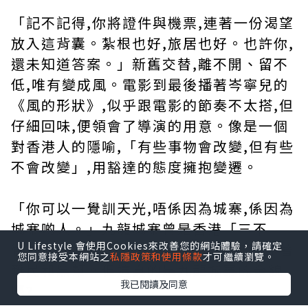
「記不記得,你將證件與機票,連著一份渴望
放入這背囊。紮根也好,旅居也好。也許你,
還未知道答案。」新舊交替,離不開、留不
低,唯有變成風。電影到最後播著岑寧兒的
《風的形狀》,似乎跟電影的節奏不太搭,但
仔細回味,便領會了導演的用意。像是一個
對香港人的隱喻,「有些事物會改變,但有些
不會改變」,用豁達的態度擁抱變遷。
「你可以一覺訓天光,唔係因為城寨,係因為
城寨啲人。」九龍城寨曾是香港「三不
U Lifestyle 會使用Cookies來改善您的網站體驗，請確定
管」的地方,被描述為黃賭毒的溫床,充斥著
您同意接受本網站之
私隱政策和使用條款
才可繼續瀏覽。
難民和黑幫。但這真的是九龍城寨的全貌
我已閱讀及同意
嗎?