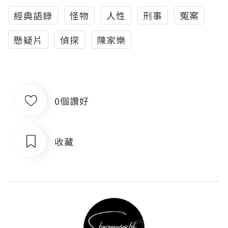
經典語錄
怪物
人性
刑事
冤案
懸疑片
偵探
陳家樂
0個讚好
收藏