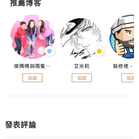
推薦博客
點滴
儍媽媽與兩隻小魔怪之家
艾米莉
追蹤
追蹤
追蹤
發表評論