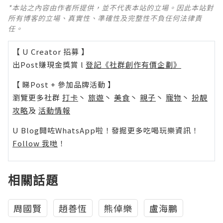
*本站之內容由作者所提供，並不代表本站的立場。因此本站對
所有博客的立場、真實性、準確性及完整性不負任何法律責
任。
【 U Creator 招募 】
出Post賺現金獎賞 l
登記《社群創作有價企劃》
【 睇Post + 參加品牌活動 】
瀏覽更多社群
打卡
丶
旅遊
丶
美食
丶
親子
丶
寵物
丶
扮靚
攻略
及
活動情報
U Blog開咗WhatsApp啦！發掘更多吃喝玩樂資訊！
Follow 我哋
！
相關話題
周國賢
趙善恆
熊倬樂
盧海鵬