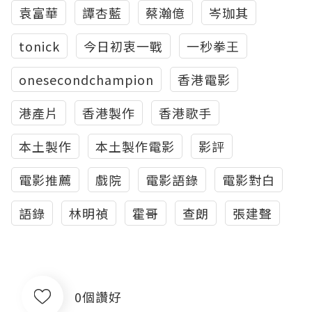
袁富華
譚杏藍
蔡瀚億
岑珈其
tonick
今日初衷一戰
一秒拳王
onesecondchampion
香港電影
港產片
香港製作
香港歌手
本土製作
本土製作電影
影評
電影推薦
戲院
電影語錄
電影對白
語錄
林明禎
霍哥
查朗
張建聲
0個讚好