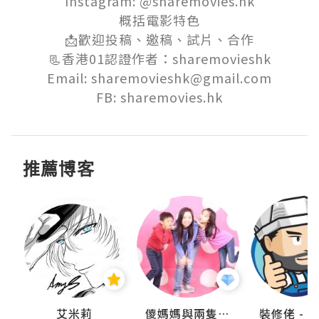
Instagram: @sharemovies.hk

概括電影特色

📩歡迎投稿、邀稿、試片、合作

📃香港01認證作者：sharemovieshk

Email: sharemovieshk@gmail.com

FB: sharemovies.hk
推薦博客
點滴
艾米莉
儍媽媽與兩隻小魔怪之家