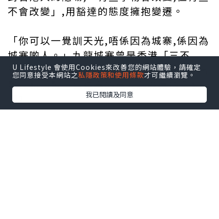
不會改變」,用豁達的態度擁抱變遷。
「你可以一覺訓天光,唔係因為城寨,係因為
城寨啲人。」九龍城寨曾是香港「三不
U Lifestyle 會使用Cookies來改善您的網站體驗，請確定
管」的地方,被描述為黃賭毒的溫床,充斥著
您同意接受本網站之
私隱政策和使用條款
才可繼續瀏覽。
難民和黑幫。但這真的是九龍城寨的全貌
我已閱讀及同意
嗎?
鄭保瑞導演擅長塑造都市廢墟,以獨特的筆
觸刻畫社會寫照,展現出極具個人特色的暗
黑暴力美學。這次他還原了1993年前九龍
城寨的原貌,透過不同黑幫之間跨世紀的鬥
爭帶動整個故事,重塑了城寨人努力求生、
擁抱變化的精神,蘊含濃厚的人情味。