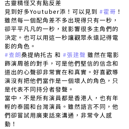
古靈精怪又有點反差
見到好多Youtuber添！可以見到
#霍哥
！
雖然每一個配角差不多出現得只有一秒，
卻平平凡凡的一秒，就影響很多主角們的
決定。也可以用這一秒讓觀眾永遠記得電
影的角色。
#查朗
桑提納托古 和
#張建聲
雖然在電影
飾演周爸的對手，可是他們堅信的信念和
道出的心聲卻非常實在和真實。好喜歡導
演沒有把他們當作是一個壞人的角色，只
是代表不同持分者發聲。
當中，不是所有演員都是香港人，也有年
輕的泰國和台灣演員。雖然語言不同，他
們卻嘗試用廣東話來溝通，非常令人感
動！