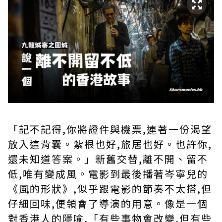
「記不記得,你將證件與機票,連著一份渴望
放入這背囊。紮根也好,旅居也好。也許你,
還未知道答案。」新舊交替,離不開、留不
低,唯有變成風。電影到最後播著岑寧兒的
《風的形狀》,似乎跟電影的節奏不太搭,但
仔細回味,便領會了導演的用意。像是一個
對香港人的隱喻,「有些事物會改變,但有些