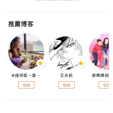
推薦博客
點滴
✾達芬妮•愛孩子•愛生活✾
艾米莉
追蹤
追蹤
追蹤