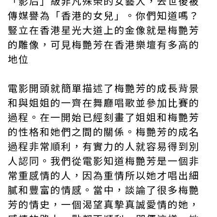
「影后」級非凡殊榮的女藝人，去世後被
傳媒譽為「香港的女兒」。你們知道嗎？
豎立在香港星光大道上的金像就是梅艷芳
的雕像，可見梅艷芳在香港樂壇有多高的
地位
電影開頭就簡單描述了梅艷芳的成長背景
和與姐姐的一齊在舞廳唱歌並參加比賽的
過程。在一開始已經刻畫了姐姐和梅艷芳
的性格和她們之間的關係。梅艷芳的成名
過程非常順利，有實力的人就容易得到別
人認同。我們從電影知道梅艷芳是一個非
常重感情的人，因為重情所以她才唱出細
膩和豐富的情感。當中，談論了很多梅艷
芳的情史，一個渴望真摯真誠愛情的她，