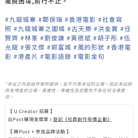
擺脫困境,前行不止。
#九龍城寨
#鄭保瑞
#香港電影
#社會寫
照
#九龍城寨之圍城
#古天樂
#洪金寶
#任
賢齊
#林峯
#劉俊謙
#黃德斌
#胡子彤
#伍
允龍
#張文傑
#郭富城
#風的形狀
#香港電
影
#港產片
#電影語錄
#電影金句
*本站之內容由作者所提供，並不代表本站的立場。因此本站對
所有博客的立場、真實性、準確性及完整性不負任何法律責
任。
【 U Creator 招募 】
出Post賺現金獎賞 l
登記《社群創作有價企劃》
【 睇Post + 參加品牌活動 】