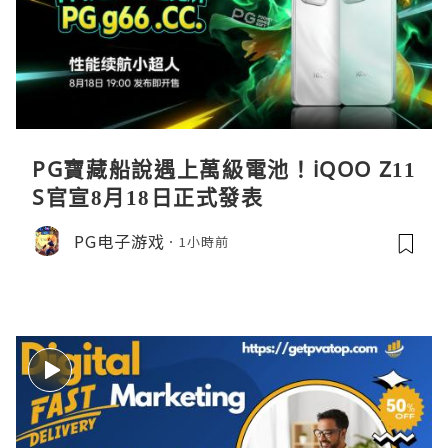
PG寶藏船說遇上萬級電池！iQOO Z11
S官宣8月18日正式發表
PG电子游戏
1小時前