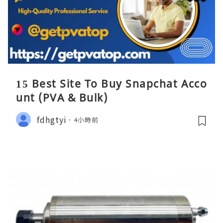
15 Best Site To Buy Snapchat Acco
unt (PVA & Bulk)
fdhgtyi
4小時前