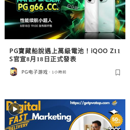
PG寶藏船說遇上萬級電池！iQOO Z11
S官宣8月18日正式發表
PG电子游戏
1小時前