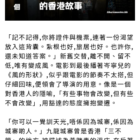
「記不記得,你將證件與機票,連著一份渴望
放入這背囊。紮根也好,旅居也好。也許你,
還未知道答案。」新舊交替,離不開、留不
低,唯有變成風。電影到最後播著岑寧兒的
《風的形狀》,似乎跟電影的節奏不太搭,但
仔細回味,便領會了導演的用意。像是一個
對香港人的隱喻,「有些事物會改變,但有些
不會改變」,用豁達的態度擁抱變遷。
「你可以一覺訓天光,唔係因為城寨,係因為
城寨啲人。」九龍城寨曾是香港「三不