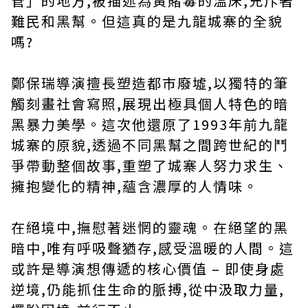
管」的地方,被描述為黃賭毒的溫床,充斥著
難民和黑幫。但這真的是九龍城寨的全貌
嗎?
鄭保瑞導演擅長塑造都市廢墟,以獨特的筆
觸刻畫社會寫照,展現出極具個人特色的暗
黑暴力美學。這次他還原了1993年前九龍
城寨的原貌,透過不同黑幫之間跨世紀的鬥
爭帶動整個故事,重塑了城寨人努力求生、
擁抱變化的精神,蘊含濃厚的人情味。
在絕境中,撫慰著迷惘的靈魂。在絕望的黑
暗中,唯有呼吸聲猶存,感受溫暖的人間。這
或許是導演想傳遞的核心價值 – 即使身處
逆境,仍能抓住生命的脈搏,從中汲取力量,