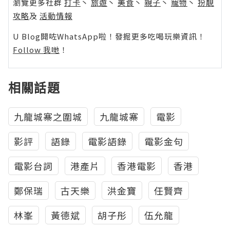
瀏覽更多社群
打卡
丶
旅遊
丶
美食
丶
親子
丶
寵物
丶
扮靚
攻略
及
活動情報
U Blog開咗WhatsApp啦！發掘更多吃喝玩樂資訊！
Follow 我哋
！
相關話題
九龍城寨之圍城
九龍城寨
電影
影評
語錄
電影語錄
電影金句
電影台詞
港產片
香港電影
香港
鄭保瑞
古天樂
洪金寶
任賢齊
林峯
黃德斌
胡子彤
伍允龍