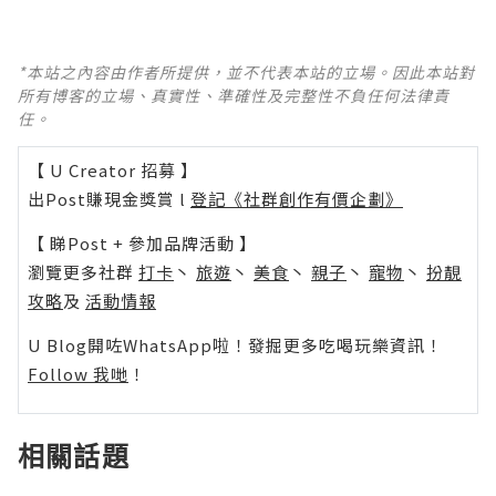
*本站之內容由作者所提供，並不代表本站的立場。因此本站對
所有博客的立場、真實性、準確性及完整性不負任何法律責
任。
【 U Creator 招募 】
出Post賺現金獎賞 l
登記《社群創作有價企劃》
【 睇Post + 參加品牌活動 】
瀏覽更多社群
打卡
丶
旅遊
丶
美食
丶
親子
丶
寵物
丶
扮靚
攻略
及
活動情報
U Blog開咗WhatsApp啦！發掘更多吃喝玩樂資訊！
Follow 我哋
！
相關話題