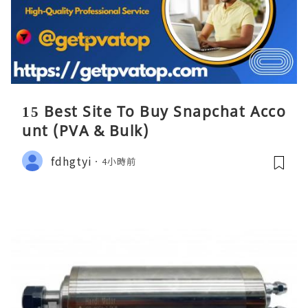
15 Best Site To Buy Snapchat Acco
unt (PVA & Bulk)
fdhgtyi
4小時前