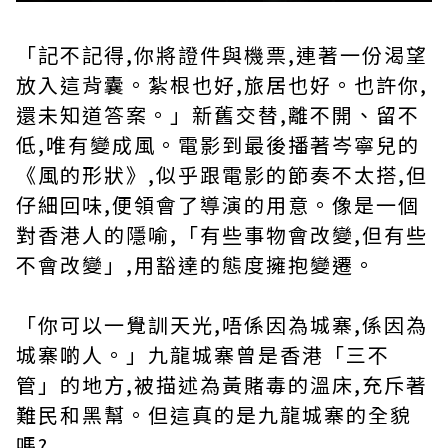
「記不記得,你將證件與機票,連著一份渴望
放入這背囊。紮根也好,旅居也好。也許你,
還未知道答案。」新舊交替,離不開、留不
低,唯有變成風。電影到最後播著岑寧兒的
《風的形狀》,似乎跟電影的節奏不太搭,但
仔細回味,便領會了導演的用意。像是一個
對香港人的隱喻,「有些事物會改變,但有些
不會改變」,用豁達的態度擁抱變遷。
「你可以一覺訓天光,唔係因為城寨,係因為
城寨啲人。」九龍城寨曾是香港「三不
管」的地方,被描述為黃賭毒的溫床,充斥著
難民和黑幫。但這真的是九龍城寨的全貌
嗎?