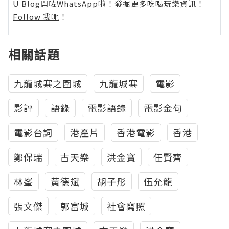
U Blog開咗WhatsApp啦！發掘更多吃喝玩樂資訊！
Follow 我哋
！
相關話題
九龍城寨之圍城
九龍城寨
電影
影評
語錄
電影語錄
電影金句
電影台詞
港產片
香港電影
香港
鄭保瑞
古天樂
洪金寶
任賢齊
林峯
黃德斌
胡子彤
伍允龍
張文傑
郭富城
社會寫照