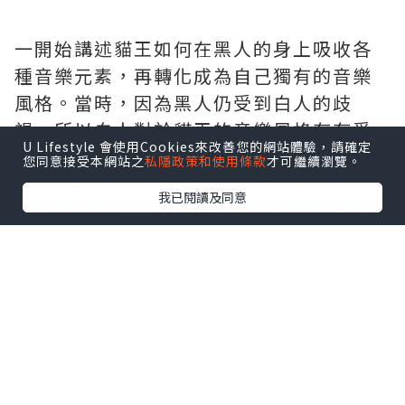
一開始講述貓王如何在黑人的身上吸收各
種音樂元素，再轉化成為自己獨有的音樂
風格。當時，因為黑人仍受到白人的歧
視，所以白人對於貓王的音樂風格存有爭
U Lifestyle 會使用Cookies來改善您的網站體驗，請確定
議。在受到各種評擊聲音之下，他處於一
您同意接受本網站之
私隱政策和使用條款
才可繼續瀏覽。
個迷茫的狀態，到底應該服從於自己的內
我已閱讀及同意
心呢？還是聆聽當權者的聲音呢？面對不
同至親的情緒勒索，他在樂壇上再閃亮都
最終黯淡下來。片中談及很多白人與黑人
之間的歧視與偏見，那我就在此不談及太
多了。
「雪人能否吸引人，全取於他所在的景
點」