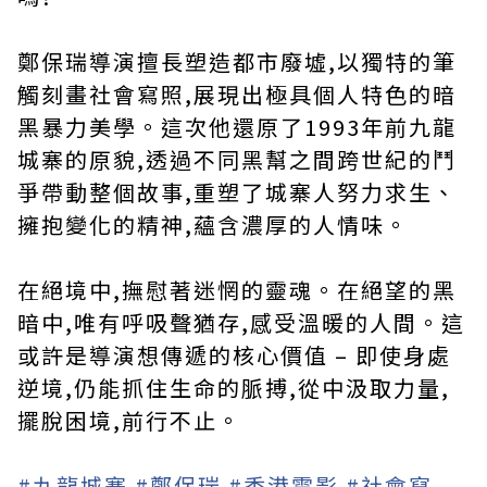
鄭保瑞導演擅長塑造都市廢墟,以獨特的筆
觸刻畫社會寫照,展現出極具個人特色的暗
黑暴力美學。這次他還原了1993年前九龍
城寨的原貌,透過不同黑幫之間跨世紀的鬥
爭帶動整個故事,重塑了城寨人努力求生、
擁抱變化的精神,蘊含濃厚的人情味。
在絕境中,撫慰著迷惘的靈魂。在絕望的黑
暗中,唯有呼吸聲猶存,感受溫暖的人間。這
或許是導演想傳遞的核心價值 – 即使身處
逆境,仍能抓住生命的脈搏,從中汲取力量,
擺脫困境,前行不止。
#九龍城寨
#鄭保瑞
#香港電影
#社會寫