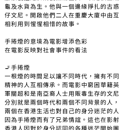
龜及水貨為生。他與一個邊緣掙扎的古惑
仔文尼。開啟他們二人在重慶大廈中由互
相利用到惺惺相惜的故事。
手捲煙的意境為電影增添色彩
在電影反映對社會事件的看法
🚬手捲煙
一根煙的時間足以讓不同時代，擁有不同
精神的人互相傳承。而電影中窮困華籍英
軍關超和是南亞裔人士用販毒生存的文尼
分別就是兩個時代和兩個不同背景的人，
兩個在香港生活也對自己的身分迷茫的人
因為手捲煙而有了兄弟情誼。這也在影射
香港人因對於身分認同的各種迷茫開始團