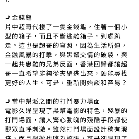
🚬金錢龜
片中超哥代樣了一隻金錢龜，住著一個小
型的箱子，而且不斷逃離箱子，到處趴
走。這也是超哥的寫照，因為生活所迫，
金融風暴的打擊，與黑幫交情的破裂，與
一起共患難的兄弟反面，香港回歸都讓超
哥一直希望能夠從夾縫逃出來，願能尋找
更好的人生。可是，重新開始談和容易？
🚬當中幫派之間的打鬥暴力場面
電影久違呈現了黑幫電影的特色，殘暴的
打鬥場面，讓人驚心動魄的殘酷手段都使
觀眾直呼刺激。雖然打鬥場面設計稍有瑕
疵，而且聲效也略為誇張，可是卻呈現了