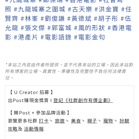
照
#九龍城寨之圍城
#古天樂
#洪金寶
#任
賢齊
#林峯
#劉俊謙
#黃德斌
#胡子彤
#伍
允龍
#張文傑
#郭富城
#風的形狀
#香港電
影
#港產片
#電影語錄
#電影金句
*本站之內容由作者所提供，並不代表本站的立場。因此本站對
所有博客的立場、真實性、準確性及完整性不負任何法律責
任。
【 U Creator 招募 】
出Post賺現金獎賞 l
登記《社群創作有價企劃》
【 睇Post + 參加品牌活動 】
瀏覽更多社群
打卡
丶
旅遊
丶
美食
丶
親子
丶
寵物
丶
扮靚
攻略
及
活動情報