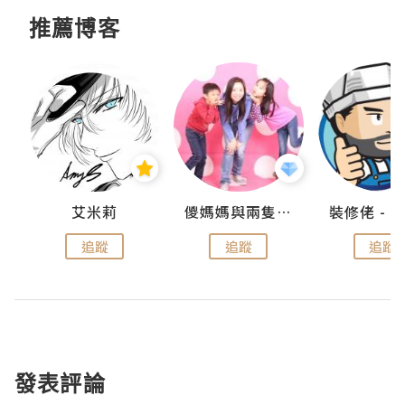
推薦博客
點滴
艾米莉
儍媽媽與兩隻小魔怪之家
追蹤
追蹤
追蹤
發表評論