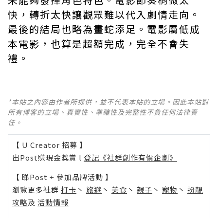
快，轉折太快讓觀眾難以代入劇情走向。
最後的結局也略為畫蛇添足。電影屬低成
本電影，也算是超額完成，完全不會失
禮。
*本站之內容由作者所提供，並不代表本站的立場。因此本站對
所有博客的立場、真實性、準確性及完整性不負任何法律責
任。
【 U Creator 招募 】
出Post賺現金獎賞 l
登記《社群創作有價企劃》
【 睇Post + 參加品牌活動 】
瀏覽更多社群
打卡
丶
旅遊
丶
美食
丶
親子
丶
寵物
丶
扮靚
攻略
及
活動情報