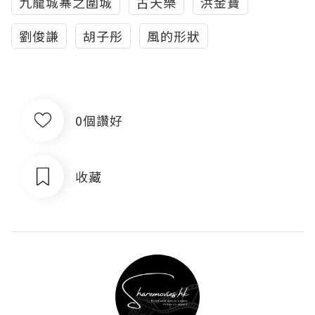
九龍城寨之圍城
古天樂
洪金寶
劉俊謙
胡子彤
風的形狀
0個讚好
收藏