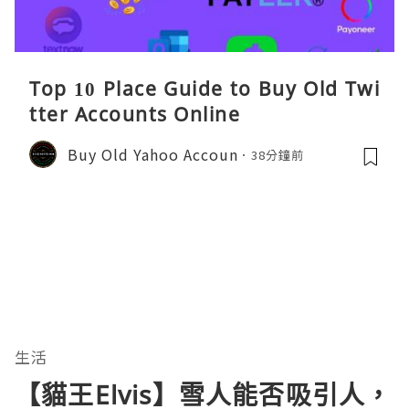
Top 10 Place Guide to Buy Old Twi
tter Accounts Online
Buy Old Yahoo Accoun
38分鐘前
生活
【貓王Elvis】雪人能否吸引人，