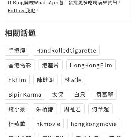
U Blog開咗WhatsApp啦！發掘更多吃喝玩樂資訊！
Follow 我哋
！
相關話題
手捲煙
HandRolledCigarette
香港電影
港產片
HongKongFilm
hkfilm
陳健朗
林家棟
BipinKarma
太保
白只
袁富華
錢小豪
朱栢謙
周祉君
何華超
杜燕歌
hkmovie
hongkongmovie