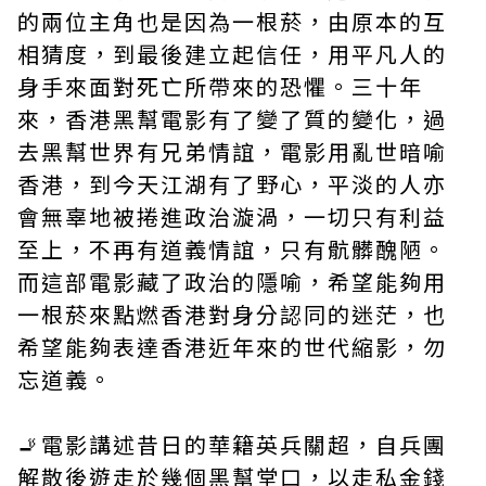
的兩位主角也是因為一根菸，由原本的互
相猜度，到最後建立起信任，用平凡人的
身手來面對死亡所帶來的恐懼。三十年
來，香港黑幫電影有了變了質的變化，過
去黑幫世界有兄弟情誼，電影用亂世暗喻
香港，到今天江湖有了野心，平淡的人亦
會無辜地被捲進政治漩渦，一切只有利益
至上，不再有道義情誼，只有骯髒醜陋。
而這部電影藏了政治的隱喻，希望能夠用
一根菸來點燃香港對身分認同的迷茫，也
希望能夠表達香港近年來的世代縮影，勿
忘道義。
🚬電影講述昔日的華籍英兵關超，自兵團
解散後遊走於幾個黑幫堂口，以走私金錢