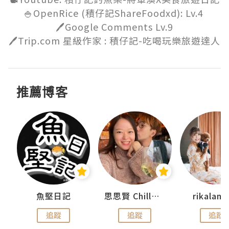
🍚OpenRice (積仔記ShareFoodxd): Lv.4 

🖊️Google Comments Lv.9

🖊️Trip.com 星級作家 : 積仔記-吃喝玩樂旅遊達人
推薦博客
urnal
魚堅日記
思思賢 ChillMyBabe
rikala
追蹤
追蹤
追蹤