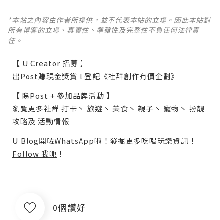
*本站之內容由作者所提供，並不代表本站的立場。因此本站對
所有博客的立場、真實性、準確性及完整性不負任何法律責
任。
【 U Creator 招募 】
出Post賺現金獎賞 l
登記《社群創作有價企劃》
【 睇Post + 參加品牌活動 】
瀏覽更多社群
打卡
丶
旅遊
丶
美食
丶
親子
丶
寵物
丶
扮靚
攻略
及
活動情報
U Blog開咗WhatsApp啦！發掘更多吃喝玩樂資訊！
Follow 我哋
！
0個讚好