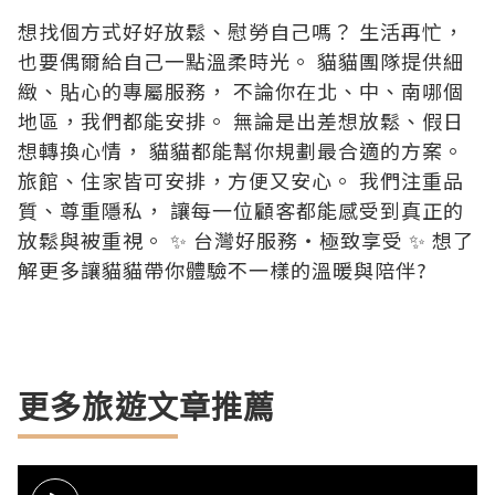
想找個方式好好放鬆、慰勞自己嗎？ 生活再忙，
也要偶爾給自己一點溫柔時光。 貓貓團隊提供細
緻、貼心的專屬服務， 不論你在北、中、南哪個
地區，我們都能安排。 無論是出差想放鬆、假日
想轉換心情， 貓貓都能幫你規劃最合適的方案。
旅館、住家皆可安排，方便又安心。 我們注重品
質、尊重隱私， 讓每一位顧客都能感受到真正的
放鬆與被重視。 ✨ 台灣好服務・極致享受 ✨ 想了
解更多讓貓貓帶你體驗不一樣的溫暖與陪伴?
更多旅遊文章推薦