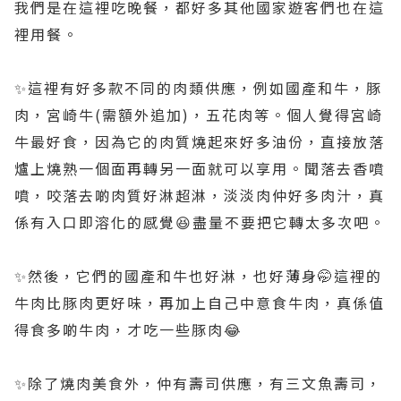
我們是在這裡吃晚餐，都好多其他國家遊客們也在這
裡用餐。
✨️這裡有好多款不同的肉類供應，例如國產和牛，豚
肉，宮崎牛(需額外追加)，五花肉等。個人覺得宮崎
牛最好食，因為它的肉質燒起來好多油份，直接放落
爐上燒熟一個面再轉另一面就可以享用。聞落去香噴
噴，咬落去啲肉質好淋超淋，淡淡肉仲好多肉汁，真
係有入口即溶化的感覺😆盡量不要把它轉太多次吧。
✨️然後，它們的國產和牛也好淋，也好薄身🤭這裡的
牛肉比豚肉更好味，再加上自己中意食牛肉，真係值
得食多啲牛肉，才吃一些豚肉😂
✨️除了燒肉美食外，仲有壽司供應，有三文魚壽司，