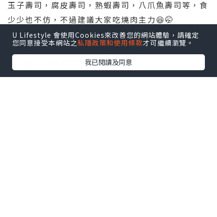
玉子壽司，腐皮壽司，熟蝦壽司，八爪魚壽司等，食
少少也不仿，不過建議大家吃燒肉主力😆🤭
U Lifestyle 會使用Cookies來改善您的網站體驗，請確定
您同意接受本網站之
私隱政策和使用條款
才可繼續瀏覽。
✨️仲有熟食方面，有湯，有烏冬需要自己製作，有炒
麵，飯，泡菜等😍
我已閱讀及同意
✨️甜品方面，有銅鑼燒，棉花糖，朱古力味和雲呢拿
軟雪糕，雪糕，蛋糕等，多款甜品等住大家食😂🥳
個人分享一個吃法就是把軟雪糕加入香濃咖啡，仲好
食，意大利吃法🥰
✨️餐廳位置多，今次吃了90分鐘已經好飽了，真是好
味道😂
點擊圖片放大