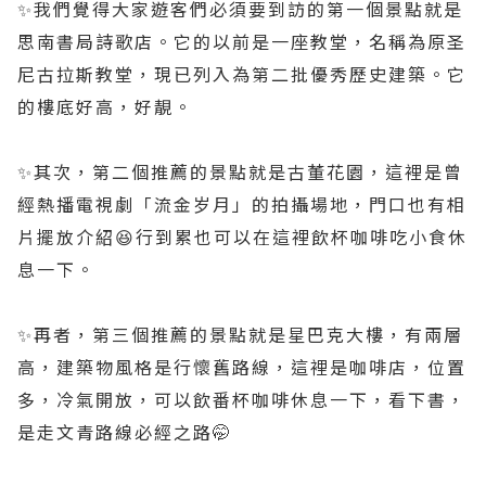
✨️我們覺得大家遊客們必須要到訪的第一個景點就是
思南書局詩歌店。它的以前是一座教堂，名稱為原圣
尼古拉斯教堂，現已列入為第二批優秀歷史建築。它
的樓底好高，好靚。
✨️其次，第二個推薦的景點就是古董花園，這裡是曾
經熱播電視劇「流金岁月」的拍攝場地，門口也有相
片擺放介紹😆行到累也可以在這裡飲杯咖啡吃小食休
息一下。
✨️再者，第三個推薦的景點就是星巴克大樓，有兩層
高，建築物風格是行懷舊路線，這裡是咖啡店，位置
多，冷氣開放，可以飲番杯咖啡休息一下，看下書，
是走文青路線必經之路🤭