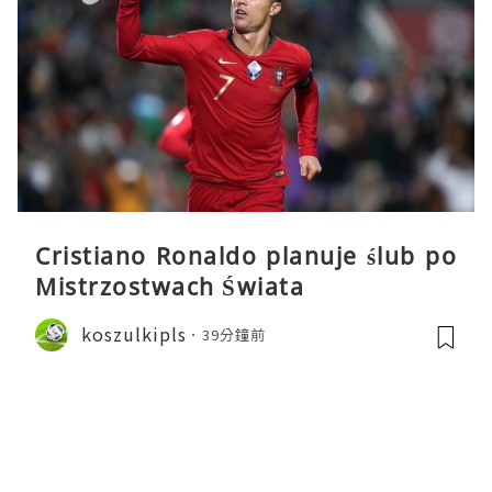
Cristiano Ronaldo planuje ślub po
Mistrzostwach Świata
koszulkipls
39分鐘前