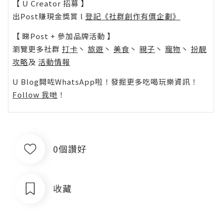
【 U Creator 招募 】
出Post賺現金獎賞 l
登記《社群創作有價企劃》
【 睇Post + 參加品牌活動 】
瀏覽更多社群
打卡
丶
旅遊
丶
美食
丶
親子
丶
寵物
丶
扮靚
攻略
及
活動情報
U Blog開咗WhatsApp啦！發掘更多吃喝玩樂資訊！
Follow 我哋
！
0個讚好
收藏