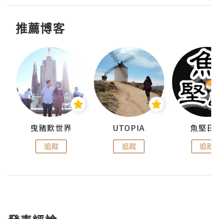
推薦博客
urnal
曳豬歎世界
UTOPIA
魚堅日
追蹤
追蹤
追蹤