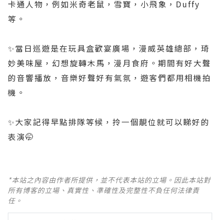
卡通人物，例如米奇老鼠，雪寶，小飛象，Duffy
等。
✨當日巡遊是在玩具盒歡宴廣場，漫威英雄總部，琦
妙美味屋，幻想旋轉木馬，漫月食府。期間有好大聲
的音響播放，音樂好聲好有氣氛，遊客們都用相機拍
機。
✨️大家記得早點排隊等候，拎一個靚位就可以睇好的
表演🤭
*本站之內容由作者所提供，並不代表本站的立場。因此本站對
所有博客的立場、真實性、準確性及完整性不負任何法律責
任。