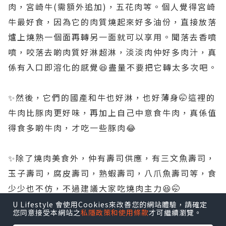
肉，宮崎牛(需額外追加)，五花肉等。個人覺得宮崎
牛最好食，因為它的肉質燒起來好多油份，直接放落
爐上燒熟一個面再轉另一面就可以享用。聞落去香噴
噴，咬落去啲肉質好淋超淋，淡淡肉仲好多肉汁，真
係有入口即溶化的感覺😆盡量不要把它轉太多次吧。
✨️然後，它們的國產和牛也好淋，也好薄身🤭這裡的
牛肉比豚肉更好味，再加上自己中意食牛肉，真係值
得食多啲牛肉，才吃一些豚肉😂
✨️除了燒肉美食外，仲有壽司供應，有三文魚壽司，
玉子壽司，腐皮壽司，熟蝦壽司，八爪魚壽司等，食
少少也不仿，不過建議大家吃燒肉主力😆🤭
U Lifestyle 會使用Cookies來改善您的網站體驗，請確定
您同意接受本網站之
私隱政策和使用條款
才可繼續瀏覽。
✨️仲有熟食方面，有湯，有烏冬需要自己製作，有炒