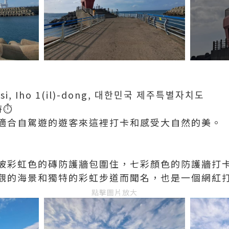
u-si, Iho 1(il)-dong, 대한민국 제주특별자치도
⏱️
常適合自駕遊的遊客來這裡打卡和感受大自然的美。
被彩虹色的磚防護牆包圍住，七彩顏色的防護牆打
觀的海景和獨特的彩虹步道而聞名，也是一個網紅
點擊圖片放大