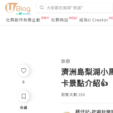
社群創作有價企劃
社群熱話
成為U Creator
旅遊
濟洲島梨湖小馬
卡景點介紹👍
0
0
瀏覽次數:350
收藏
收藏
積仔記-吃喝玩樂