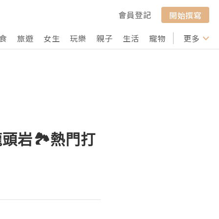
會員登記
開始撰寫
食
旅遊
女生
玩樂
親子
生活
寵物
行山
更多
打卡
頭岩🏞️熱門打