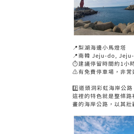
📍梨湖海邊小馬燈塔
📍南韓 Jeju-do, Jej
⏱️建議停留時間約1小時
⚠️有免費停車場，非
2️⃣道頭洞彩虹海岸公路
這裡的特色就是整條路
畫的海岸公路，以其壯