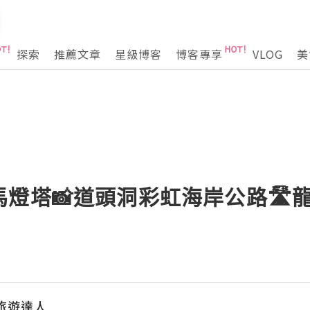
探索
推薦文章
星級博客
博客專享
VLOG
美
燈塔📸道頭洞彩虹海岸公路🛣️龍
旅遊達人