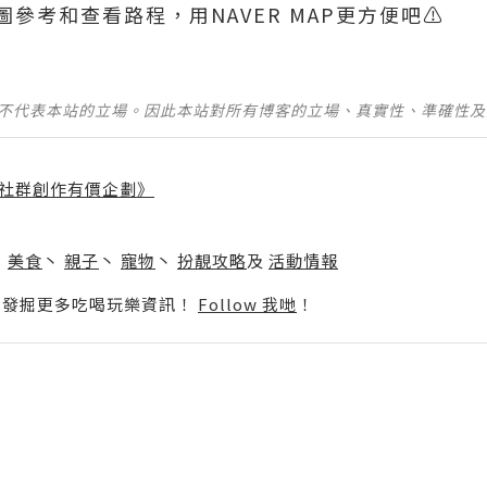
參考和查看路程，用NAVER MAP更方便吧⚠️
並不代表本站的立場。因此本站對所有博客的立場、真實性、準確性
社群創作有價企劃》
】
丶
美食
丶
親子
丶
寵物
丶
扮靚攻略
及
活動情報
p啦！發掘更多吃喝玩樂資訊！
Follow 我哋
！