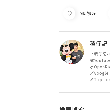
0個讚好
積仔記
🍴積仔記-
📽️You
🍚OpenRic
🖊️Google
🖊️Tri
推薦博客