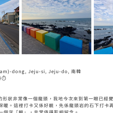
am)-dong, Jeju-si, Jeju-do, 南韓
⏱️
石的形狀非常像一個龍頭，我地今次來到第一眼已經
保暖。這裡打卡又係好靚，先係龍頭岩的石下打卡
一個字「靚」，非常值得影相留念。