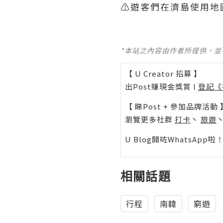
⚠️遊客們在濟島使用地圖
*本站之內容由作者所提供，
【 U Creator 招募 】
出Post賺現金獎賞 l
登記《
【 睇Post + 參加品牌活動 
瀏覽更多社群
打卡
丶
旅遊
U Blog開咗WhatsAp
相關話題
行程
南韓
窮遊