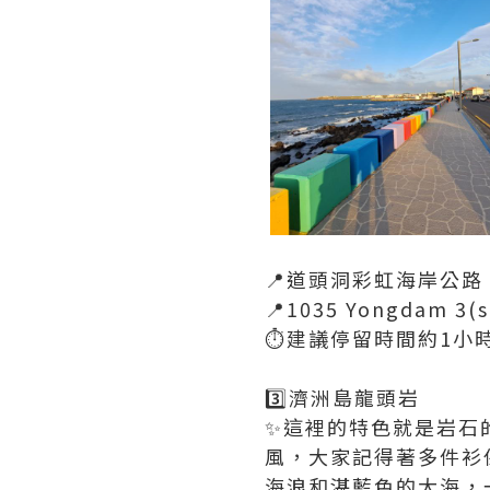
📍道頭洞彩虹海岸公路
📍1035 Yongdam 3(s
⏱️建議停留時間約1小時
3️⃣濟洲島龍頭岩
✨️這裡的特色就是岩
風，大家記得著多件衫
海浪和湛藍色的大海，