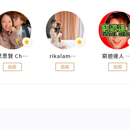
思思賢 ChillMyBabe
rikalammm
窮遊達人 Mr.TravelGe
追蹤
追蹤
追蹤