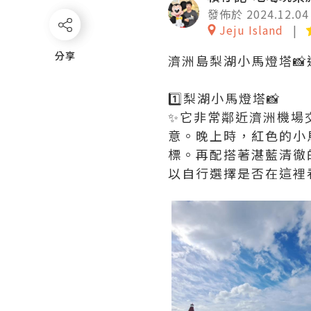
發佈於 2024.12.04
Jeju Island
分享
分享
濟洲島梨湖小馬燈塔📸道
1️⃣梨湖小馬燈塔📸
✨它非常鄰近濟洲機場
意。晚上時，紅色的小
標。再配搭著湛藍清徹
以自行選擇是否在這裡