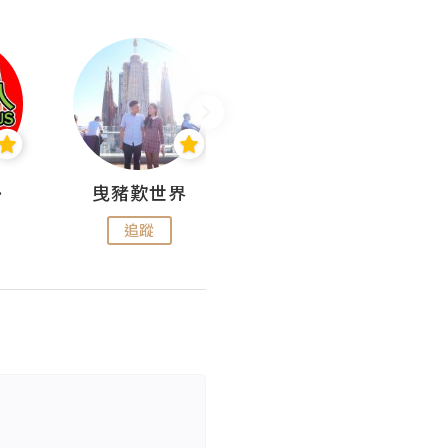
nius
曳豬歎世界
Koalascities (^O^)! @ UTravel
追蹤
追蹤