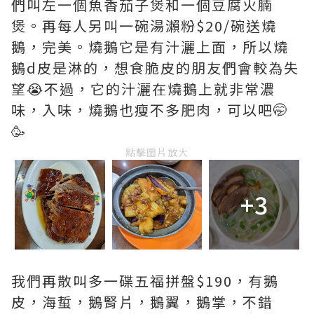
們叫左一個魚香茄子煲和一個豆腐火腩
煲。再每人另叫一碗湯瀨粉$20/碗送燒
鵝，完美。燒鵝它是有汁灑上面，所以燒
鵝d皮是淋的，想食脆皮的朋友們會較為失
望😭不過，它的汁灑在燒鵝上就非常濃
味，入味，燒鵝也瘦不多肥肉，可以吧🤭
🥳
點擊圖片放大
+3
我們再散叫多一碟五福拼盤$190，有鵝
皮，海蜇，鵝腎片，鵝翼，鵝掌，不錯