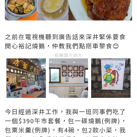
之前在電視機聽到廣告話來深井緊係要食
開心裕記燒鵝，仲教我們點搭車黎食😊
點擊圖片放大
今日經過深井工作，我與一班同事們吃了
一個$390午市套餐，包一碟燒鵝(例牌)，
包粟米羹(例牌)，有4碗，包2款小菜，我