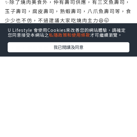
✨️除了燒肉美食外，仲有壽司供應，有三文魚壽司，
玉子壽司，腐皮壽司，熟蝦壽司，八爪魚壽司等，食
少少也不仿，不過建議大家吃燒肉主力😆🤭
U Lifestyle 會使用Cookies來改善您的網站體驗，請確定
您同意接受本網站之
私隱政策和使用條款
才可繼續瀏覽。
✨️仲有熟食方面，有湯，有烏冬需要自己製作，有炒
麵，飯，泡菜等😍
我已閱讀及同意
✨️甜品方面，有銅鑼燒，棉花糖，朱古力味和雲呢拿
軟雪糕，雪糕，蛋糕等，多款甜品等住大家食😂🥳
個人分享一個吃法就是把軟雪糕加入香濃咖啡，仲好
食，意大利吃法🥰
✨️餐廳位置多，今次吃了90分鐘已經好飽了，真是好
味道😂