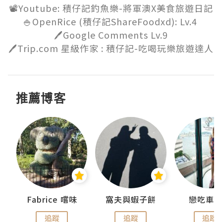
📽️Youtube: 積仔記釣魚樂-將軍澳X美食旅遊日記

🍚OpenRice (積仔記ShareFoodxd): Lv.4 

🖊️Google Comments Lv.9

🖊️Trip.com 星級作家 : 積仔記-吃喝玩樂旅遊達人
推薦博客
Fabrice 嚐味
窩夫與蝦子餅
戀吃車
追蹤
追蹤
追蹤