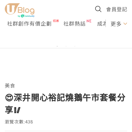
會員登記
社群創作有價企劃
社群熱話
成為U Creato
更多
美食
😍深井開心裕記燒鵝午市套餐分
享🥢
瀏覽次數:438