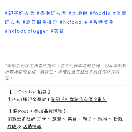
#親子好去處
#香港好去處
#本地遊
#foodie
#炎夏
好去處
#夏日搵食推介
#hkfoodie
#香港美食
#hkfoodblogger
#美食
*本站之內容由作者所提供，並不代表本站的立場。因此本站對
所有博客的立場、真實性、準確性及完整性不負任何法律責
任。
【 U Creator 招募 】
出Post賺現金獎賞 l
登記《社群創作有價企劃》
【 睇Post + 參加品牌活動 】
瀏覽更多社群
打卡
丶
旅遊
丶
美食
丶
親子
丶
寵物
丶
扮靚
攻略
及
活動情報