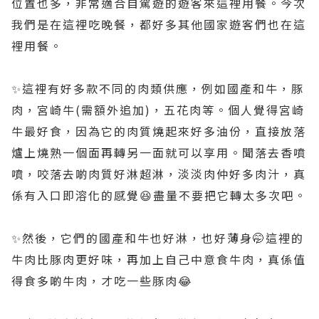
位置也多，非常適合自駕遊的遊客來這裡用餐。今次
我們是在這裡吃晚餐，都好多其他國家遊客們也在這
裡用餐。
✨️這裡有好多款不同的肉類供應，例如國產和牛，豚
肉，宮崎牛(需額外追加)，五花肉等。個人覺得宮崎
牛最好食，因為它的肉質燒起來好多油份，直接放落
爐上燒熟一個面再轉另一面就可以享用。聞落去香噴
噴，咬落去啲肉質好淋超淋，淡淡肉仲好多肉汁，真
係有入口即溶化的感覺😆盡量不要把它轉太多次吧。
✨️然後，它們的國產和牛也好淋，也好薄身🤭這裡的
牛肉比豚肉更好味，再加上自己中意食牛肉，真係值
得食多啲牛肉，才吃一些豚肉😂