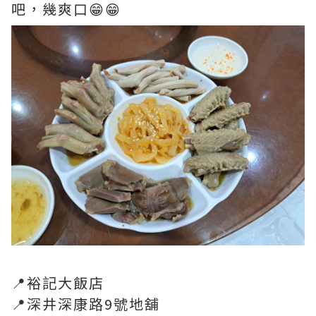
吧，幾爽口😁😁
📍裕記大飯店
📍深井深康路9號地舖