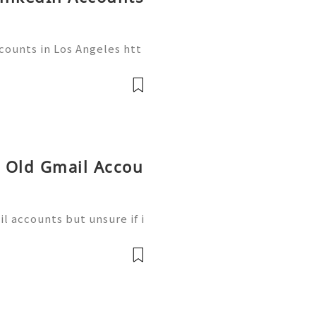
counts in Los Angeles htt
👇🏾✦── ●👇🏾✦── ●👇🏾✦
gmail.com ●👇🏾●── ●👇🏾
─ ●👇🏾 ➤Website: smmt
 Old Gmail Accou
l accounts but unsure if i
alone. ⭐⭐⭐⭐⭐⭐⭐⭐⭐⭐ If yo
nock us – Contact US ✅⇒2