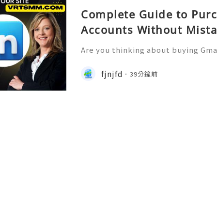
Complete Guide to Pur
Accounts Without Mist
Are you thinking about buying Gmai
t’s the right move? You’re not 
u want to more information just k
fjnjfd
39分鐘前
4-hour Reply/Contacts ✅⇒Whats