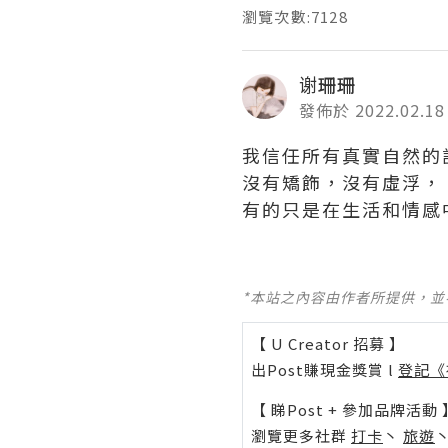
瀏覽次數:7128
谢珊珊
發佈於 2022.02.18
我信任所有真實自然的
沒有矯飾，沒有虛浮，
有的只是在生活和情感
*本站之內容由作者所提供，
【 U Creator 招募 】
出Post賺現金獎賞 l
登記《
【 睇Post + 參加品牌活動 
瀏覽更多社群
打卡
丶
旅遊