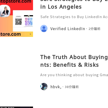
in Los Angeles
Safe Strategies to Buy LinkedIn Ac
ps://smmtopstore.com/ ●👇🏾── ●
── ●👇🏾✦── ●👇🏾 ➤Email : s..e@
Verified LinkedIn
2分鐘前
●── ●👇🏾●── ●👇🏾●── ●👇🏾●─
opst
The Truth About Buying
nts: Benefits & Risks
Are you thinking about buying Gmai
t’s the right move? You’re not 
u want to more information just k
hbvk,
38分鐘前
4-hour Reply/Contacts ✅⇒Whats