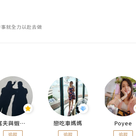
的事就全力以赴去做
窩夫與蝦子餅
戀吃車媽媽
Poyee
追蹤
追蹤
追蹤