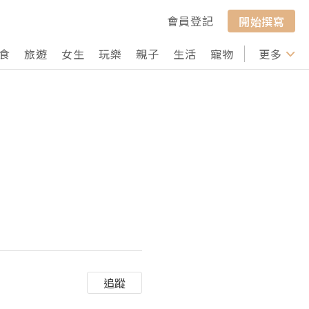
會員登記
開始撰寫
食
旅遊
女生
玩樂
親子
生活
寵物
行山
更多
打卡
追蹤