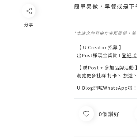
簡單易做，早餐或是下
分享
*本站之內容由作者所提供，
【 U Creator 招募 】
出Post賺現金獎賞 l
登記《
【 睇Post + 參加品牌活動 
瀏覽更多社群
打卡
丶
旅遊
U Blog開咗WhatsAp
0個讚好