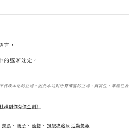
語言，
中的逐漸沈定。
並不代表本站的立場。因此本站對所有博客的立場、真實性、準確性
社群創作有價企劃》
】
丶
美食
丶
親子
丶
寵物
丶
扮靚攻略
及
活動情報