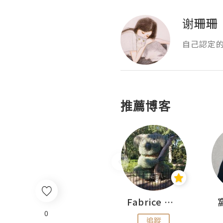
谢珊珊
自己認定
推薦博客
Sohyeon_sharing
Fabrice 嚐味
0
追蹤
追蹤