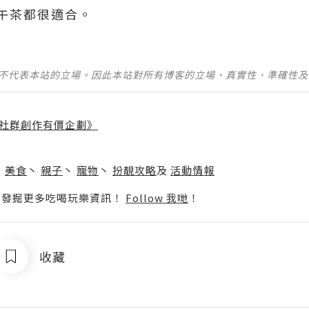
午茶都很適合。
並不代表本站的立場。因此本站對所有博客的立場、真實性、準確性
社群創作有價企劃》
】
丶
美食
丶
親子
丶
寵物
丶
扮靚攻略
及
活動情報
p啦！發掘更多吃喝玩樂資訊！
Follow 我哋
！
收藏