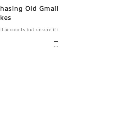
chasing Old Gmail
akes
l accounts but unsure if i
alone. ⭐⭐⭐⭐⭐⭐⭐⭐⭐⭐ If yo
nock us – Contact US ✅⇒2